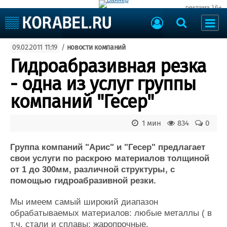
реклама 16+
Судостроение
09.02.2011 11:19
/
новости компаний
Судоходство
Судоремонт
Гидроабразивная резка
События
Пресс-релизы
- одна из услуг группы
Порты
Рыболовство
компаний "Гесер"
ВМФ
Образование
Яхты и катера
1 мин
834
0
Еще
Группа компаний "Арис" и "Гесер" предлагает
Судостроение
Торговая площадка
свои услуги по раскрою материалов толщиной
Пульс
Доска объявлений
от 1 до 300мм, различной структуры, с
Новости
Продажа флота
помощью гидроабразивной резки.
Компании
Оборудование
Репутация
Изделия
Мы имеем самый широкий диапазон
Работа
Материалы
обрабатываемых материалов: любые металлы ( в
Крюинг
Услуги
т.ч. стали и сплавы: жаропрочные,