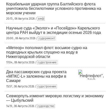
Корабельная ударная группа Балтийского флота
уничтожила беспилотники условного противника на
морском учении
20:15 , 06 Августа 2026 /
вмф
Научные суда «Эколог» и «Посейдон» Карельского
центра РАН выйдут в экспедиции осенью 2026 года
20:00 , 06 Августа 2026 /
судоремонт
«Метеор» пополнил флот: восьмое судно на
подводных крыльях спущено на воду в
Нижегородской области
17:04 , 06 Августа 2026 /
судостроение
Два пассажирских судна проекта
«МПКС-L» заложены на верфи в
Самаре
15:57 , 06 Августа 2026 /
судостроение
Севморпуть изменит мировую логистику и экономику
— Цыбульский
14:19 , 06 Августа 2026 /
судоходство