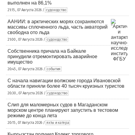
выполнен на 86,1%
21:15 , 07 Августа 2026 /
судоходство
ААНИИ: в арктических морях сохраняются
массивы сплоченного льда, часть акваторий
свободна ото льда
21:00 , 07 Августа 2026 /
судоходство
Собственника причала на Байкале
принудили отремонтировать аварийное
имущество
20:45 , 07 Августа 2026 /
события
С начала навигации волжские города Ивановской
области приняли более 40 тысяч круизных туристов
20:30 , 07 Августа 2026 /
судоходство
Слип для маломерных судов в Магаданском
морском центре планируют запустить в тестовом
режиме до конца лета
20:15 , 07 Августа 2026 /
яхты и катера
Кыргызстан получил Кодекс торгового