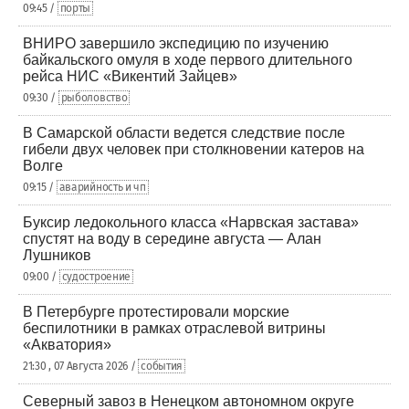
09:45 /
порты
ВНИРО завершило экспедицию по изучению
байкальского омуля в ходе первого длительного
рейса НИС «Викентий Зайцев»
09:30 /
рыболовство
В Самарской области ведется следствие после
гибели двух человек при столкновении катеров на
Волге
09:15 /
аварийность и чп
Буксир ледокольного класса «Нарвская застава»
спустят на воду в середине августа — Алан
Лушников
09:00 /
судостроение
В Петербурге протестировали морские
беспилотники в рамках отраслевой витрины
«Акватория»
21:30 , 07 Августа 2026 /
события
Северный завоз в Ненецком автономном округе