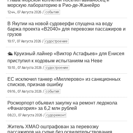
морскую лабораторию в Рио-де-Жанейро
12:44 , 07 Августа 2026 /
события
В Якутии на новой судоверфи спущена на воду
баржа проекта «В2040» для перевозки пассажиров и
грузов
10:17 , 07 Августа 2026 /
судостроение
🛳️ Круизный лайнер «Виктор Астафьев» для Енисея
приступил к ходовым испытаниям на Неве
10:10 , 07 Августа 2026 /
судостроение
ЕС исключил танкер «Миллерово» из санкционных
списков, признав ошибку
09:16 , 07 Августа 2026 /
события
Росморпорт объявил закупку на ремонт ледокола
«Фанагория» за 6,2 млн рублей
08:23 , 07 Августа 2026 /
судоремонт
Житель ХМАО оштрафован за перевозку
пассажиров на судне без освидетельствования