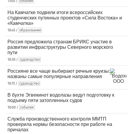
11:00 /
события
На Камчатке подвели итоги всероссийских
студенческих путинных проектов «Сила Востока» и
«Камчатка»
10:45 /
образование
Россия предложила странам БРИКС участие в
развитии инфраструктуры Северного морского
пути
10:30 /
судоходство
Россияне все чаще выбирают речные круизы:
названы самые популярные направления
10:15 /
судоходство
В бухте Эгвекинот водолазы ведут подготовку к
подъему пяти затопленных судов
10:00 /
события
Служба производственного контроля ММТП
проверила нормы безопасности при работе на
причалах