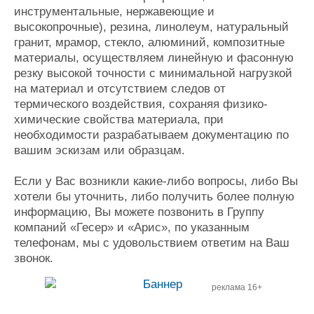
инструментальные, нержавеющие и
Журнал
высокопрочные), резина, линолеум, натуральный
Реклама
гранит, мрамор, стекло, алюминий, композитные
материалы, осуществляем линейную и фасонную
Конференции
Флот
резку высокой точности с минимальной нагрузкой
на материал и отсутствием следов от
Выставки и семинары
Галерея флота
термического воздействия, сохраняя физико-
Личности
Форум
химические свойства материала, при
Словарь
Отзывы
необходимости разрабатываем документацию по
Все службы
вашим эскизам или образцам.
Если у Вас возникли какие-либо вопросы, либо Вы
хотели бы уточнить, либо получить более полную
информацию, Вы можете позвонить в Группу
компаний «Гесер» и «Арис», по указанным
телефонам, мы с удовольствием ответим на Ваш
звонок.
реклама 16+