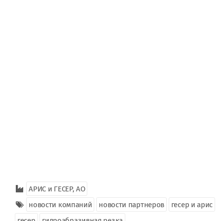
АРИС и ГЕСЕР, АО
новости компаний
новости партнеров
гесер и арис
гесер
гидроабразивная резка