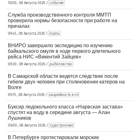
10:00 , 08 Августа 2026 /
события
Служба производственного контроля ММТП
проверила нормы безопасности при работе на
причалах
09:45 , 08 Августа 2026 /
порты
ВНИРО завершило экспедицию по изучению
байкальского омуля в ходе первого длительного
рейса НИС «Викентий Зайцев»
09:30 , 08 Августа 2026 /
рыболовство
В Самарской области ведется следствие после
гибели двух человек при столкновении катеров на
Волге
09:15 , 08 Августа 2026 /
аварийность и чп
Буксир ледокольного класса «Нарвская застава»
спустят на воду в середине августа — Алан
Лушников
09:00 , 08 Августа 2026 /
судостроение
В Петербурге протестировали морские