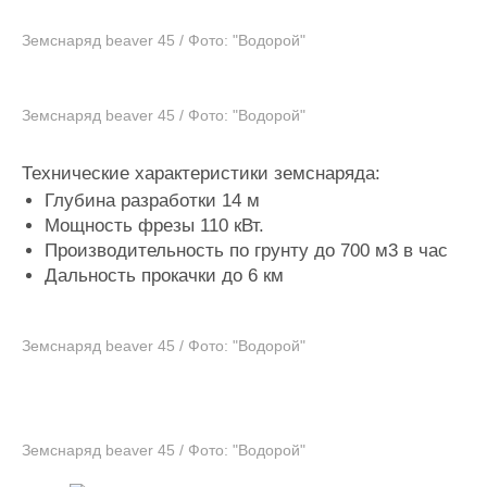
Журнал
Земснаряд beaver 45 / Фото: "Водорой"
Реклама
Конференции
Флот
Земснаряд beaver 45 / Фото: "Водорой"
Выставки и семинары
Галерея флота
Личности
Форум
Технические характеристики земснаряда:
Словарь
Отзывы
Глубина разработки 14 м
Все службы
Мощность фрезы 110 кВт.
Производительность по грунту до 700 м3 в час
Дальность прокачки до 6 км
Земснаряд beaver 45 / Фото: "Водорой"
Земснаряд beaver 45 / Фото: "Водорой"