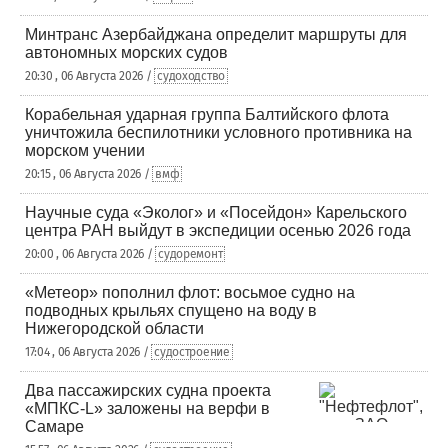
Минтранс Азербайджана определит маршруты для
автономных морских судов
20:30 , 06 Августа 2026 /
судоходство
Корабельная ударная группа Балтийского флота
уничтожила беспилотники условного противника на
морском учении
20:15 , 06 Августа 2026 /
вмф
Научные суда «Эколог» и «Посейдон» Карельского
центра РАН выйдут в экспедиции осенью 2026 года
20:00 , 06 Августа 2026 /
судоремонт
«Метеор» пополнил флот: восьмое судно на
подводных крыльях спущено на воду в
Нижегородской области
17:04 , 06 Августа 2026 /
судостроение
Два пассажирских судна проекта
«МПКС-L» заложены на верфи в
Самаре