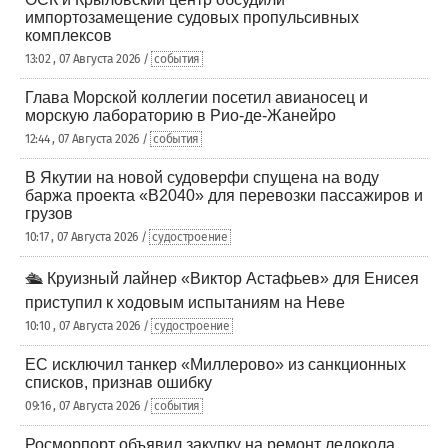
импортозамещение судовых пропульсивных
комплексов
13:02 , 07 Августа 2026 /
события
Глава Морской коллегии посетил авианосец и
морскую лабораторию в Рио-де-Жанейро
12:44 , 07 Августа 2026 /
события
В Якутии на новой судоверфи спущена на воду
баржа проекта «В2040» для перевозки пассажиров и
грузов
10:17 , 07 Августа 2026 /
судостроение
🛳️ Круизный лайнер «Виктор Астафьев» для Енисея
приступил к ходовым испытаниям на Неве
10:10 , 07 Августа 2026 /
судостроение
ЕС исключил танкер «Миллерово» из санкционных
списков, признав ошибку
09:16 , 07 Августа 2026 /
события
Росморпорт объявил закупку на ремонт ледокола