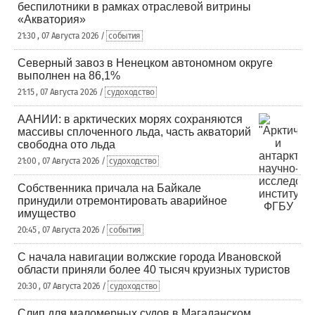
беспилотники в рамках отраслевой витрины
«Акватория»
21:30 , 07 Августа 2026 /
события
Северный завоз в Ненецком автономном округе
выполнен на 86,1%
21:15 , 07 Августа 2026 /
судоходство
ААНИИ: в арктических морях сохраняются
массивы сплоченного льда, часть акваторий
свободна ото льда
21:00 , 07 Августа 2026 /
судоходство
Собственника причала на Байкале
принудили отремонтировать аварийное
имущество
20:45 , 07 Августа 2026 /
события
С начала навигации волжские города Ивановской
области приняли более 40 тысяч круизных туристов
20:30 , 07 Августа 2026 /
судоходство
Слип для маломерных судов в Магаданском