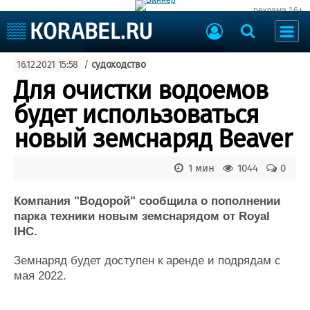
реклама 16+
Судостроение
16.12.2021 15:58
/
судоходство
Судоходство
Судоремонт
Для очистки водоемов
События
Пресс-релизы
будет использоваться
Порты
Рыболовство
новый земснаряд Beaver
ВМФ
Образование
Яхты и катера
1 мин
1044
0
Еще
Компания "Водорой" сообщила о пополнении
Судостроение
Торговая площадка
парка техники новым земснарядом от Royal
Пульс
Доска объявлений
IHC.
Новости
Продажа флота
Компании
Оборудование
Земнаряд будет доступен к аренде и подрядам с
Репутация
Изделия
мая 2022.
Работа
Материалы
Крюинг
Услуги