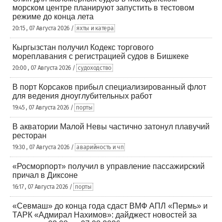
морском центре планируют запустить в тестовом
режиме до конца лета
20:15 , 07 Августа 2026 /
яхты и катера
Кыргызстан получил Кодекс торгового
мореплавания с регистрацией судов в Бишкеке
20:00 , 07 Августа 2026 /
судоходство
В порт Корсаков прибыл специализированный флот
для ведения дноуглубительных работ
19:45 , 07 Августа 2026 /
порты
В акватории Малой Невы частично затонул плавучий
ресторан
19:30 , 07 Августа 2026 /
аварийность и чп
«Росморпорт» получил в управление пассажирский
причал в Диксоне
16:17 , 07 Августа 2026 /
порты
«Севмаш» до конца года сдаст ВМФ АПЛ «Пермь» и
ТАРК «Адмирал Нахимов»: дайджест новостей за