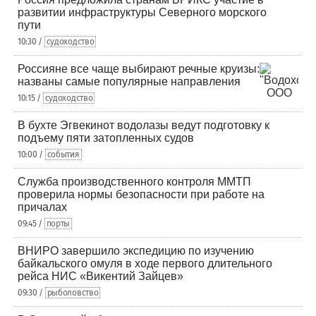
развитии инфраструктуры Северного морского
пути
10:30 /
судоходство
Россияне все чаще выбирают речные круизы:
названы самые популярные направления
10:15 /
судоходство
В бухте Эгвекинот водолазы ведут подготовку к
подъему пяти затопленных судов
10:00 /
события
Служба производственного контроля ММТП
проверила нормы безопасности при работе на
причалах
09:45 /
порты
ВНИРО завершило экспедицию по изучению
байкальского омуля в ходе первого длительного
рейса НИС «Викентий Зайцев»
09:30 /
рыболовство