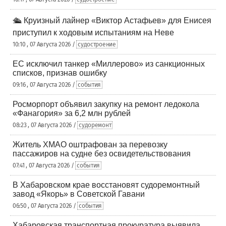
🛳️ Круизный лайнер «Виктор Астафьев» для Енисея
приступил к ходовым испытаниям на Неве
10:10 , 07 Августа 2026 /
судостроение
ЕС исключил танкер «Миллерово» из санкционных
списков, признав ошибку
09:16 , 07 Августа 2026 /
события
Росморпорт объявил закупку на ремонт ледокола
«Фанагория» за 6,2 млн рублей
08:23 , 07 Августа 2026 /
судоремонт
Житель ХМАО оштрафован за перевозку
пассажиров на судне без освидетельствования
07:41 , 07 Августа 2026 /
события
В Хабаровском крае восстановят судоремонтный
завод «Якорь» в Советской Гавани
06:50 , 07 Августа 2026 /
события
Хабаровская транспортная прокуратура выявила