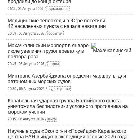
продлили до конца октября
21:15 , 06 Августа 2026 /
судоходство
Медицинские теплоходы в Югре посетили
42 населенных пункта с начала навигации
20:59 , 06 Августа 2026 /
события
Махачкалинский морпорт в январе-
июле увеличил грузоперевалку в
полтора раза
20:45 , 06 Августа 2026 /
порты
Минтранс Азербайджана определит маршруты для
автономных морских судов
20:30 , 06 Августа 2026 /
судоходство
Корабельная ударная группа Балтийского флота
уничтожила беспилотники условного противника на
морском учении
20:15 , 06 Августа 2026 /
вмф
Научные суда «Эколог» и «Посейдон» Карельского
центра РАН выйдут в экспедиции осенью 2026 года