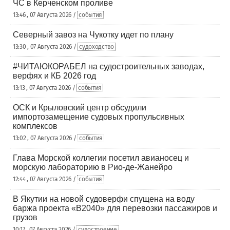
ЧС в Керченском проливе
13:46 , 07 Августа 2026 /
события
Северный завоз на Чукотку идет по плану
13:30 , 07 Августа 2026 /
судоходство
#ЧИТАЮКОРАБЕЛ на судостроительных заводах,
верфях и КБ 2026 год
13:13 , 07 Августа 2026 /
события
ОСК и Крыловский центр обсудили
импортозамещение судовых пропульсивных
комплексов
13:02 , 07 Августа 2026 /
события
Глава Морской коллегии посетил авианосец и
морскую лабораторию в Рио-де-Жанейро
12:44 , 07 Августа 2026 /
события
В Якутии на новой судоверфи спущена на воду
баржа проекта «В2040» для перевозки пассажиров и
грузов
10:17 , 07 Августа 2026 /
судостроение