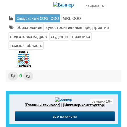
реклама 16+
Самусьский CCРЗ, ООО
МРЗ, ООО
образование
судостроительные предприятия
подготовка кадров
студенты
практика
томская область
0
реклама 16+
[Главный технолог]
|
[Инженер-конструктор]
все вакансии