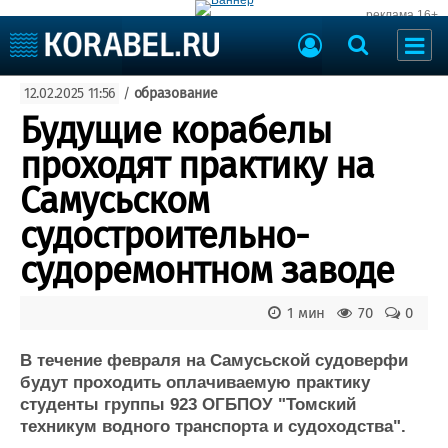
реклама 16+
Судостроение
12.02.2025 11:56
/
образование
Судоходство
Судоремонт
Будущие корабелы
События
Пресс-релизы
проходят практику на
Порты
Рыболовство
Самусьском
ВМФ
Образование
судостроительно-
Яхты и катера
Еще
судоремонтном заводе
Судостроение
Торговая площадка
1 мин
70
0
Пульс
Доска объявлений
Новости
Продажа флота
В течение февраля на Самусьской судоверфи
Компании
Оборудование
будут проходить оплачиваемую практику
Репутация
Изделия
студенты группы 923 ОГБПОУ "Томский
Работа
Материалы
техникум водного транспорта и судоходства".
Крюинг
Услуги