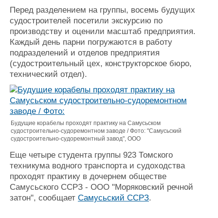
Журнал
Перед разделением на группы, восемь будущих
Реклама
судостроителей посетили экскурсию по
производству и оценили масштаб предприятия.
Каждый день парни погружаются в работу
Конференции
Флот
подразделений и отделов предприятия
Выставки и семинары
Галерея флота
(судостроительный цех, конструкторское бюро,
Личности
Форум
технический отдел).
Словарь
Отзывы
Все службы
Будущие корабелы проходят практику на Самусьском
судостроительно-судоремонтном заводе / Фото: "Самусьский
судостроительно-судоремонтный завод", ООО
Еще четыре студента группы 923 Томского
техникума водного транспорта и судоходства
проходят практику в дочернем обществе
Самусьского ССРЗ - ООО "Моряковский речной
затон", сообщает
Самусьский ССРЗ
.