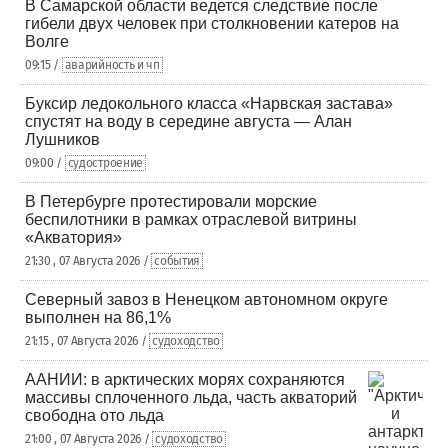
В Самарской области ведется следствие после
гибели двух человек при столкновении катеров на
Волге
09:15 /
аварийность и чп
Буксир ледокольного класса «Нарвская застава»
спустят на воду в середине августа — Алан
Лушников
09:00 /
судостроение
В Петербурге протестировали морские
беспилотники в рамках отраслевой витрины
«Акватория»
21:30 , 07 Августа 2026 /
события
Северный завоз в Ненецком автономном округе
выполнен на 86,1%
21:15 , 07 Августа 2026 /
судоходство
ААНИИ: в арктических морях сохраняются
массивы сплоченного льда, часть акваторий
свободна ото льда
21:00 , 07 Августа 2026 /
судоходство