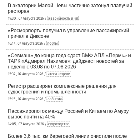
В акватории Малой Невы частично затонул плавучий
ресторан
19:30 , 07 Августа 2026 /
аварийность и чп
«Росморпорт» получил в управление пассажирский
причал в Диксоне
16:17 , 07 Августа 2026 /
порты
«Севмаш» до конца года сдаст ВМФ АПЛ «Пермь» и
ТАРК «Адмирал Нахимов»: дайджест новостей за
неделю с 03.08 по 07.08.2026
15:37 , 07 Августа 2026 /
итоги недели
Регистр расширяет комплексные решения для
судостроения и промышленности
15:15 , 07 Августа 2026 /
события
Пассажиропоток между Россией и Китаем по Амуру
вырос почти на 40%
14:05 , 07 Августа 2026 /
судоходство
Более 3,6 тыс. км береговой линии очистили после