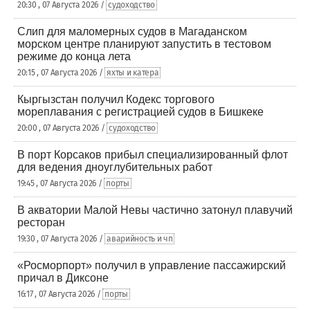
20:30 , 07 Августа 2026 /
судоходство
Слип для маломерных судов в Магаданском
морском центре планируют запустить в тестовом
режиме до конца лета
20:15 , 07 Августа 2026 /
яхты и катера
Кыргызстан получил Кодекс торгового
мореплавания с регистрацией судов в Бишкеке
20:00 , 07 Августа 2026 /
судоходство
В порт Корсаков прибыл специализированный флот
для ведения дноуглубительных работ
19:45 , 07 Августа 2026 /
порты
В акватории Малой Невы частично затонул плавучий
ресторан
19:30 , 07 Августа 2026 /
аварийность и чп
«Росморпорт» получил в управление пассажирский
причал в Диксоне
16:17 , 07 Августа 2026 /
порты