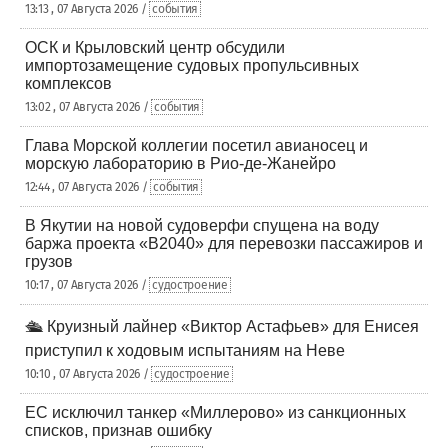
13:13 , 07 Августа 2026 /
события
ОСК и Крыловский центр обсудили
импортозамещение судовых пропульсивных
комплексов
13:02 , 07 Августа 2026 /
события
Глава Морской коллегии посетил авианосец и
морскую лабораторию в Рио-де-Жанейро
12:44 , 07 Августа 2026 /
события
В Якутии на новой судоверфи спущена на воду
баржа проекта «В2040» для перевозки пассажиров и
грузов
10:17 , 07 Августа 2026 /
судостроение
🛳️ Круизный лайнер «Виктор Астафьев» для Енисея
приступил к ходовым испытаниям на Неве
10:10 , 07 Августа 2026 /
судостроение
ЕС исключил танкер «Миллерово» из санкционных
списков, признав ошибку