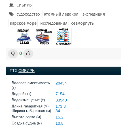
СИБИРЬ
судоходство
атомный ледокол
экспедиция
карское море
исследования
севморпуть
0
ТТХ
СИБИРЬ
Валовая вместимость
28494
(т)
Дедвейт (т)
7154
Водоизмещение (т)
33540
Длина габаритная (м)
173,3
Ширина габаритная (м)
34
Высота борта (м)
15,2
Осадка судна (м)
10,5