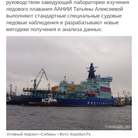
руководством заведующей лаборатории изучения
Журнал
ледового плавания ААНИИ Татьяны Алексеевой
Реклама
выполняют стандартные специальные судовые
ледовые наблюдения и разрабатывают новые
методики получения и анализа данных.
Конференции
Флот
Выставки и семинары
Галерея флота
Личности
Форум
Словарь
Отзывы
Все службы
Атомный ледокол «Сибирь» / Фото: Корабел.Ру