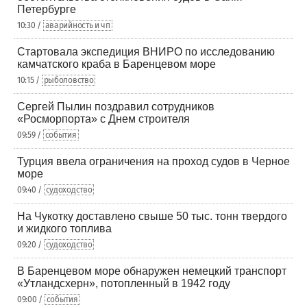
Петербурге
10:30 /
аварийность и чп
Стартовала экспедиция ВНИРО по исследованию
камчатского краба в Баренцевом море
10:15 /
рыболовство
Сергей Пылин поздравил сотрудников
«Росморпорта» с Днем строителя
09:59 /
события
Турция ввела ограничения на проход судов в Черное
море
09:40 /
судоходство
На Чукотку доставлено свыше 50 тыс. тонн твердого
и жидкого топлива
09:20 /
судоходство
В Баренцевом море обнаружен немецкий транспорт
«Утландсхерн», потопленный в 1942 году
09:00 /
события