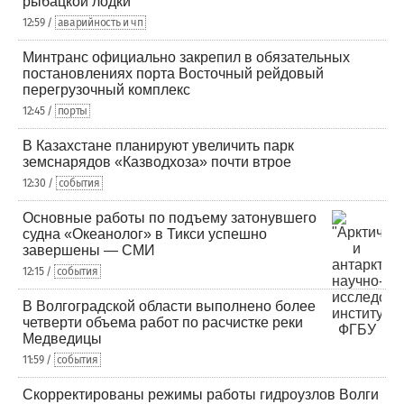
рыбацкой лодки
12:59 /
аварийность и чп
Минтранс официально закрепил в обязательных
постановлениях порта Восточный рейдовый
перегрузочный комплекс
12:45 /
порты
В Казахстане планируют увеличить парк
земснарядов «Казводхоза» почти втрое
12:30 /
события
Основные работы по подъему затонувшего
судна «Океанолог» в Тикси успешно
завершены — СМИ
12:15 /
события
В Волгоградской области выполнено более
четверти объема работ по расчистке реки
Медведицы
11:59 /
события
Скорректированы режимы работы гидроузлов Волги