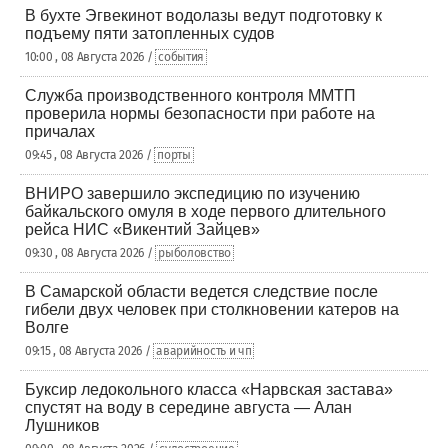
В бухте Эгвекинот водолазы ведут подготовку к
подъему пяти затопленных судов
10:00 , 08 Августа 2026 /
события
Служба производственного контроля ММТП
проверила нормы безопасности при работе на
причалах
09:45 , 08 Августа 2026 /
порты
ВНИРО завершило экспедицию по изучению
байкальского омуля в ходе первого длительного
рейса НИС «Викентий Зайцев»
09:30 , 08 Августа 2026 /
рыболовство
В Самарской области ведется следствие после
гибели двух человек при столкновении катеров на
Волге
09:15 , 08 Августа 2026 /
аварийность и чп
Буксир ледокольного класса «Нарвская застава»
спустят на воду в середине августа — Алан
Лушников