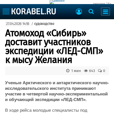
реклама 16+
Судостроение
27.04.2026 14:18
/
судоходство
Судоходство
Судоремонт
Атомоход «Сибирь»
События
Пресс-релизы
доставит участников
Порты
Рыболовство
экспедиции «ЛЕД-СМП»
ВМФ
Образование
к мысу Желания
Яхты и катера
Еще
1 мин
643
0
Судостроение
Торговая площадка
Пульс
Доска объявлений
Ученые Арктического и антарктического научно-
Новости
Продажа флота
исследовательского института принимают
участие в четвертой научно-экспериментальной
Компании
Оборудование
и обучающей экспедиции «ЛЕД-СМП».
Репутация
Изделия
Работа
Материалы
В ходе рейса молодые специалисты под
Крюинг
Услуги