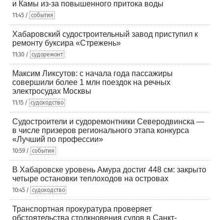
и Камы из-за повышенного притока воды
11:45 /
события
Хабаровский судостроительный завод приступил к
ремонту буксира «Стрежень»
11:30 /
судоремонт
Максим Ликсутов: с начала года пассажиры
совершили более 1 млн поездок на речных
электросудах Москвы
11:15 /
судоходство
Судостроители и судоремонтники Северодвинска —
в числе призеров регионального этапа конкурса
«Лучший по профессии»
10:59 /
события
В Хабаровске уровень Амура достиг 448 см: закрыто
четыре остановки теплоходов на островах
10:45 /
судоходство
Транспортная прокуратура проверяет
обстоятельства столкновения судов в Санкт-