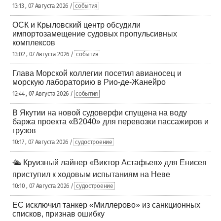
13:13 , 07 Августа 2026 /
события
ОСК и Крыловский центр обсудили
импортозамещение судовых пропульсивных
комплексов
13:02 , 07 Августа 2026 /
события
Глава Морской коллегии посетил авианосец и
морскую лабораторию в Рио-де-Жанейро
12:44 , 07 Августа 2026 /
события
В Якутии на новой судоверфи спущена на воду
баржа проекта «В2040» для перевозки пассажиров и
грузов
10:17 , 07 Августа 2026 /
судостроение
🛳️ Круизный лайнер «Виктор Астафьев» для Енисея
приступил к ходовым испытаниям на Неве
10:10 , 07 Августа 2026 /
судостроение
ЕС исключил танкер «Миллерово» из санкционных
списков, признав ошибку