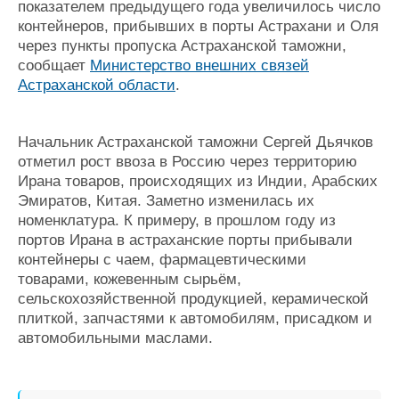
показателем предыдущего года увеличилось число
Журнал
контейнеров, прибывших в порты Астрахани и Оля
Реклама
через пункты пропуска Астраханской таможни,
сообщает
Министерство внешних связей
Астраханской области
.
Конференции
Флот
Выставки и семинары
Галерея флота
Личности
Форум
Начальник Астраханской таможни Сергей Дьячков
Словарь
Отзывы
отметил рост ввоза в Россию через территорию
Все службы
Ирана товаров, происходящих из Индии, Арабских
Эмиратов, Китая. Заметно изменилась их
номенклатура. К примеру, в прошлом году из
портов Ирана в астраханские порты прибывали
контейнеры с чаем, фармацевтическими
товарами, кожевенным сырьём,
сельскохозяйственной продукцией, керамической
плиткой, запчастями к автомобилям, присадком и
автомобильными маслами.