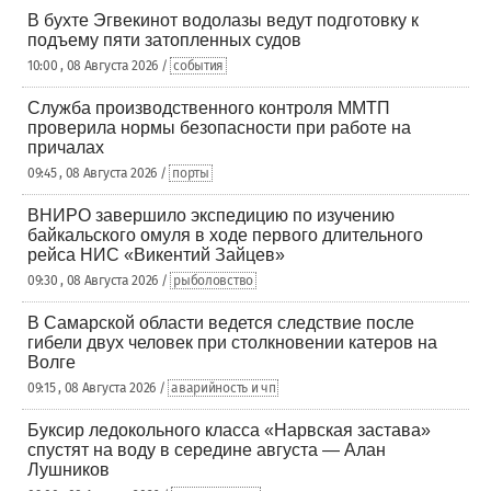
В бухте Эгвекинот водолазы ведут подготовку к
подъему пяти затопленных судов
10:00 , 08 Августа 2026 /
события
Служба производственного контроля ММТП
проверила нормы безопасности при работе на
причалах
09:45 , 08 Августа 2026 /
порты
ВНИРО завершило экспедицию по изучению
байкальского омуля в ходе первого длительного
рейса НИС «Викентий Зайцев»
09:30 , 08 Августа 2026 /
рыболовство
В Самарской области ведется следствие после
гибели двух человек при столкновении катеров на
Волге
09:15 , 08 Августа 2026 /
аварийность и чп
Буксир ледокольного класса «Нарвская застава»
спустят на воду в середине августа — Алан
Лушников