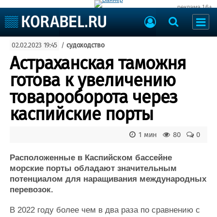
реклама 16+
Судостроение
02.02.2023 19:45
/
судоходство
Судоходство
Судоремонт
Астраханская таможня
События
Пресс-релизы
готова к увеличению
Порты
Рыболовство
товарооборота через
ВМФ
Образование
каспийские порты
Яхты и катера
Еще
1 мин
80
0
Судостроение
Торговая площадка
Пульс
Доска объявлений
Расположенные в Каспийском бассейне
Новости
Продажа флота
морские порты обладают значительным
потенциалом для наращивания международных
Компании
Оборудование
перевозок.
Репутация
Изделия
Работа
Материалы
В 2022 году более чем в два раза по сравнению с
Крюинг
Услуги