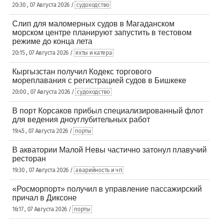
20:30 , 07 Августа 2026 /
судоходство
Слип для маломерных судов в Магаданском
морском центре планируют запустить в тестовом
режиме до конца лета
20:15 , 07 Августа 2026 /
яхты и катера
Кыргызстан получил Кодекс торгового
мореплавания с регистрацией судов в Бишкеке
20:00 , 07 Августа 2026 /
судоходство
В порт Корсаков прибыл специализированный флот
для ведения дноуглубительных работ
19:45 , 07 Августа 2026 /
порты
В акватории Малой Невы частично затонул плавучий
ресторан
19:30 , 07 Августа 2026 /
аварийность и чп
«Росморпорт» получил в управление пассажирский
причал в Диксоне
16:17 , 07 Августа 2026 /
порты