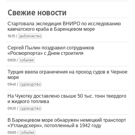
Свежие новости
Стартовала экспедиция ВНИРО по исследованию
камчатского краба в Баренцевом море
10:15 /
рыболовство
Сергей Пылин поздравил сотрудников
«Росморпорта» с Днем строителя
09:59 /
события
Турция ввела ограничения на проход судов в Черное
море
09:40 /
судоходство
На Чукотку доставлено свыше 50 тыс. тонн твердого
и жидкого топлива
09:20 /
судоходство
В Баренцевом море обнаружен немецкий транспорт
«Утландсхерн», потопленный в 1942 году
09:00 /
события