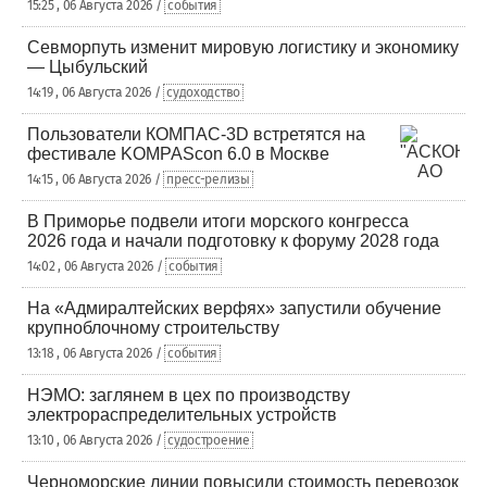
15:25 , 06 Августа 2026 /
события
Севморпуть изменит мировую логистику и экономику
— Цыбульский
14:19 , 06 Августа 2026 /
судоходство
Пользователи КОМПАС-3D встретятся на
фестивале KOMPAScon 6.0 в Москве
14:15 , 06 Августа 2026 /
пресс-релизы
В Приморье подвели итоги морского конгресса
2026 года и начали подготовку к форуму 2028 года
14:02 , 06 Августа 2026 /
события
На «Адмиралтейских верфях» запустили обучение
крупноблочному строительству
13:18 , 06 Августа 2026 /
события
НЭМО: заглянем в цех по производству
электрораспределительных устройств
13:10 , 06 Августа 2026 /
судостроение
Черноморские линии повысили стоимость перевозок