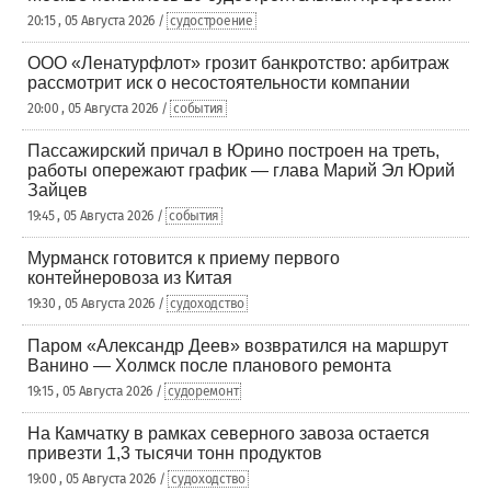
20:15 , 05 Августа 2026 /
судостроение
ООО «Ленатурфлот» грозит банкротство: арбитраж
рассмотрит иск о несостоятельности компании
20:00 , 05 Августа 2026 /
события
Пассажирский причал в Юрино построен на треть,
работы опережают график — глава Марий Эл Юрий
Зайцев
19:45 , 05 Августа 2026 /
события
Мурманск готовится к приему первого
контейнеровоза из Китая
19:30 , 05 Августа 2026 /
судоходство
Паром «Александр Деев» возвратился на маршрут
Ванино — Холмск после планового ремонта
19:15 , 05 Августа 2026 /
судоремонт
На Камчатку в рамках северного завоза остается
привезти 1,3 тысячи тонн продуктов
19:00 , 05 Августа 2026 /
судоходство