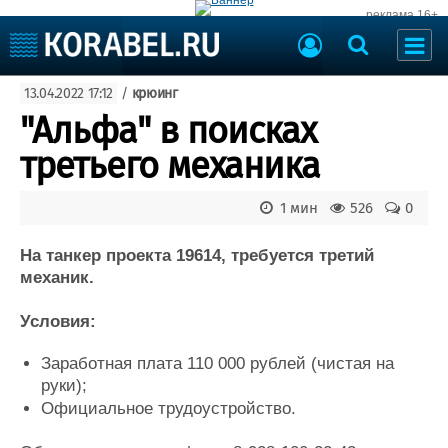
реклама 16+
Судостроение
13.04.2022 17:12
/
крюинг
Судоходство
Судоремонт
"Альфа" в поисках
События
Пресс-релизы
третьего механика
Порты
Рыболовство
ВМФ
1 мин
526
0
Образование
Яхты и катера
Еще
На танкер проекта 19614, требуется третий
механик.
Судостроение
Торговая площадка
Условия:
Пульс
Доска объявлений
Новости
Продажа флота
Заработная плата 110 000 рублей (чистая на
Компании
Оборудование
руки);
Репутация
Изделия
Официальное трудоустройство.
Работа
Материалы
Крюинг
Услуги