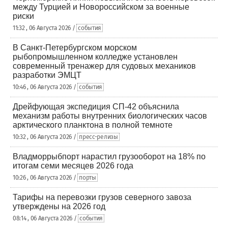
между Турцией и Новороссийском за военные
риски
11:32 , 06 Августа 2026 /
события
В Санкт-Петербургском морском
рыбопромышленном колледже установлен
современный тренажер для судовых механиков
разработки ЭМЦТ
10:46 , 06 Августа 2026 /
события
Дрейфующая экспедиция СП-42 объяснила
механизм работы внутренних биологических часов
арктического планктона в полной темноте
10:32 , 06 Августа 2026 /
пресс-релизы
Владморрыбпорт нарастил грузооборот на 18% по
итогам семи месяцев 2026 года
10:26 , 06 Августа 2026 /
порты
Тарифы на перевозки грузов северного завоза
утверждены на 2026 год
08:14 , 06 Августа 2026 /
события