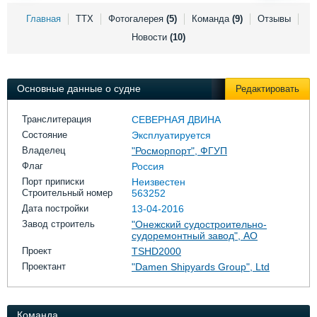
Выставки и семинары
Галерея флота
Главная
ТТХ
Фотогалерея
(5)
Команда
(9)
Отзывы
Личности
Форум
Новости
(10)
Словарь
Отзывы
Все службы
Основные данные о судне
Редактировать
Транслитерация
СЕВЕРНАЯ ДВИНА
Состояние
Эксплуатируется
Владелец
"Росморпорт", ФГУП
Флаг
Россия
Порт приписки
Неизвестен
Строительный номер
563252
Дата постройки
13-04-2016
Завод строитель
"Онежский судостроительно-
судоремонтный завод", АО
Проект
TSHD2000
Проектант
"Damen Shipyards Group", Ltd
Команда