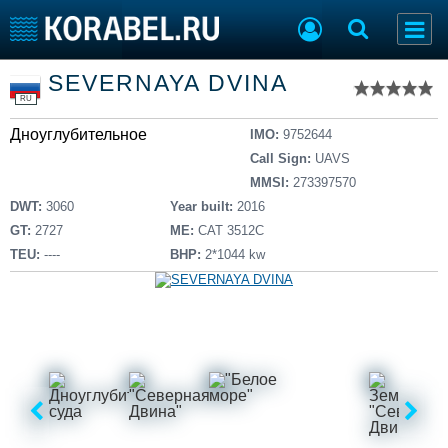
Список судов
SEVERNAYA DVINA
Тип судна
Добавить судно
RU
Добавить проект
Дноуглубительное
Последние 100
IMO:
9752644
Call Sign:
UAVS
Судостроение
Торговая площадка
MMSI:
273397570
Пульс
Доска объявлений
DWT:
3060
Year built:
2016
Новости
Продажа флота
GT:
2727
ME:
CAT 3512C
Компании
Оборудование
TEU:
----
BHP:
2*1044 kw
Репутация
Изделия
Работа
Материалы
Крюинг
Услуги
Журнал
Реклама
Конференции
Флот