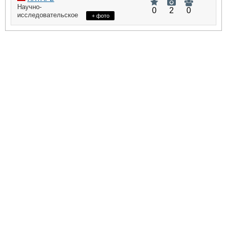
Научно-
0
2
0
исследовательское
+ фото
судно