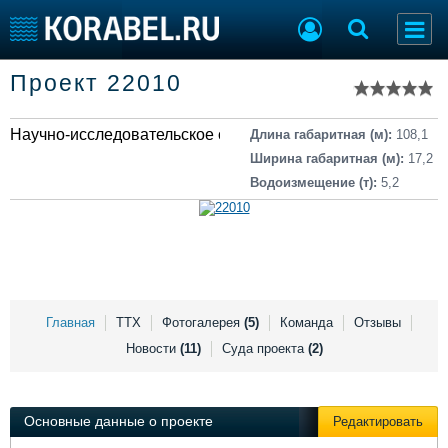
Список судов
Проект 22010
Тип судна
Добавить судно
Добавить проект
Научно-исследовательское судно
Последние 100
Длина габаритная (м):
108,1
Ширина габаритная (м):
17,2
Судостроение
Торговая площадка
Водоизмещение (т):
5,2
Пульс
Доска объявлений
Новости
Продажа флота
Компании
Оборудование
Репутация
Изделия
Работа
Материалы
Крюинг
Услуги
Главная
ТТХ
Фотогалерея
(5)
Команда
Отзывы
Журнал
Новости
(11)
Суда проекта
(2)
Реклама
Основные данные о проекте
Редактировать
Конференции
Флот