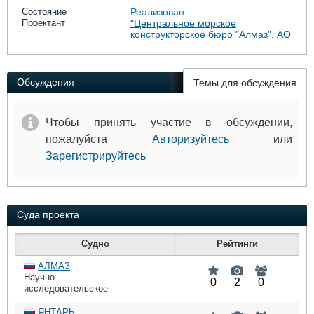
Выставки и семинары
Галерея флота
Состояние
Реализован
Личности
Форум
Проектант
"Центральное морское
конструкторское бюро "Алмаз", АО
Словарь
Отзывы
Все службы
Обсуждения
Темы для обсуждения
Чтобы принять участие в обсуждении,
пожалуйста
Авторизуйтесь
или
Зарегистрируйтесь
Суда проекта
Судно
Рейтинги
АЛМАЗ
Научно-
0
2
0
исследовательское
судно
ЯНТАРЬ