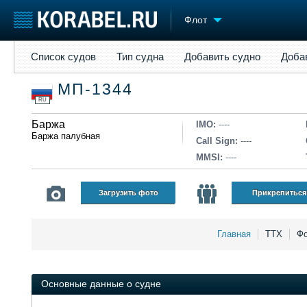
Флот
Список судов
Тип судна
Добавить судно
Добавить прое
Список судов
Тип судна
Добавить судно
Доба
Судостроение
Торговая площадка
Конфере
МП-1344
Пульс
Доска объявлений
Выставк
RU
Новости
Продажа флота
Личност
Компании
Баржа
Оборудование
Словарь
IMO:
----
Баржа палубная
Репутация
Изделия
Call Sign:
----
Работа
Материалы
MMSI:
----
Крюинг
Услуги
Журнал
Загрузить фото
Прикрепиться
Реклама
Главная
ТТХ
Фо
Основные данные о судне