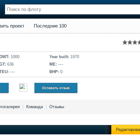
кт
Последние 100
вить проект
Последние 100
нции
Флот
и и семинары
Галерея флота
и
Форум
Отзывы
DWT:
1000
Year built:
1970
Все службы
GT:
636
ME:
----
TEU:
----
BHP:
0
Оставить отзыв
тогалерея
Команда
Отзывы
Редактирова