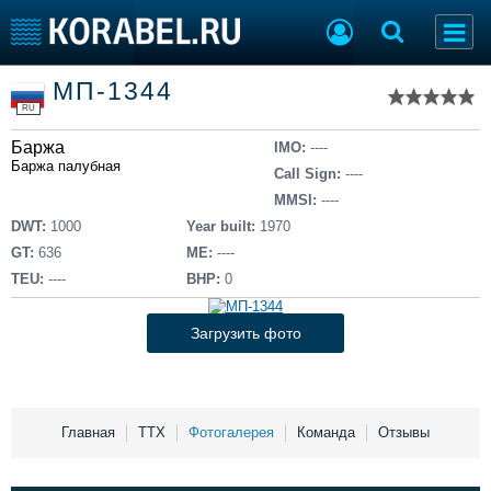
Список судов
МП-1344
Тип судна
Добавить судно
RU
Добавить проект
Баржа
Последние 100
IMO:
----
Баржа палубная
Call Sign:
----
Судостроение
Торговая площадка
MMSI:
----
Пульс
Доска объявлений
DWT:
1000
Year built:
1970
Новости
Продажа флота
GT:
636
ME:
----
Компании
Оборудование
TEU:
----
BHP:
0
Репутация
Изделия
Работа
Материалы
Загрузить фото
Крюинг
Услуги
Журнал
Реклама
Главная
ТТХ
Фотогалерея
Команда
Отзывы
Конференции
Флот