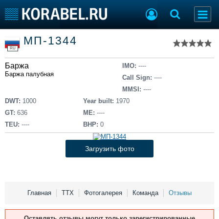
Список судов
МП-1344
Тип судна
Добавить судно
RU
Добавить проект
Баржа
Последние 100
IMO:
----
Баржа палубная
Call Sign:
----
Судостроение
Торговая площадка
MMSI:
----
Пульс
Доска объявлений
DWT:
1000
Year built:
1970
Новости
Продажа флота
GT:
636
ME:
----
Компании
Оборудование
TEU:
----
BHP:
0
Репутация
Изделия
Работа
Материалы
Загрузить фото
Крюинг
Услуги
Журнал
Реклама
Главная
ТТХ
Фотогалерея
Команда
Отзывы
Конференции
Флот
Оставлять отзывы могут только зарегистрированные