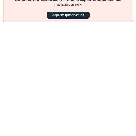
Выставки и семинары
Галерея флота
пользователи
Личности
Форум
Зарегистрироваться
Словарь
Отзывы
Все службы