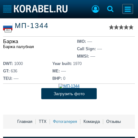
Список судов
МП-1344
Тип судна
Добавить судно
RU
Добавить проект
Баржа
Последние 100
IMO:
----
Баржа палубная
Call Sign:
----
Судостроение
Торговая площадка
MMSI:
----
Пульс
Доска объявлений
DWT:
1000
Year built:
1970
Новости
Продажа флота
GT:
636
ME:
----
Компании
Оборудование
TEU:
----
BHP:
0
Репутация
Изделия
Работа
Материалы
Загрузить фото
Крюинг
Услуги
Журнал
Реклама
Главная
ТТХ
Фотогалерея
Команда
Отзывы
Конференции
Флот