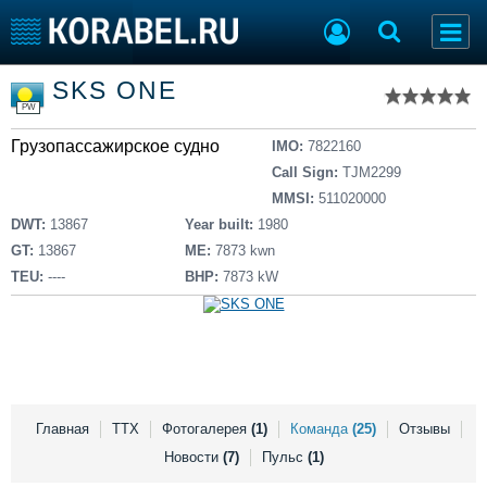
Список судов
SKS ONE
Тип судна
Добавить судно
PW
Добавить проект
Грузопассажирское судно
Последние 100
IMO:
7822160
Call Sign:
TJM2299
Судостроение
Торговая площадка
MMSI:
511020000
Пульс
Доска объявлений
DWT:
13867
Year built:
1980
Новости
Продажа флота
GT:
13867
ME:
7873 kwn
Компании
Оборудование
TEU:
----
BHP:
7873 kW
Репутация
Изделия
Работа
Материалы
Крюинг
Услуги
Журнал
Реклама
Главная
ТТХ
Фотогалерея
(1)
Команда
(25)
Отзывы
Новости
(7)
Пульс
(1)
Конференции
Флот