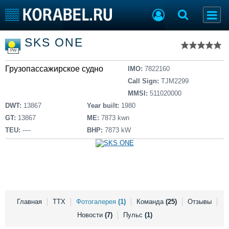
Список судов
SKS ONE
Тип судна
Добавить судно
PW
Добавить проект
Грузопассажирское судно
Последние 100
IMO:
7822160
Call Sign:
TJM2299
Судостроение
Торговая площадка
MMSI:
511020000
Пульс
Доска объявлений
DWT:
13867
Year built:
1980
Новости
Продажа флота
GT:
13867
ME:
7873 kwn
Компании
Оборудование
TEU:
----
BHP:
7873 kW
Репутация
Изделия
Работа
Материалы
Крюинг
Услуги
Журнал
Реклама
Главная
ТТХ
Фотогалерея
(1)
Команда
(25)
Отзывы
Новости
(7)
Пульс
(1)
Конференции
Флот