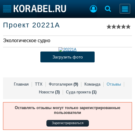
Список судов
Проект 20221А
Тип судна
Добавить судно
Добавить проект
Экологическое судно
Последние 100
Судостроение
Торговая площадка
Загрузить фото
Пульс
Доска объявлений
Новости
Продажа флота
Компании
Оборудование
Репутация
Изделия
Главная
ТТХ
Фотогалерея
(9)
Команда
Отзывы
Работа
Материалы
Новости
(3)
Суда проекта
(1)
Крюинг
Услуги
Журнал
Оставлять отзывы могут только зарегистрированные
Реклама
пользователи
Зарегистрироваться
Конференции
Флот