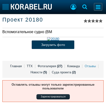
Список судов
Проект 20180
Тип судна
Добавить судно
Добавить проект
Вспомогательное судно (ВМФ)
Последние 100
Судостроение
Торговая площадка
Загрузить фото
Пульс
Доска объявлений
Новости
Продажа флота
Компании
Оборудование
Репутация
Изделия
Главная
ТТХ
Фотогалерея
(27)
Команда
Отзывы
Работа
Материалы
Новости
(5)
Суда проекта
(2)
Крюинг
Услуги
Журнал
Оставлять отзывы могут только зарегистрированные
Реклама
пользователи
Зарегистрироваться
Конференции
Флот