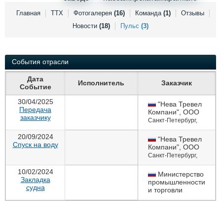
Выставки и семинары
Галерея флота
Главная
ТТХ
Фотогалерея
(16)
Команда
(1)
Отзывы
Личности
Форум
Новости
(18)
Пульс
(3)
Словарь
Отзывы
Все службы
События отрасли
Дата
Исполнитель
Заказчик
Событие
30/04/2025
"Нева Тревел
Передача
Компани", ООО
заказчику
Санкт-Петербург
,
+7 (921) 558-13-48
20/09/2024
"Нева Тревел
Спуск на воду
Компани", ООО
Санкт-Петербург
,
+7 (921) 558-13-48
10/02/2024
Министерство
Закладка
промышленности
судна
и торговли
Российской
Федерации
Москва
,
+7 (495)