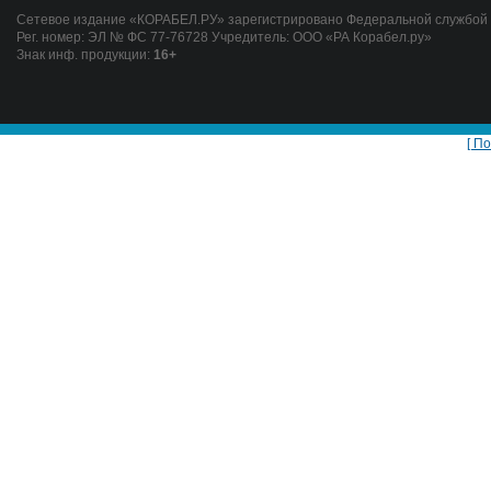
Сетевое издание «КОРАБЕЛ.РУ» зарегистрировано Федеральной службой п
Рег. номер: ЭЛ № ФС 77-76728 Учредитель: ООО «РА Корабел.ру»
Знак инф. продукции:
16+
[ П