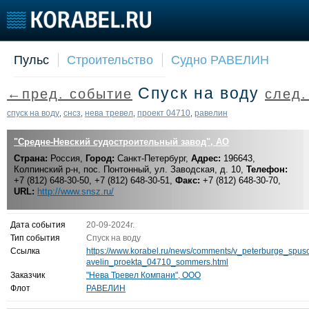
Пульс
Строительство
Судно РАВЕЛИН
Судостроение
Торговая площадка
Конфере
Спуск на воду
←пред. событие
след
Пульс
Доска объявлений
Выставк
Новости
Продажа флота
Личност
спуск на воду
снсз
нева тревел
проект 04710
равелин
,
,
,
,
Компании
Оборудование
Словарь
"Средне-Невский судостроительный завод", АО
Репутация
Изделия
Страна:
Работа
Россия,
Город:
Санкт-Петербург,
Материалы
Адрес:
196643,
Колпинский р-н, пос. Понтонный, ул. Заводская, д. 10,
Телефон:
Крюинг
Услуги
+7 (812) 648-30-50, +7 (812) 648-30-51,
Факс:
+7 (812) 648-30-70,
URL:
Журнал
http://www.snsz.ru/
Реклама
Дата события
20-09-2024г.
Тип события
Спуск на воду
Ссылка
https://www.korabel.ru/news/comments/v_peterburge_sp
avelin_proekta_04710_sommers.html
Заказчик
"Нева Тревел Компани", ООО
Флот
РАВЕЛИН