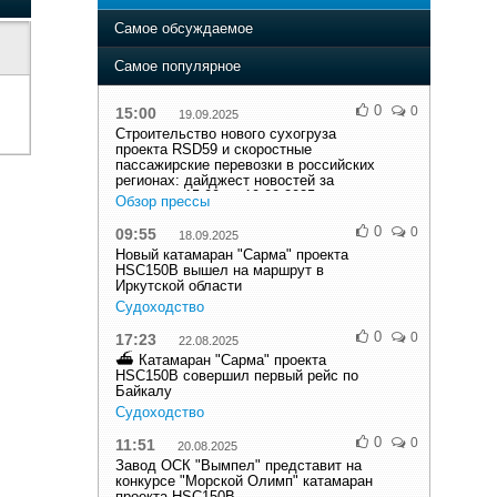
Самое обсуждаемое
Самое популярное
0
0
15:00
19.09.2025
Строительство нового сухогруза
проекта RSD59 и скоростные
пассажирские перевозки в российских
регионах: дайджест новостей за
неделю с 15.09 по 19.09.2025
Обзор прессы
0
0
09:55
18.09.2025
Новый катамаран "Сарма" проекта
HSC150B вышел на маршрут в
Иркутской области
Судоходство
0
0
17:23
22.08.2025
⛴ Катамаран "Сарма" проекта
HSC150B совершил первый рейс по
Байкалу
Судоходство
0
0
11:51
20.08.2025
Завод ОСК "Вымпел" представит на
конкурсе "Морской Олимп" катамаран
проекта HSC150B