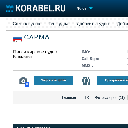
Флот
Список судов
Тип судна
Добавить судно
Добавить прое
Список судов
Тип судна
Добавить судно
Доба
Судостроение
Торговая площадка
Конфере
САРМА
Пульс
Доска объявлений
Выставк
RU
Новости
Продажа флота
Личност
Компании
Пассажирское судно
Оборудование
Словарь
IMO:
----
Катамаран
Репутация
Изделия
Call Sign:
----
Работа
Материалы
MMSI:
----
Крюинг
Услуги
Журнал
Загрузить фото
Прикрепиться
11
Реклама
Главная
ТТХ
Фотогалерея
(11)