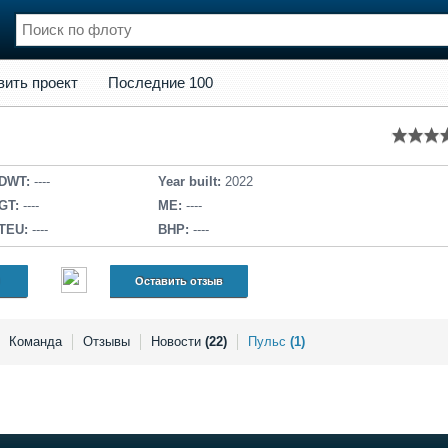
кт
Последние 100
вить проект
Последние 100
нции
Флот
и и семинары
Галерея флота
и
Форум
Отзывы
DWT:
----
Year built:
2022
Все службы
GT:
----
ME:
----
TEU:
----
BHP:
----
Оставить отзыв
Команда
Отзывы
Новости
(22)
Пульс
(1)