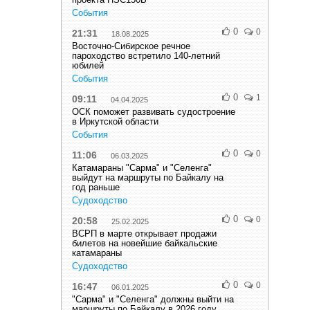
События
0
0
21:31
18.08.2025
Восточно-Сибирское речное
пароходство встретило 140-летний
юбилей
События
0
1
09:11
04.04.2025
ОСК поможет развивать судостроение
в Иркутской области
События
0
0
11:06
06.03.2025
Катамараны "Сарма" и "Селенга"
выйдут на маршруты по Байкалу на
год раньше
Судоходство
0
0
20:58
25.02.2025
ВСРП в марте открывает продажи
билетов на новейшие байкальские
катамараны
Судоходство
0
0
16:47
06.01.2025
"Сарма" и "Селенга" должны выйти на
маршруты по Байкалу в 2026 году