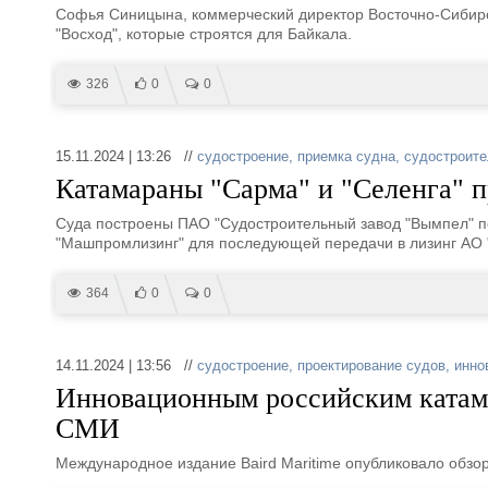
Софья Синицына, коммерческий директор Восточно-Сибирск
"Восход", которые строятся для Байкала.
326
0
0
15.11.2024 | 13:26 //
судостроение
,
приемка судна
,
судостроите
Катамараны "Сарма" и "Селенга" 
Суда построены ПАО "Судостроительный завод "Вымпел" по 
"Машпромлизинг" для последующей передачи в лизинг АО 
364
0
0
14.11.2024 | 13:56 //
судостроение
,
проектирование судов
,
инно
Инновационным российским катам
СМИ
Международное издание Baird Maritime опубликовало обзор