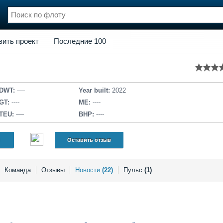
кт
Последние 100
вить проект
Последние 100
нции
Флот
и и семинары
Галерея флота
и
Форум
Отзывы
DWT:
----
Year built:
2022
Все службы
GT:
----
ME:
----
TEU:
----
BHP:
----
Оставить отзыв
Команда
Отзывы
Новости
(22)
Пульс
(1)