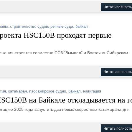
Читать полност
раны
,
строительство судов
,
речные суда
,
байкал
проекта HSC150B проходят первые
ржания строятся совместно ССЗ "Вымпел" и Восточно-Сибирским
Читать полност
тия
,
катамаран
,
пассажирское судно
,
байкал
,
навигация
HSC150B на Байкале откладывается на г
гацию 2025 года запустить два новых скоростных катамарана для
Читать полност