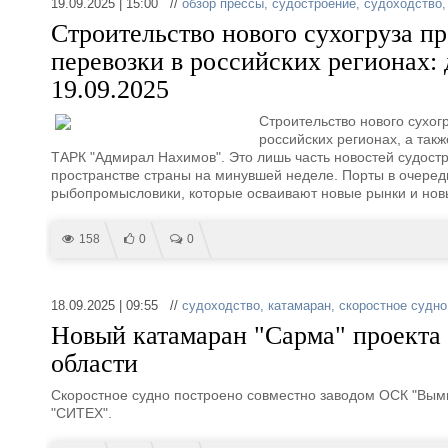
19.09.2025 | 15:00 //
обзор прессы
,
судостроение
,
судоходство
Строительство нового сухогруза п
перевозки в российских регионах: 
19.09.2025
Строительство нового сухог
российских регионах, а та
ТАРК "Адмирал Нахимов". Это лишь часть новостей судост
пространстве страны на минувшей неделе. Порты в очеред
рыбопромысловики, которые осваивают новые рынки и новы
158
0
0
18.09.2025 | 09:55 //
судоходство
,
катамаран
,
скоростное судно
Новый катамаран "Сарма" проекта
области
Скоростное судно построено совместно заводом ОСК "Вым
"СИТЕХ".