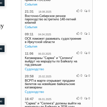
ью
События
0
0
21:31
18.08.2025
Восточно-Сибирское речное
пароходство встретило 140-летний
юбилей
лу
События
0
1
09:11
04.04.2025
ОСК поможет развивать судостроение
в Иркутской области
События
ью
0
0
11:06
06.03.2025
Катамараны "Сарма" и "Селенга"
выйдут на маршруты по Байкалу на
год раньше
Судоходство
0
0
20:58
25.02.2025
ВСРП в марте открывает продажи
билетов на новейшие байкальские
катамараны
Судоходство
0
0
16:47
06.01.2025
ью
"Сарма" и "Селенга" должны выйти на
маршруты по Байкалу в 2026 году