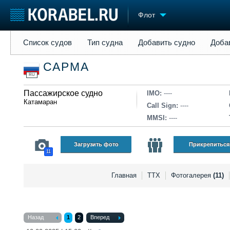
Флот
Список судов
Тип судна
Добавить судно
Добавить прое
Список судов
Тип судна
Добавить судно
Доба
Судостроение
Торговая площадка
Конфере
САРМА
Пульс
Доска объявлений
Выставк
RU
Новости
Продажа флота
Личност
Компании
Пассажирское судно
Оборудование
Словарь
IMO:
----
Катамаран
Репутация
Изделия
Call Sign:
----
Работа
Материалы
MMSI:
----
Крюинг
Услуги
Журнал
Загрузить фото
Прикрепиться
11
Реклама
Главная
ТТХ
Фотогалерея
(11)
Назад
1
2
Вперед