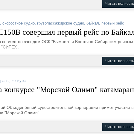
Читать полност
,
скоростное судно
,
грузопассажирское судно
,
байкал
,
первый рейс
C150B совершил первый рейс по Байка
о совместно заводом ОСК "Вымпел" и Восточно-Сибирским речным
 "СИТЕХ".
Читать полност
араны
,
конкурс
а конкурсе "Морской Олимп" катамаран
тий Объединённой судостроительной корпорации примет участие в
и "Морской Олимп".
Читать полност