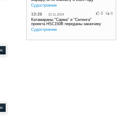
Судостроение
0
0
13:26
15.11.2024
Катамараны "Сарма" и "Селенга"
проекта HSC150B переданы заказчику
Судостроение
ью
ью