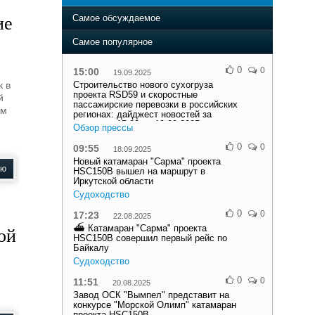
Самое обсуждаемое
ие
о
Самое популярное
0
0
15:00
19.09.2025
к в
Строительство нового сухогруза
проекта RSD59 и скоростные
й
пассажирские перевозки в российских
ом
регионах: дайджест новостей за
неделю с 15.09 по 19.09.2025
Обзор прессы
0
0
09:55
18.09.2025
Новый катамаран "Сарма" проекта
ью
HSC150B вышел на маршрут в
Иркутской области
Судоходство
0
0
17:23
22.08.2025
⛴ Катамаран "Сарма" проекта
ой
HSC150B совершил первый рейс по
Байкалу
Судоходство
0
0
11:51
20.08.2025
Завод ОСК "Вымпел" представит на
конкурсе "Морской Олимп" катамаран
проекта HSC150B