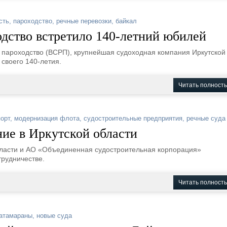
сть
,
пароходство
,
речные перевозки
,
байкал
дство встретило 140-летний юбилей
 пароходство (ВСРП), крупнейшая судоходная компания Иркутской
 своего 140-летия.
Читать полност
орт
,
модернизация флота
,
судостроительные предприятия
,
речные суда
ие в Иркутской области
бласти и АО «Объединенная судостроительная корпорация»
трудничестве.
Читать полност
атамараны
,
новые суда