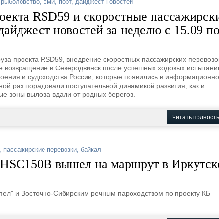
,
рыболовство
,
сми
,
порт
,
дайджест новостей
роекта RSD59 и скоростные пассажирск
дайджест новостей за неделю с 15.09 п
руза проекта RSD59, внедрение скоростных пассажирских перевозо
кже возвращение в Северодвинск после успешных ходовых испытани
роения и судоходства России, которые появились в информационн
ной раз порадовали поступательной динамикой развития, как и
е зоны вылова вдали от родных берегов.
Читать полност
,
пассажирские перевозки
,
байкал
 HSC150B вышел на маршрут в Иркутск
пел" и Восточно-Сибирским речным пароходством по проекту КБ