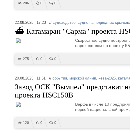
206
0
0
22.08.2025 | 17:23 //
судоходство
,
судно на подводных крыльях
⛴ Катамаран "Сарма" проекта HS
Скоростное судно построен
пароходством по проекту КБ
275
0
0
20.08.2025 | 11:51 //
события
,
морской олимп
,
нева-2025
,
катам
Завод ОСК "Вымпел" представит н
проекта HSC150B
Верфь в числе 10 предприя
первой национальной преми
120
0
0