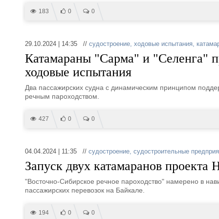
183
0
0
29.10.2024 | 14:35 //
судостроение
,
ходовые испытания
,
катама
Катамараны "Сарма" и "Селенга" 
ходовые испытания
Два пассажирских судна с динамическим принципом подде
речным пароходством.
427
0
0
04.04.2024 | 11:35 //
судостроение
,
судостроительные предприя
Запуск двух катамаранов проекта 
"Восточно-Сибирское речное пароходство" намерено в нави
пассажирских перевозок на Байкале.
194
0
0