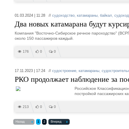
01.03.2024 | 11:28 //
судоходство
,
катамараны
,
байкал
,
судоход
Два новых катамарана будут курсир
Компания "Восточно-Сибирское речное пароходство" (ВСРП
около 150 пассажиров каждый.
176
0
0
17.11.2023 | 17:24 //
судостроение
,
катамараны
,
судостроитель
РКО продолжает наблюдение за по
Российское Классификацион
постройкой пассажирских к
213
0
0
Назад
1
2
Вперед