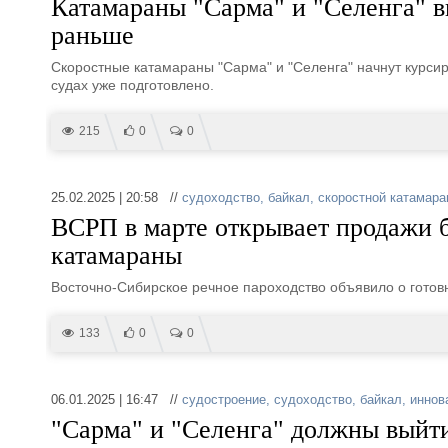
Катамараны "Сарма" и "Селенга" в
раньше
Скоростные катамараны "Сарма" и "Селенга" начнут курсир
судах уже подготовлено.
215
0
0
25.02.2025 | 20:58 //
судоходство
,
байкал
,
скоростной катамара
ВСРП в марте открывает продажи 
катамараны
Восточно-Сибирское речное пароходство объявило о готовн
133
0
0
06.01.2025 | 16:47 //
судостроение
,
судоходство
,
байкал
,
иннов
"Сарма" и "Селенга" должны выйти