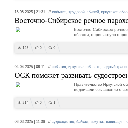
18.08.2025 | 21:31 //
события
,
трудовой юбилей
,
иркутская обла
Восточно-Сибирское речное парохо
Восточно-Сибирское речное
области, перешагнуло порог
123
0
0
04.04.2025 | 09:11 //
события
,
иркутская область
,
водный трансп
ОСК поможет развивать судостроен
Правительство Иркутской о
подписали соглашение о со
214
0
1
06.03.2025 | 11:06 //
судоходство
,
байкал
,
иркутск
,
навигация
,
к