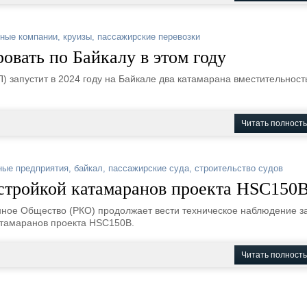
ные компании
,
круизы
,
пассажирские перевозки
овать по Байкалу в этом году
) запустит в 2024 году на Байкале два катамарана вместительнос
Читать полност
ные предприятия
,
байкал
,
пассажирские суда
,
строительство судов
стройкой катамаранов проекта HSC150
ное Общество (РКО) продолжает вести техническое наблюдение з
атамаранов проекта HSC150B.
Читать полност