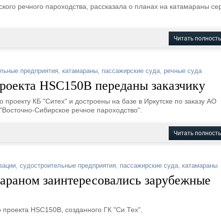
ого речного пароходства, рассказала о планах на катамараны се
Читать полност
льные предприятия
,
катамараны
,
пассажирские суда
,
речные суда
проекта HSC150B переданы заказчику
проекту КБ "Ситех" и достроены на базе в Иркутске по заказу АО
"Восточно-Сибирское речное пароходство".
Читать полност
вации
,
судостроительные предприятия
,
пассажирские суда
,
катамараны
араном заинтересовались зарубежные
 проекта HSC150B, созданного ГК "Си Тех".