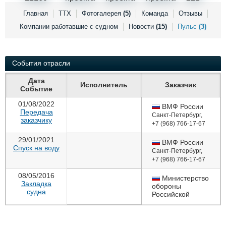
Выставки и семинары
Галерея флота
Главная
ТТХ
Фотогалерея
(5)
Команда
Отзывы
Личности
Форум
Компании работавшие с судном
Новости
(15)
Пульс
(3)
Словарь
Отзывы
Все службы
События отрасли
Дата
Исполнитель
Заказчик
Событие
01/08/2022
ВМФ России
Передача
Санкт-Петербург
,
заказчику
+7 (968) 766-17-67
29/01/2021
ВМФ России
Спуск на воду
Санкт-Петербург
,
+7 (968) 766-17-67
08/05/2016
Министерство
Закладка
обороны
судна
Российской
Федерации
Москва
,
+7(495)696-
12-32; +7(495)696-