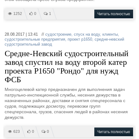
1252
0
1
Читать полностью
28.08.2017 | 13:41 //
судостроение
,
спуск на воду
,
клиенты
,
судостроительные предприятия
,
проект р1650
,
средне-невский
судостроительный завод
Средне-Невский судостроительный
завод спустил на воду второй катер
проекта Р1650 "Рондо" для нужд
ФСБ
Многоцелевой катер предназначен для выполнения задач
патрульно-инспекционной службы, несения дежурства в
назначенных районах, доставки и снятия спецперсонала с
судов, подлежащих досмотру, перевозки групп
спецперсонала, грузов, спасения людей в районах несения
дежурств.
623
0
0
Читать полностью