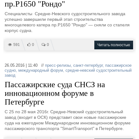
пр.Р1650 "Рондо"
Специалисты Средне-Невского судостроительного завода
успешно завершили первый этап строительства
многоцелевого катера пр.Р1650 "Рондо" — сняли со стапеля
корпус судна.
591
0
0
Читать полностью
26.05.2016 | 11:40 //
пресс-релизы
,
санкт-петербург
,
пассажирское
судно
,
международный форум
,
средне-невский судостроительный
завод
Пассажирские суда СНСЗ на
инновационном форуме в
Петербурге
С 25 по 28 мая 2016г. Средне-Невский судостроительный
завод (входит в ОСК) представит свои новые пассажирские
суда на ежегодном Международном инновационном форуме
пассажирского транспорта "SmartTransport" в Петербурге.