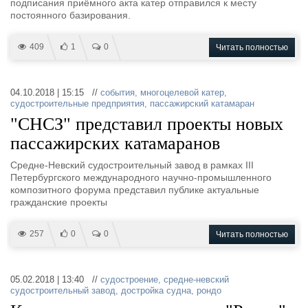
подписания приёмного акта катер отправился к месту
постоянного базирования.
409
1
0
Читать полностью
04.10.2018 | 15:15 //
события
,
многоцелевой катер
,
судостроительные предприятия
,
пассажирский катамаран
"СНСЗ" представил проекты новых
пассажирских катамаранов
Средне-Невский судостроительный завод в рамках III
Петербургского международного научно-промышленного
композитного форума представил публике актуальные
гражданские проекты
257
0
0
Читать полностью
05.02.2018 | 13:40 //
судостроение
,
средне-невский
судостроительный завод
,
достройка судна
,
рондо