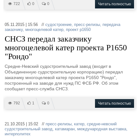
722
0
0
Читать полностью
05.11.2015 | 15:56 //
судостроение
,
пресс-релизы
,
передача
заказчику
,
многоцелевой катер
,
проект р1650
СНСЗ передал заказчику
многоцелевой катер проекта Р1650
"Рондо"
Средне-Невский судостроительный завод (входит в
Объединенную судостроительную корпорацию) передал
заказчику многоцелевой катер проекта Р1650 "Рондо",
построенный на заводе для нужд ПС ФСБ РФ. Об этом
сообщает пресс-служба СНСЗ.
792
1
0
Читать полностью
21.10.2015 | 15:02 //
пресс-релизы
,
катер
,
средне-невский
судостроительный завод
,
катамаран
,
международная выставка
,
интерполитех