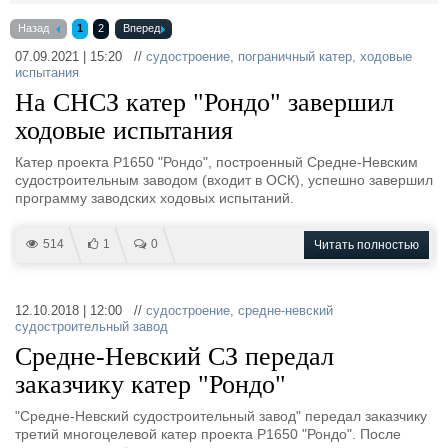
Выставки и семинары
Галерея флота
Назад
1
2
Вперед
Личности
Форум
Словарь
Отзывы
07.09.2021 | 15:20 //
судостроение
,
пограничный катер
,
ходовые
испытания
Все службы
На СНСЗ катер "Рондо" завершил
ходовые испытания
Катер проекта Р1650 "Рондо", построенный Средне-Невским
судостроительным заводом (входит в ОСК), успешно завершил
программу заводских ходовых испытаний.
514
1
0
Читать полностью
12.10.2018 | 12:00 //
судостроение
,
средне-невский
судостроительный завод
Средне-Невский СЗ передал
заказчику катер "Рондо"
"Средне-Невский судостроительный завод" передал заказчику
третий многоцелевой катер проекта Р1650 "Рондо". После