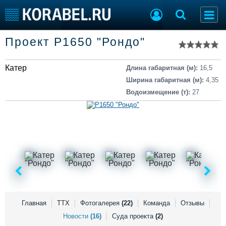
Список судов
Проект Р1650 "Рондо"
Тип судна
Добавить судно
Добавить проект
Катер
Последние 100
Длина габаритная (м):
16,5
Ширина габаритная (м):
4,35
Судостроение
Торговая площадка
Водоизмещение (т):
27
Пульс
Доска объявлений
Новости
Продажа флота
Компании
Оборудование
Репутация
Изделия
Работа
Материалы
Крюинг
Услуги
Журнал
Реклама
Главная
ТТХ
Фотогалерея
(22)
Команда
Отзывы
Новости
(16)
Суда проекта
(2)
Конференции
Флот