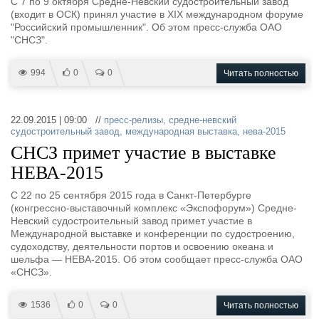
С 7 по 9 октября Средне-Невский судостроительный завод
(входит в ОСК) принял участие в XIX международном форуме
"Российский промышленник". Об этом пресс-служба ОАО
"СНСЗ".
994
0
0
Читать полностью
22.09.2015 | 09:00 //
пресс-релизы
,
средне-невский
судостроительный завод
,
международная выставка
,
нева-2015
СНСЗ примет участие в выставке
НЕВА-2015
С 22 по 25 сентября 2015 года в Санкт-Петербурге
(конгрессно-выставочный комплекс «Экспофорум») Средне-
Невский судостроительный завод примет участие в
Международной выставке и конференции по судостроению,
судоходству, деятельности портов и освоению океана и
шельфа — НЕВА-2015. Об этом сообщает пресс-служба ОАО
«СНСЗ».
1536
0
0
Читать полностью