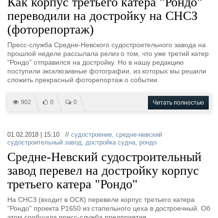
Как корпус третьего катера "Рондо"
переводили на достройку на СНСЗ
(фоторепортаж)
Пресс-служба Средне-Невского судостроительного завода на
прошлой неделе рассылала релиз о том, что уже третий катер
"Рондо" отправился на достройку. Но в нашу редакцию
поступили эксклюзивные фотографии, из которых мы решили
сложить прекрасный фоторепортаж о событии.
902
0
0
Читать полностью
01.02.2018 | 15:10 //
судостроение
,
средне-невский
судостроительный завод
,
достройка судна
,
рондо
Средне-Невский судостроительный
завод перевел на достройку корпус
третьего катера "Рондо"
На СНСЗ (входит в ОСК) перевели корпус третьего катера
"Рондо" проекта Р1650 из стапельного цеха в достроечный. Об
этом сообщила пресс-служба предприятия.