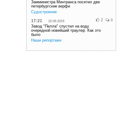
Замминистра Минтранса посетил две
петербургские верфи
Судостроение
2
0
17:21
16.09.2019
Завод "Пелла" спустил на воду
очередной новейший траулер. Как это
было
Наши репортажи