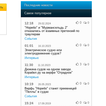
Последние новости
ть
Самое популярное
0
0
12:18
29.02.2024
"Норебо" и "Мурмансельдь 2"
отказались от взаимных претензий по
траулерам
События
0
0
01:01
16.10.2023
Электрическое судно или
электродвижение судов?
Интервью
3
0
11:30
11.10.2023
Дюжина судов на одном заводе.
Корабел.ру на верфи "Отрадное"
Интервью
0
0
10:19
26.05.2023
Верфь "Норебо" станет преемницей
"Пеллы" в судах
События
0
0
15:24
17.09.2019