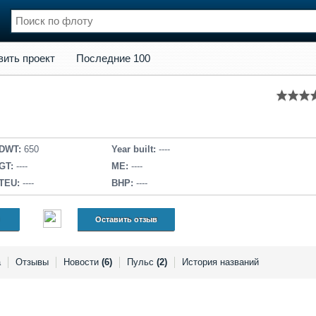
кт
Последние 100
вить проект
Последние 100
нции
Флот
и и семинары
Галерея флота
и
Форум
Отзывы
Все службы
DWT:
650
Year built:
----
GT:
----
ME:
----
TEU:
----
BHP:
----
Оставить отзыв
а
Отзывы
Новости
(6)
Пульс
(2)
История названий