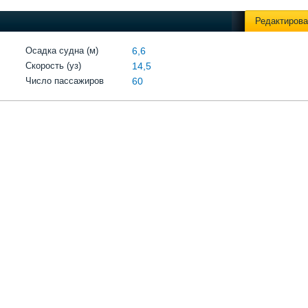
Редактирова
Осадка судна (м)
6,6
Скорость (уз)
14,5
Число пассажиров
60