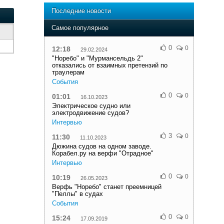
Последние новости
Самое популярное
0
0
12:18
29.02.2024
"Норебо" и "Мурмансельдь 2"
отказались от взаимных претензий по
траулерам
События
0
0
01:01
16.10.2023
Электрическое судно или
электродвижение судов?
Интервью
3
0
11:30
11.10.2023
Дюжина судов на одном заводе.
Корабел.ру на верфи "Отрадное"
Интервью
0
0
10:19
26.05.2023
Верфь "Норебо" станет преемницей
"Пеллы" в судах
События
0
0
15:24
17.09.2019