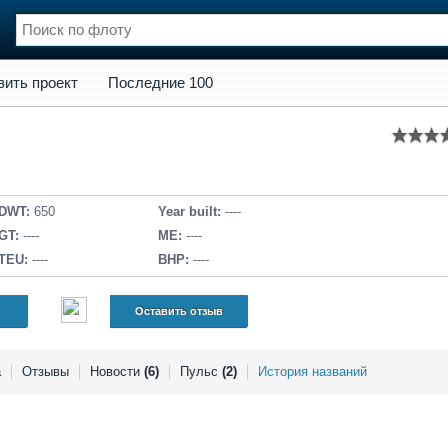
кт
Последние 100
вить проект
Последние 100
нции
Флот
и и семинары
Галерея флота
и
Форум
Отзывы
Все службы
DWT:
650
Year built:
----
GT:
----
ME:
----
TEU:
----
BHP:
----
Оставить отзыв
а
Отзывы
Новости
(6)
Пульс
(2)
История названий