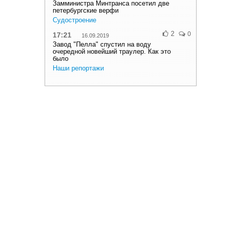
Замминистра Минтранса посетил две
петербургские верфи
Судостроение
2
0
17:21
16.09.2019
Завод "Пелла" спустил на воду
очередной новейший траулер. Как это
было
Наши репортажи