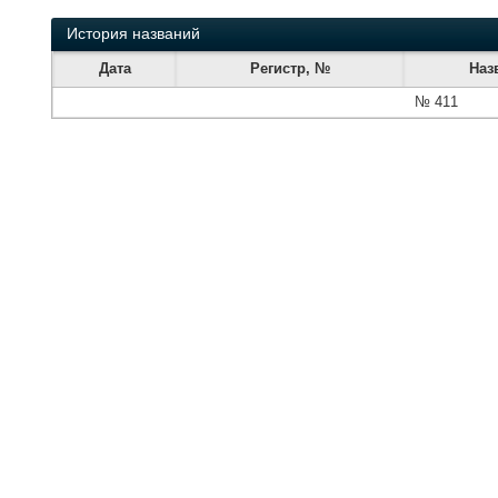
История названий
Дата
Регистр, №
Наз
№ 411