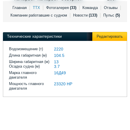
Выставки и семинары
Галерея флота
Главная
ТТХ
Фотогалерея
(33)
Команда
Отзывы
Личности
Форум
Компании работавшие с судном
Новости
(133)
Пульс
(5)
Словарь
Отзывы
Все службы
Технические характеристики
Редактировать
Водоизмещение (т)
2220
Длина габаритная (м)
104.5
Ширина габаритная (м)
13
Осадка судна (м)
3.7
Марка главного
16Д49
двигателя
Мощность главного
23320 HP
двигателя