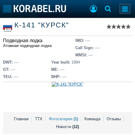
Список судов
К-141 "КУРСК"
Тип судна
Добавить судно
RU
Добавить проект
Подводная лодка
Последние 100
IMO:
----
Атомная подводная лодка
Call Sign:
----
Судостроение
Торговая площадка
MMSI:
----
Пульс
Доска объявлений
DWT:
----
Year built:
1994
Новости
Продажа флота
GT:
----
ME:
----
Компании
Оборудование
TEU:
----
BHP:
----
Репутация
Изделия
Работа
Материалы
Крюинг
Услуги
Журнал
Реклама
Главная
ТТХ
Фотогалерея
(1)
Команда
Отзывы
Новости
(12)
Конференции
Флот