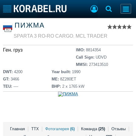
Список судов
ПИЖМА
Тип судна
Добавить судно
RU
Добавить проект
SPARTA 3 RO-RO CARGO
,
MCL TRADER
Последние 100
Ген. груз
IMO:
8814354
Судостроение
Торговая площадка
Call Sign:
UDVD
Пульс
Доска объявлений
MMSI:
273413510
Новости
Продажа флота
DWT:
4200
Year built:
1990
Компании
Оборудование
GT:
3466
ME:
8Z280ET
Репутация
Изделия
TEU:
----
BHP:
2 x 1765 kW
Работа
Материалы
Крюинг
Услуги
Журнал
Реклама
Главная
ТТХ
Фотогалерея
(6)
Команда
(25)
Отзывы
Конференции
Флот