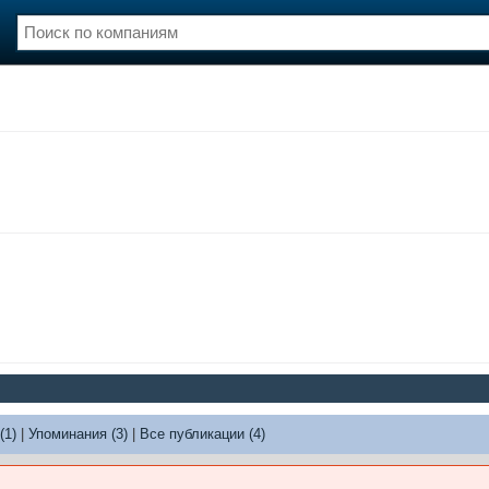
нции
Флот
и и семинары
Галерея флота
и
Форум
Отзывы
Все службы
(1)
|
Упоминания (3)
|
Все публикации (4)