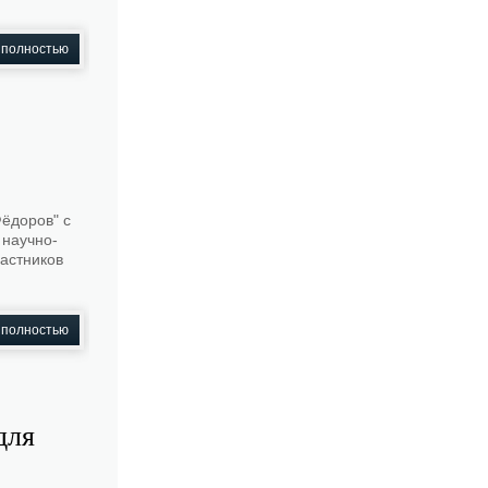
 полностью
Фёдоров" с
 научно-
частников
 полностью
для