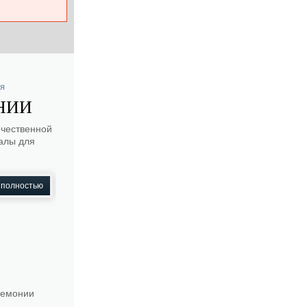
ия
АНИИ
ечественной
иалы для
 полностью
ремонии