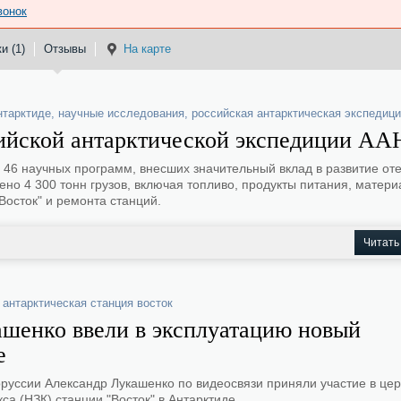
вонок
и (1)
Отзывы
На карте
нтарктиде
,
научные исследования
,
российская антарктическая экспедиц
сийской антарктической экспедиции А
 46 научных программ, внесших значительный вклад в развитие от
лено 4 300 тонн грузов, включая топливо, продукты питания, матер
Восток" и ремонта станций.
Читать
,
антарктическая станция восток
шенко ввели в эксплуатацию новый
е
руссии Александр Лукашенко по видеосвязи приняли участие в це
а (НЗК) станции "Восток" в Антарктиде.