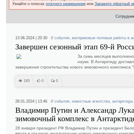
Узнайте о плюсах
платного размещения
или
Закажите обратный з
Сотрудник
13.06.2024 | 20:30 //
события
,
материковые полевые работы в а
Завершен сезонный этап 69-й Рос
За семь месяцев выполнено
науки. В Антарктиду достав
завершения строительства нового зимовочного комплекса "
185
0
0
28.01.2024 | 13:46 //
события
,
новостные агентства
,
антарктида
Владимир Путин и Александр Лука
зимовочный комплекс в Антарктид
28 января президент РФ Владимир Путин и президент Бело
ввода в опытную эксплуатацию нового зимовочного комплекс