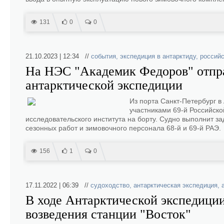
131
0
0
21.10.2023 | 12:34 //
события
,
экспедиция в антарктиду
,
российс
На НЭС "Академик Федоров" отпра
антарктической экспедиции
Из порта Санкт-Петербург в
участниками 69-й Российско
исследовательского института на борту. Судно выполнит за
сезонных работ и зимовочного персонала 68-й и 69-й РАЭ.
156
1
0
17.11.2022 | 06:39 //
судоходство
,
антарктическая экспедиция
,
В ходе Антарктической экспедиции 
возведения станции "Восток"