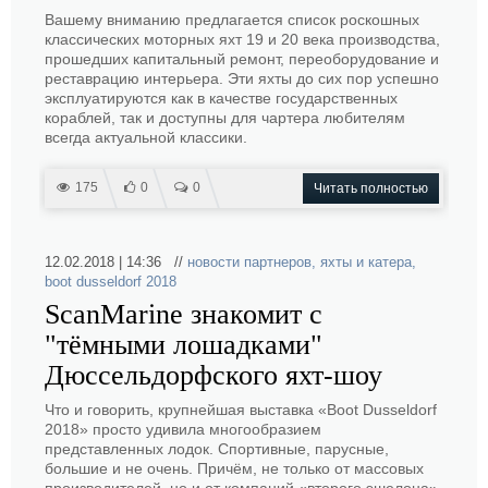
Вашему вниманию предлагается список роскошных
классических моторных яхт 19 и 20 века производства,
прошедших капитальный ремонт, переоборудование и
реставрацию интерьера. Эти яхты до сих пор успешно
эксплуатируются как в качестве государственных
кораблей, так и доступны для чартера любителям
всегда актуальной классики.
175
0
0
Читать полностью
12.02.2018 | 14:36 //
новости партнеров
,
яхты и катера
,
boot dusseldorf 2018
ScanMarine знакомит с
"тёмными лошадками"
Дюссельдорфского яхт-шоу
Что и говорить, крупнейшая выставка «Boot Dusseldorf
2018» просто удивила многообразием
представленных лодок. Спортивные, парусные,
большие и не очень. Причём, не только от массовых