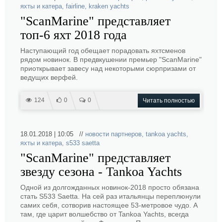
яхты и катера
,
fairline
,
kraken yachts
"ScanMarine" представляет
топ-6 яхт 2018 года
Наступающий год обещает порадовать яхтсменов
рядом новинок. В предвкушении премьер "ScanMarine"
приоткрывает завесу над некоторыми сюрпризами от
ведущих верфей.
124
0
0
Читать полностью
18.01.2018 | 10:05 //
новости партнеров
,
tankoa yachts
,
яхты и катера
,
s533 saetta
"ScanMarine" представляет
звезду сезона - Tankoa Yachts
Одной из долгожданных новинок-2018 просто обязана
стать S533 Saetta. На сей раз итальянцы переплюнули
самих себя, сотворив настоящее 53-метровое чудо. А
там, где царит волшебство от Tankoa Yachts, всегда