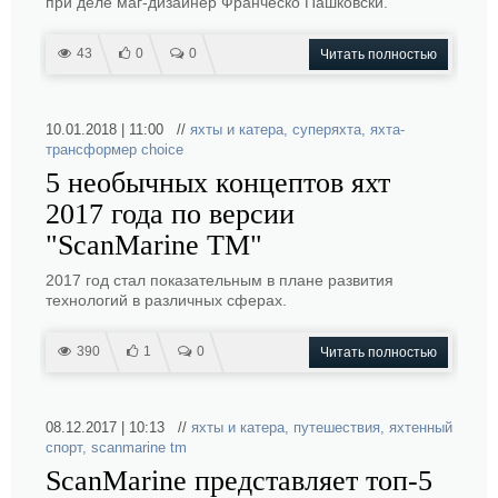
при деле маг-дизайнер Франческо Пашковски.
43
0
0
Читать полностью
10.01.2018 | 11:00 //
яхты и катера
,
суперяхта
,
яхта-
трансформер choice
5 необычных концептов яхт
2017 года по версии
"ScanMarine TM"
2017 год стал показательным в плане развития
технологий в различных сферах.
390
1
0
Читать полностью
08.12.2017 | 10:13 //
яхты и катера
,
путешествия
,
яхтенный
спорт
,
scanmarine tm
ScanMarine представляет топ-5