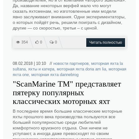
производителей, но и от компаний «второго эшелона».
Да, название некоторых верфей мало что могут
сказать яхтсменам, но изготовленные ими модели
явно заслуживают внимания. Одни экспериментаторы,
о которых пойдёт речь, решили поиграть с дизайном,
другие — со скоростью, третьи – с ценой.
354
0
0
Читать полностью
08.02.2018 | 10:10 //
новости партнеров
,
моторная яхта la
sultana
,
яхты и катера
,
моторная яхта dona am lia
,
моторная
яхта one
,
моторная яхта dannebrog
"ScanMarine TM" представляет
пятерку популярных
классических моторных яхт
В последнее время большие классические моторные
яхты прошлого века производства пользуются все
большей популярностью среди любителей
комфортного круизного отдыха. Они ничем не
уступают, а иногда даже превосходят по своим