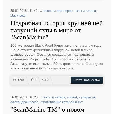
30.01.2018 | 11:40 //
новости партнеров
,
яхты и катера
,
black pearl
Подробная история крупнейшей
парусной яхты в мире от
"ScanMarine"
106-метровая Black Pearl будет закончена в этом году
и она станет крупнейшей парусной яхтой в мире.
Шедевр верфи Oceanco создавался под кодовым
названием Project Solar. Он способен пересечь
Атлантику, сжигая только 20 литров топлива благодаря
альтернативным источникам энергии.
1266
0
0
Читать полностью
26.01.2018 | 10:23 //
яхты и катера
,
sunset
,
суперяхта
,
алехандро креспо
,
изготовление катеров и яхт
"ScanMarine TM" о новом