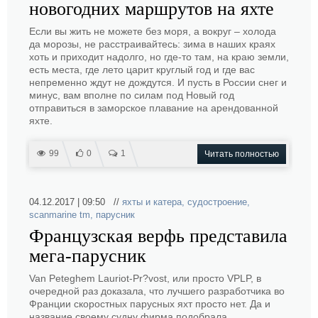
новогодних маршрутов на яхте
Если вы жить не можете без моря, а вокруг – холода
да морозы, не расстраивайтесь: зима в наших краях
хоть и приходит надолго, но где-то там, на краю земли,
есть места, где лето царит круглый год и где вас
непременно ждут не дождутся. И пусть в России снег и
минус, вам вполне по силам под Новый год
отправиться в заморское плавание на арендованной
яхте.
99
0
1
Читать полностью
04.12.2017 | 09:50 //
яхты и катера
,
судостроение
,
scanmarine tm
,
парусник
Французская верфь представила
мега-парусник
Van Peteghem Lauriot-Pr?vost, или просто VPLP, в
очередной раз доказала, что лучшего разработчика во
Франции скоростных парусных яхт просто нет. Да и
название своему судну фирма подобрала