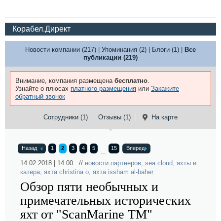
Корабел.Директ
Новости компании (217)
|
Упоминания (2)
|
Блоги (1)
|
Все
публикации (219)
Внимание, компания размещена
бесплатно
.
Узнайте о плюсах
платного размещения
или
Закажите
обратный звонок
Сотрудники (1)
Отзывы (1)
На карте
Назад
1
2
3
4
5
15
Вперед
...
14.02.2018 | 14:00 //
новости партнеров
,
sea cloud
,
яхты и
катера
,
яхта christina o
,
яхта issham al-baher
Обзор пяти необычных и
примечательных исторических
яхт от "ScanMarine TM"