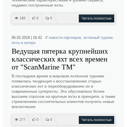
техническим характеристикам и уровню сервиса,
недавно построенные яхты.
186
0
0
Читать полностью
06.02.2018 | 16:42 //
новости партнеров
,
яхтенный туризм
,
яхты и катера
Ведущая пятерка крупнейших
классических яхт всех времен
от "ScanMarine TM"
В последнее время в мировом яхтенном туризме
появилась тенденция к восстановлению старых
классических яхт и переоборудованию их в
современные суперяхты. Это обусловлено более
высоким спросом на крупные яхты в принципе, а также
стремлением состоятельных клиентов получить новые
впечатления.
277
0
0
Читать полностью