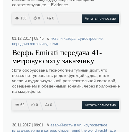
соответствующее – Evidence.
138
0
0
Читать полностью
01.12.2017 | 09:45 //
яхты и катера
,
судостроение
,
передача заказчику
,
lulwa
Верфь Emirati передача 41-
метровую яхту заказчику
Яхта оборудована технологией "умный дом", что
позволяет управлять рядом функций судна, в том
числе и аудиовизуальной развлекательной системой,
освещением и обеденными зонами, через приложение
на смартфоне.
62
0
0
Читать полностью
30.11.2017 | 09:01 //
аварийность и чп
,
кругосветное
плавание
,
яхты и катера
,
clipper round the world yacht race