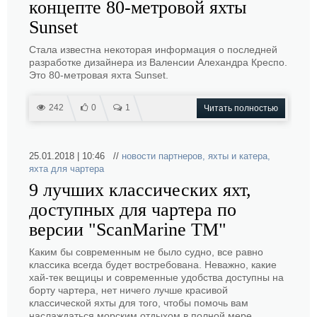
концепте 80-метровой яхты
Sunset
Стала известна некоторая информация о последней
разработке дизайнера из Валенсии Алехандра Креспо.
Это 80-метровая яхта Sunset.
242
0
1
Читать полностью
25.01.2018 | 10:46 //
новости партнеров
,
яхты и катера
,
яхта для чартера
9 лучших классических яхт,
доступных для чартера по
версии "ScanMarine TM"
Каким бы современным не было судно, все равно
классика всегда будет востребована. Неважно, какие
хай-тек вещицы и современные удобства доступны на
борту чартера, нет ничего лучше красивой
классической яхты для того, чтобы помочь вам
наслаждаться морским отдыхом в полной мере.