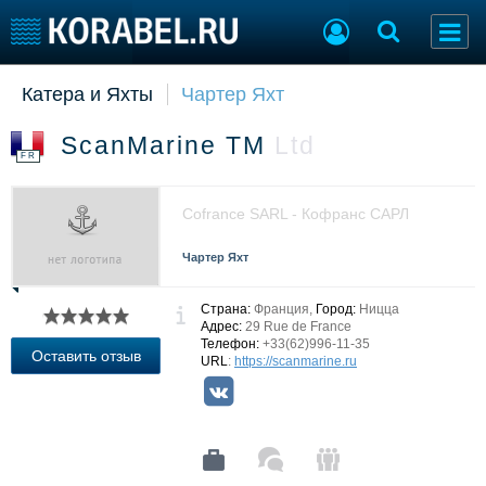
Катера и Яхты
Чартер Яхт
Судостроение
Торговая площадка
Пульс
Доска объявлений
ScanMarine TM
Ltd
Новости
Продажа флота
FR
Компании
Оборудование
Репутация
Изделия
Cofrance SARL - Кофранс САРЛ
Работа
Материалы
Крюинг
Услуги
Чартер Яхт
Журнал
Реклама
Страна:
Франция,
Город:
Ницца
Адрес:
29 Rue de France
Телефон:
+33(62)996-11-35
Оставить отзыв
URL
:
https://scanmarine.ru
Конференции
Флот
Выставки и семинары
Галерея флота
Личности
Форум
Словарь
Отзывы
Все службы