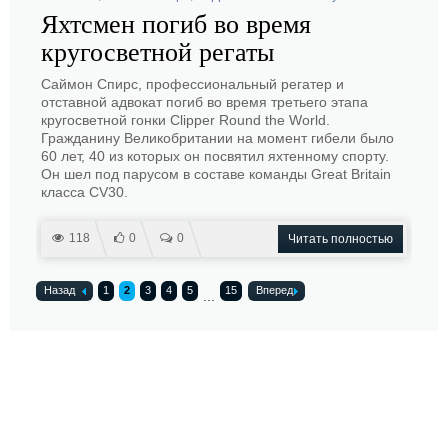
Яхтсмен погиб во время
кругосветной регаты
Саймон Спирс, профессиональный регатер и
отставной адвокат погиб во время третьего этапа
кругосветной гонки Clipper Round the World.
Гражданину Великобритании на момент гибели было
60 лет, 40 из которых он посвятил яхтенному спорту.
Он шел под парусом в составе команды Great Britain
класса CV30.
118
0
0
Читать полностью
Назад
1
2
3
4
5
15
Вперед
...