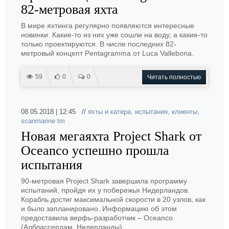
82-метровая яхта
В мире яхтинга регулярно появляются интересные
новинки. Какие-то из них уже сошли на воду, а какие-то
только проектируются. В числе последних 82-
метровый концепт Pentagramma от Luca Vallebona.
59
0
0
Читать полностью
08.05.2018 | 12:45 //
яхты и катера
,
испытания
,
клиенты
,
scanmarine tm
Новая мегаяхта Project Shark от
Oceanco успешно прошла
испытания
90-метровая Project Shark завершила программу
испытаний, пройдя их у побережья Нидерландов.
Корабль достиг максимальной скорости в 20 узлов, как
и было запланировано. Информацию об этом
предоставила верфь-разработчик – Oceanco
(Алблассердам, Нидерланды).