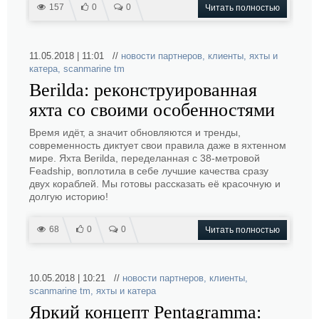
157
0
0
Читать полностью
11.05.2018 | 11:01 //
новости партнеров
,
клиенты
,
яхты и
катера
,
scanmarine tm
Berilda: реконструированная
яхта со своими особенностями
Время идёт, а значит обновляются и тренды,
современность диктует свои правила даже в яхтенном
мире. Яхта Berilda, переделанная с 38-метровой
Feadship, воплотила в себе лучшие качества сразу
двух кораблей. Мы готовы рассказать её красочную и
долгую историю!
68
0
0
Читать полностью
10.05.2018 | 10:21 //
новости партнеров
,
клиенты
,
scanmarine tm
,
яхты и катера
Яркий концепт Pentagramma: