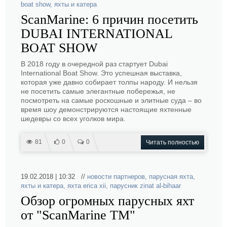
boat show
,
яхты и катера
ScanMarine: 6 причин посетить
DUBAI INTERNATIONAL
BOAT SHOW
В 2018 году в очередной раз стартует Dubai
International Boat Show. Это успешная выставка,
которая уже давно собирает толпы народу. И нельзя
не посетить самые элегантные побережья, не
посмотреть на самые роскошные и элитные суда – во
время шоу демонстрируются настоящие яхтенные
шедевры со всех уголков мира.
81
0
0
Читать полностью
19.02.2018 | 10:32 //
новости партнеров
,
парусная яхта
,
яхты и катера
,
яхта erica xii
,
парусник zinat al-bihaar
Обзор огромных парусных яхт
от "ScanMarine TM"