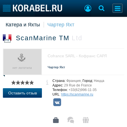
Катера и Яхты
Чартер Яхт
Судостроение
Торговая площадка
Пульс
Доска объявлений
ScanMarine TM
Ltd
Новости
Продажа флота
FR
Компании
Оборудование
Репутация
Изделия
Cofrance SARL - Кофранс САРЛ
Работа
Материалы
Крюинг
Услуги
Чартер Яхт
Журнал
Реклама
Страна:
Франция,
Город:
Ницца
Адрес:
29 Rue de France
Телефон:
+33(62)996-11-35
Оставить отзыв
URL
:
https://scanmarine.ru
Конференции
Флот
Выставки и семинары
Галерея флота
Личности
Форум
Словарь
Отзывы
Все службы