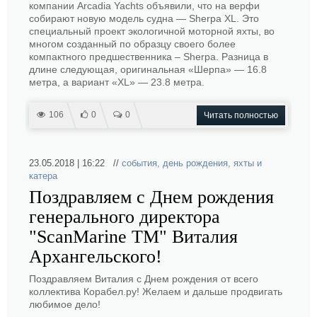
компании Arcadia Yachts объявили, что на верфи
собирают новую модель судна — Sherpa XL. Это
специальный проект экологичной моторной яхты, во
многом созданный по образцу своего более
компактного предшественника – Sherpa. Разница в
длине следующая, оригинальная «Шерпа» — 16.8
метра, а вариант «XL» — 23.8 метра.
106
0
0
Читать полностью
23.05.2018 | 16:22 //
события
,
день рождения
,
яхты и
катера
Поздравляем с Днем рождения
генерального директора
"ScanMarine TM" Виталия
Архангельского!
Поздравляем Виталия с Днем рождения от всего
коллектива Корабел.ру! Желаем и дальше продвигать
любимое дело!