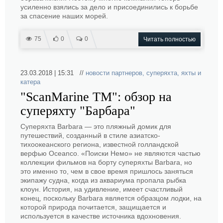
усиленно взялись за дело и присоединились к борьбе
за спасение наших морей.
75
0
0
Читать полностью
23.03.2018 | 15:31 //
новости партнеров
,
суперяхта
,
яхты и
катера
"ScanMarine TM": обзор на
суперяхту "Барбара"
Суперяхта Barbara — это пляжный домик для
путешествий, созданный в стиле азиатско-
тихоокеанского региона, известной голландской
верфью Oceanco. «Поиски Немо» не являются частью
коллекции фильмов на борту суперяхты Barbara, но
это именно то, чем в свое время пришлось заняться
экипажу судна, когда из аквариума пропала рыбка
клоун. История, на удивление, имеет счастливый
конец, поскольку Barbara является образцом лодки, на
которой природа почитается, защищается и
используется в качестве источника вдохновения.