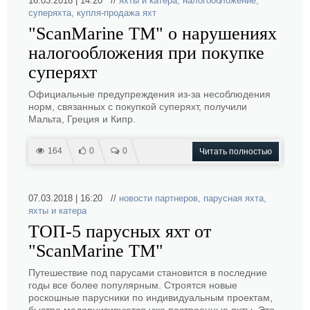
16.03.2018 | 14:20 //
яхты и катера
,
налогообложение
,
суперяхта
,
купля-продажа яхт
"ScanMarine TM" о нарушениях
налогообложения при покупке
суперяхт
Официальные предупреждения из-за несоблюдения
норм, связанных с покупкой суперяхт, получили
Мальта, Греция и Кипр.
164
0
0
Читать полностью
07.03.2018 | 16:20 //
новости партнеров
,
парусная яхта
,
яхты и катера
ТОП-5 парусных яхт от
"ScanMarine TM"
Путешествие под парусами становится в последние
годы все более популярным. Строятся новые
роскошные парусники по индивидуальным проектам,