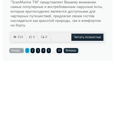
"ScanMarine TM" представляет Вашему вниманию
самые популярные и востребованные парусные яхты,
которые круглогодично являются доступными для
чартерных путешествий, предлагая своим гостям
насладиться как красотой природы, так и комфортом
на борту.
514
0
0
Читать полностью
Назад
1
2
3
4
5
15
Вперед
...