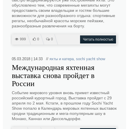
быстро модернизируются уже построенные яхты. Это
обусловлено тем, что современные мегаяхты могут
предоставить своим владельцам и гостям большие
возможности для разнообразного отдыха: спортивные
регаты, необычайной красоты морские пейзажи,
разнообразные развлечения на борту.
999
0
0
Читать полностью
05.03.2018 | 14:33 //
яхты и катера
,
sochi yacht show
Международная яхтенная
выставка снова пройдет в
России
Событие мирового уровня вновь примет известный
российский курортный город. Выставка пройдет с 29
апреля по 2 мая. Кстати, в прошлом году Sochi Yacht
Show попало в Календарь мировых яхтенных выставок
сродни традиционным и мега-популярным шоу в
Монако, Каннах или Дюссельдорфе.