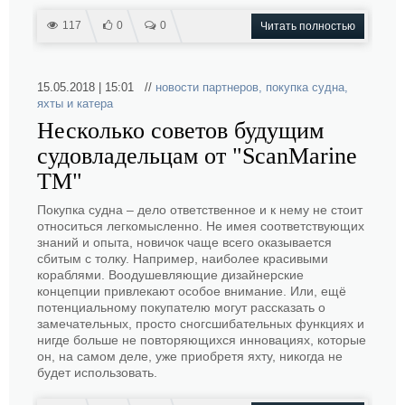
117
0
0
Читать полностью
15.05.2018 | 15:01 //
новости партнеров
,
покупка судна
,
яхты и катера
Несколько советов будущим
судовладельцам от "ScanMarine
TM"
Покупка судна – дело ответственное и к нему не стоит
относиться легкомысленно. Не имея соответствующих
знаний и опыта, новичок чаще всего оказывается
сбитым с толку. Например, наиболее красивыми
кораблями. Воодушевляющие дизайнерские
концепции привлекают особое внимание. Или, ещё
потенциальному покупателю могут рассказать о
замечательных, просто сногсшибательных функциях и
нигде больше не повторяющихся инновациях, которые
он, на самом деле, уже приобретя яхту, никогда не
будет использовать.