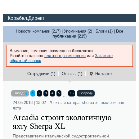
Корабел.Директ
Новости компании (217)
|
Упоминания (2)
|
Блоги (1)
|
Все
публикации (219)
Внимание, компания размещена
бесплатно
.
Узнайте о плюсах
платного размещения
или
Закажите
обратный звонок
Сотрудники (1)
Отзывы (1)
На карте
Назад
1
2
3
4
5
15
Вперед
...
24.05.2018 | 13:02 //
яхты и катера
,
sherpa xl
,
экологичная
яхта
Arcadia строит экологичную
яхту Sherpa XL
Представители итальянской судостроительной