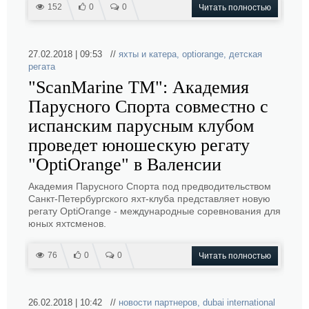
152
0
0
Читать полностью
27.02.2018 | 09:53 //
яхты и катера
,
optiorange
,
детская
регата
"ScanMarine TM": Академия
Парусного Спорта совместно с
испанским парусным клубом
проведет юношескую регату
"OptiOrange" в Валенсии
Академия Парусного Спорта под предводительством
Санкт-Петербургского яхт-клуба представляет новую
регату OptiOrange - международные соревнования для
юных яхтсменов.
76
0
0
Читать полностью
26.02.2018 | 10:42 //
новости партнеров
,
dubai international