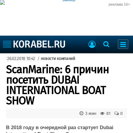
реклама 16+
Судостроение
26.02.2018 10:42
/
новости компаний
Судоходство
Судоремонт
ScanMarine: 6 причин
События
Пресс-релизы
посетить DUBAI
Порты
Рыболовство
INTERNATIONAL BOAT
ВМФ
Образование
SHOW
Яхты и катера
Еще
3 мин
81
0
Судостроение
Торговая площадка
Пульс
Доска объявлений
В 2018 году в очередной раз стартует Dubai