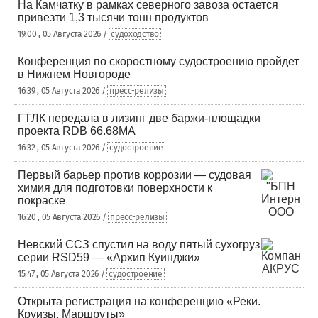
На Камчатку в рамках северного завоза остается
привезти 1,3 тысячи тонн продуктов
19:00 , 05 Августа 2026 /
судоходство
Конференция по скоростному судостроению пройдет
в Нижнем Новгороде
16:39 , 05 Августа 2026 /
пресс-релизы
ГТЛК передала в лизинг две баржи-площадки
проекта RDB 66.68МА
16:32 , 05 Августа 2026 /
судостроение
Первый барьер против коррозии — судовая
химия для подготовки поверхности к
покраске
16:20 , 05 Августа 2026 /
пресс-релизы
Невский ССЗ спустил на воду пятый сухогруз
серии RSD59 — «Архип Куинджи»
15:47 , 05 Августа 2026 /
судостроение
Открыта регистрация на конференцию «Реки.
Круизы. Маршруты»