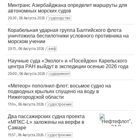
Минтранс Азербайджана определит маршруты для
автономных морских судов
20:30 , 06 Августа 2026 /
судоходство
Корабельная ударная группа Балтийского флота
уничтожила беспилотники условного противника на
морском учении
20:15 , 06 Августа 2026 /
вмф
Научные суда «Эколог» и «Посейдон» Карельского
центра РАН выйдут в экспедиции осенью 2026 года
20:00 , 06 Августа 2026 /
судоремонт
«Метеор» пополнил флот: восьмое судно на
подводных крыльях спущено на воду в
Нижегородской области
17:04 , 06 Августа 2026 /
судостроение
Два пассажирских судна проекта
«МПКС-L» заложены на верфи в
Самаре
15:57 , 06 Августа 2026 /
судостроение