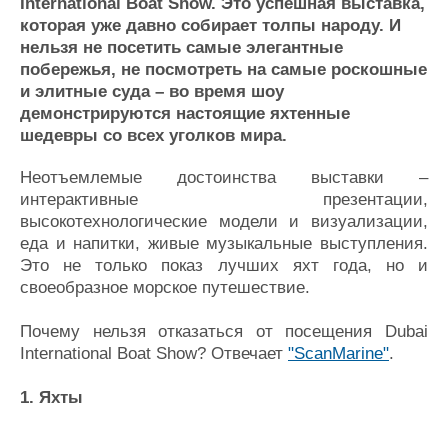
Новости
Продажа флота
International Boat Show. Это успешная выставка,
которая уже давно собирает толпы народу. И
Компании
Оборудование
нельзя не посетить самые элегантные
Репутация
Изделия
побережья, не посмотреть на самые роскошные
Работа
Материалы
и элитные суда – во время шоу
Крюинг
Услуги
демонстрируются настоящие яхтенные
Журнал
шедевры со всех уголков мира.
Реклама
Неотъемлемые достоинства выставки –
интерактивные презентации,
Конференции
Флот
высокотехнологические модели и визуализации,
Выставки и семинары
Галерея флота
еда и напитки, живые музыкальные выступления.
Личности
Форум
Это не только показ лучших яхт года, но и
Словарь
Отзывы
своеобразное морское путешествие.
Все службы
Почему нельзя отказаться от посещения Dubai
International Boat Show? Отвечает
"ScanMarine"
.
1. Яхты