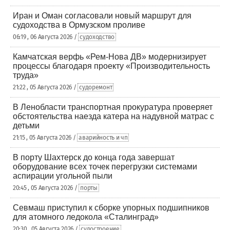
Иран и Оман согласовали новый маршрут для
судоходства в Ормузском проливе
06:19 , 06 Августа 2026 /
судоходство
Камчатская верфь «Рем-Нова ДВ» модернизирует
процессы благодаря проекту «Производительность
труда»
21:22 , 05 Августа 2026 /
судоремонт
В Ленобласти транспортная прокуратура проверяет
обстоятельства наезда катера на надувной матрас с
детьми
21:15 , 05 Августа 2026 /
аварийность и чп
В порту Шахтерск до конца года завершат
оборудование всех точек перегрузки системами
аспирации угольной пыли
20:45 , 05 Августа 2026 /
порты
Севмаш приступил к сборке упорных подшипников
для атомного ледокола «Сталинград»
20:30 , 05 Августа 2026 /
судостроение