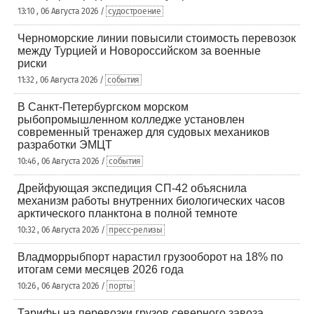
13:10 , 06 Августа 2026 /
судостроение
Черноморские линии повысили стоимость перевозок
между Турцией и Новороссийском за военные
риски
11:32 , 06 Августа 2026 /
события
В Санкт-Петербургском морском
рыбопромышленном колледже установлен
современный тренажер для судовых механиков
разработки ЭМЦТ
10:46 , 06 Августа 2026 /
события
Дрейфующая экспедиция СП-42 объяснила
механизм работы внутренних биологических часов
арктического планктона в полной темноте
10:32 , 06 Августа 2026 /
пресс-релизы
Владморрыбпорт нарастил грузооборот на 18% по
итогам семи месяцев 2026 года
10:26 , 06 Августа 2026 /
порты
Тарифы на перевозки грузов северного завоза