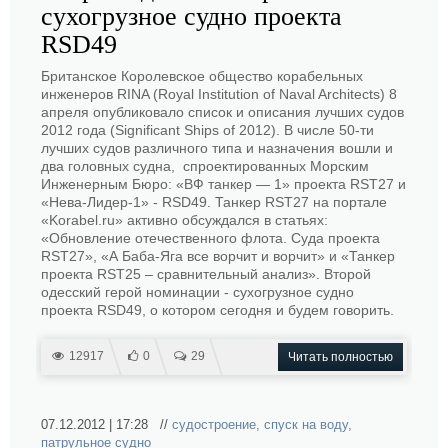
сухогрузное судно проекта
RSD49
Британское Королевское общество корабельных
инженеров RINA (Royal Institution of Naval Architects) 8
апреля опубликовало список и описания лучших судов
2012 года (Significant Ships of 2012). В числе 50-ти
лучших судов различного типа и назначения вошли и
два головных судна, спроектированных Морским
Инженерным Бюро: «ВФ танкер — 1» проекта RST27 и
«Нева-Лидер-1» - RSD49. Танкер RST27 на портале
«Korabel.ru» активно обсуждался в статьях:
«Обновление отечественного флота. Суда проекта
RST27», «А Баба-Яга все ворчит и ворчит» и «Танкер
проекта RST25 – сравнительный анализ». Второй
одесский герой номинации - сухогрузное судно
проекта RSD49, о котором сегодня и будем говорить.
12917
0
29
Читать полностью
07.12.2012 | 17:28 //
судостроение
,
спуск на воду
,
патрульное судно