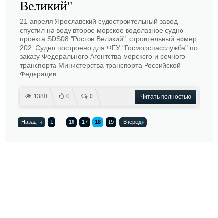
Великий"
21 апреля Ярославский судостроительный завод
спустил на воду второе морское водолазное судно
проекта SDS08 "Ростов Великий", строительный номер
202. Судно построено для ФГУ "Госморспасслужба" по
заказу Федерального Агентства морского и речного
транспорта Министерства транспорта Российской
Федерации.
1380
0
0
Читать полностью
Назад
1
16
17
18
19
Вперед
...