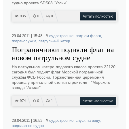
судно проекта SDS08 "Углич".
935
0
0
Читать полностью
29.04.2011 | 15:48 //
судостроение
,
подъем флага
,
погранслужба
,
патрульный катер
Пограничники подняли флаг на
новом патрульном судне
На патрульном катере ледового класса проекта 22120
сегодня был поднят флаг Морской пограничной
службы ФСБ России. Торжественная церемония
прошла у причальной стенки строителя - "Морского
завода "Алмаз".
974
0
1
Читать полностью
28.04.2011 | 16:53 //
судостроение
,
спуск на воду
,
водолазное судно