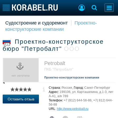
Судостроение и судоремонт
Проектно-
Судостроение
Торговая площадка
конструкторские компании
Пульс
Доска объявлений
Новости
Продажа флота
Проектно-конструкторское
Компании
Оборудование
RU
бюро "Петробалт"
ООО
Репутация
Изделия
Работа
Материалы
Крюинг
Услуги
Petrobalt
Журнал
ПКБ "Петробалт"
Реклама
Проектно-конструкторские компании
Страна:
Россия,
Город:
Санкт-Петербург
Конференции
Флот
Адрес:
199106, ул. Карташихина, д.1-3, лит
А-А1, а/я 789
Выставки и семинары
Галерея флота
Оставить отзыв
Телефон:
+7 (812) 644-56-86, +7( 812) 644-
Личности
Форум
56-88
URL
:
http://www.petrobalt.ru
Словарь
Отзывы
Все службы