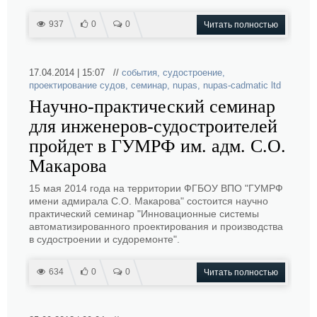
937
0
0
Читать полностью
17.04.2014 | 15:07 //
события
,
судостроение
,
проектирование судов
,
семинар
,
nupas
,
nupas-cadmatic ltd
Научно-практический семинар
для инженеров-судостроителей
пройдет в ГУМРФ им. адм. С.О.
Макарова
15 мая 2014 года на территории ФГБОУ ВПО "ГУМРФ
имени адмирала С.О. Макарова" состоится научно
практический семинар "Инновационные системы
автоматизированного проектирования и производства
в судостроении и судоремонте".
634
0
0
Читать полностью