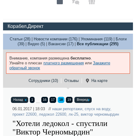
Корабел.Директ
Статьи (28)
|
Новости компании (176)
|
Упоминания (119)
|
Блоги
(39)
|
Видео (5)
|
Вакансии (17)
|
Все публикации (295)
Внимание, компания размещена
бесплатно
.
Узнайте о плюсах
платного размещения
или
Закажите
обратный звонок
Сотрудники (10)
Отзывы
На карте
Назад
1
16
17
18
19
Вперед
...
06.01.2017 | 18:03 //
наши репортажи
,
спуск на воду
,
проект 22600
,
ледокол 22600
,
лк-25
,
виктор черномырдин
"Хотели ледокол - спустили
"Виктор Черномырдин"