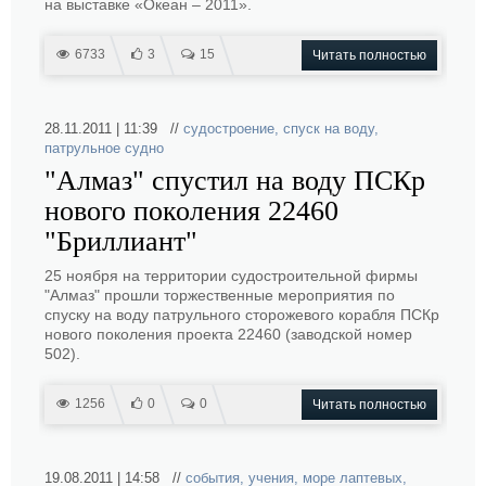
на выставке «Океан – 2011».
6733
3
15
Читать полностью
28.11.2011 | 11:39 //
судостроение
,
спуск на воду
,
патрульное судно
"Алмаз" спустил на воду ПСКр
нового поколения 22460
"Бриллиант"
25 ноября на территории судостроительной фирмы
"Алмаз" прошли торжественные мероприятия по
спуску на воду патрульного сторожевого корабля ПСКр
нового поколения проекта 22460 (заводской номер
502).
1256
0
0
Читать полностью
19.08.2011 | 14:58 //
события
,
учения
,
море лаптевых
,