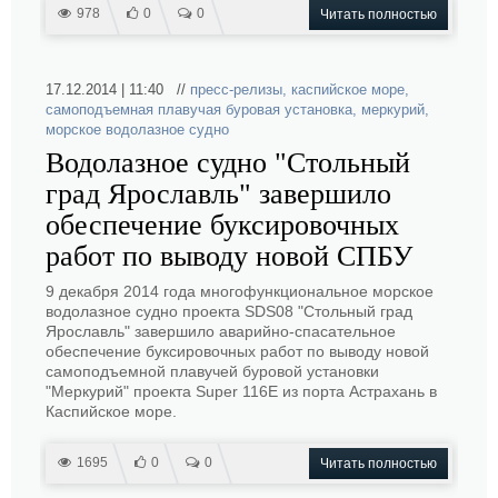
978
0
0
Читать полностью
17.12.2014 | 11:40 //
пресс-релизы
,
каспийское море
,
самоподъемная плавучая буровая установка
,
меркурий
,
морское водолазное судно
Водолазное судно "Стольный
град Ярославль" завершило
обеспечение буксировочных
работ по выводу новой СПБУ
9 декабря 2014 года многофункциональное морское
водолазное судно проекта SDS08 "Стольный град
Ярославль" завершило аварийно-спасательное
обеспечение буксировочных работ по выводу новой
самоподъемной плавучей буровой установки
"Меркурий" проекта Super 116Е из порта Астрахань в
Каспийское море.
1695
0
0
Читать полностью