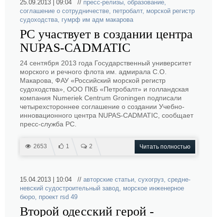
25.09.2013 | 09:04 //
пресс-релизы
,
образование
,
соглашение о сотрудничестве
,
петробалт
,
морской регистр
судоходства
,
гумрф им адм макарова
РС участвует в создании центра
NUPAS-CADMATIC
24 сентября 2013 года Государственный университет
морского и речного флота им. адмирала С.О.
Макарова, ФАУ «Российский морской регистр
судоходства», ООО ПКБ «Петробалт» и голландская
компания Numeriek Centrum Groningen подписали
четырехстороннее соглашение о создании Учебно-
инновационного центра NUPAS-CADMATIC, сообщает
пресс-служба РС.
2653
1
2
Читать полностью
15.04.2013 | 10:04 //
авторские статьи
,
сухогруз
,
средне-
невский судостроительный завод
,
морское инженерное
бюро
,
проект rsd 49
Второй одесский герой -