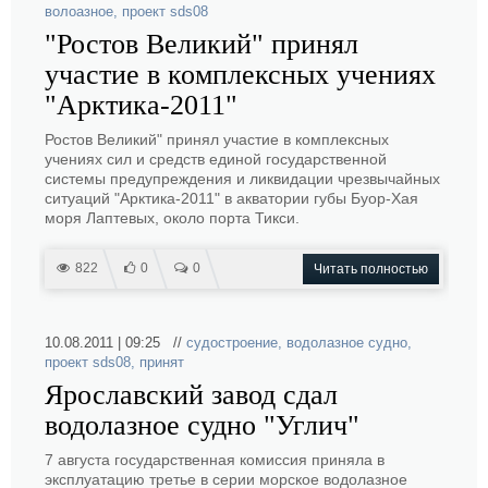
волоазное
,
проект sds08
"Ростов Великий" принял
участие в комплексных учениях
"Арктика-2011"
Ростов Великий" принял участие в комплексных
учениях сил и средств единой государственной
системы предупреждения и ликвидации чрезвычайных
ситуаций "Арктика-2011" в акватории губы Буор-Хая
моря Лаптевых, около порта Тикси.
822
0
0
Читать полностью
10.08.2011 | 09:25 //
судостроение
,
водолазное судно
,
проект sds08
,
принят
Ярославский завод сдал
водолазное судно "Углич"
7 августа государственная комиссия приняла в
эксплуатацию третье в серии морское водолазное