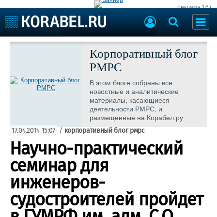
реклама 16+
Судостроение
Судоходство
Корпоративный блог
Судоремонт
РМРС
События
Пресс-релизы
Порты
В этом блоге собраны все
Рыболовство
новостные и аналитические
ВМФ
материалы, касающиеся
Образование
деятельности РМРС, и
Яхты и катера
размещенные на Корабел.ру
Еще
17.04.2014 15:07
/
корпоративный блог рмрс
Научно-практический
Судостроение
Торговая площадка
Пульс
Доска объявлений
семинар для
Новости
Продажа флота
инженеров-
Компании
Оборудование
Репутация
Изделия
судостроителей пройдет
Работа
Материалы
в ГУМРФ им. адм. С.О.
Крюинг
Услуги