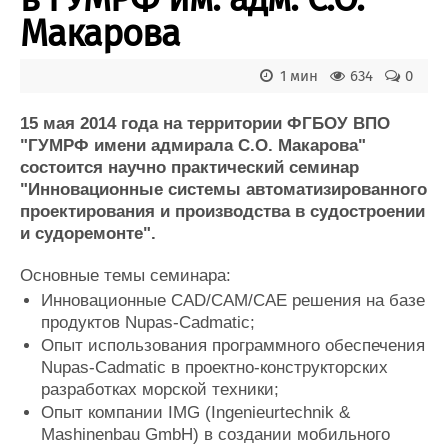
Журнал
Макарова
Реклама
1 мин
634
0
Конференции
Флот
15 мая 2014 года на территории ФГБОУ ВПО
Выставки и семинары
Галерея флота
"ГУМРФ имени адмирала С.О. Макарова"
Личности
Форум
состоится научно практический семинар
Словарь
Отзывы
"Инновационные системы автоматизированного
Все службы
проектирования и производства в судостроении
и судоремонте".
Основные темы семинара:
Инновационные CAD/CAM/CAE решения на базе
продуктов Nupas-Cadmatic;
Опыт использования программного обеспечения
Nupas-Cadmatic в проектно-конструкторских
разработках морской техники;
Опыт компании IMG (Ingenieurtechnik &
Mashinenbau GmbH) в создании мобильного