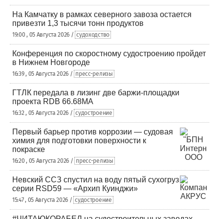
На Камчатку в рамках северного завоза остается
привезти 1,3 тысячи тонн продуктов
19:00 , 05 Августа 2026 /
судоходство
Конференция по скоростному судостроению пройдет
в Нижнем Новгороде
16:39 , 05 Августа 2026 /
пресс-релизы
ГТЛК передала в лизинг две баржи-площадки
проекта RDB 66.68МА
16:32 , 05 Августа 2026 /
судостроение
Первый барьер против коррозии — судовая
химия для подготовки поверхности к
покраске
16:20 , 05 Августа 2026 /
пресс-релизы
Невский ССЗ спустил на воду пятый сухогруз
серии RSD59 — «Архип Куинджи»
15:47 , 05 Августа 2026 /
судостроение
#ЧИТАЮКОРАБЕЛ на судостроительных заводах,