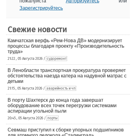
пожалуйста
Авторизуйтесь
или
Зарегистрируйтесь
Свежие новости
Камчатская верфь «Рем-Нова ДВ» модернизирует
процессы благодаря проекту «Производительность
труда»
21:22 , 05 Августа 2026 /
судоремонт
В Ленобласти транспортная прокуратура проверяет
обстоятельства наезда катера на надувной матрас с
детьми
21:15 , 05 Августа 2026 /
аварийность и чп
В порту Шахтерск до конца года завершат
оборудование всех точек перегрузки системами
аспирации угольной пыли
20:45 , 05 Августа 2026 /
порты
Севмаш приступил к сборке упорных подшипников
для атомного ледокола «Сталинград»