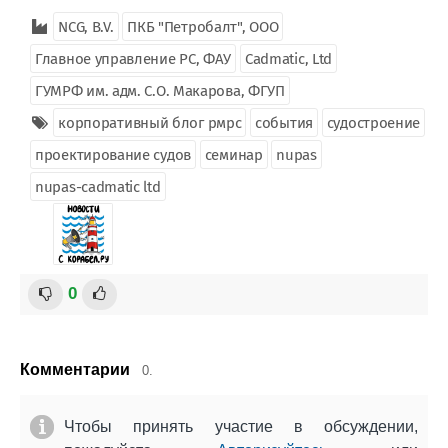
NCG, B.V.
ПКБ "Петробалт", ООО
Главное управление РС, ФАУ
Cadmatic, Ltd
ГУМРФ им. адм. С.О. Макарова, ФГУП
корпоративный блог рмрс
события
судостроение
проектирование судов
семинар
nupas
nupas-cadmatic ltd
0
Комментарии
0.
Чтобы принять участие в обсуждении,