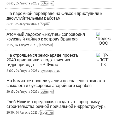
06:43 , 05 Августа 2026 /
события
На паромной переправе на Ольхон приступили к
дноуглубительным работам
06:16 , 05 Августа 2026 /
порты
Атомный ледокол «Якутия» сопроводил
круизный лайнер к острову Врангеля
21:15 , 04 Августа 2026 /
события
На строящемся земснаряде проекта
2040 приступили к подключению
гидропривода — «Р-Флот»
21:00 , 04 Августа 2026 /
судостроение
На Камчатке прошли учения по спасению экипажа
самолета и буксировке аварийного корабля
20:45 , 04 Августа 2026 /
события
Глеб Никитин предложил создать госпрограмму
строительства речной причальной инфраструктуры
20:30 , 04 Августа 2026 /
события