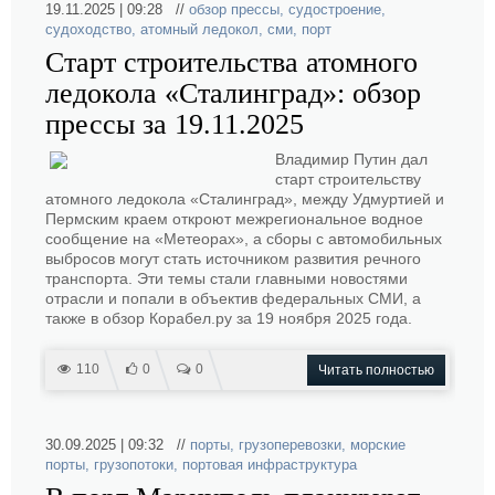
19.11.2025 | 09:28 //
обзор прессы
,
судостроение
,
судоходство
,
атомный ледокол
,
сми
,
порт
Старт строительства атомного
ледокола «Сталинград»: обзор
прессы за 19.11.2025
Владимир Путин дал
старт строительству
атомного ледокола «Сталинград», между Удмуртией и
Пермским краем откроют межрегиональное водное
сообщение на «Метеорах», а сборы с автомобильных
выбросов могут стать источником развития речного
транспорта. Эти темы стали главными новостями
отрасли и попали в объектив федеральных СМИ, а
также в обзор Корабел.ру за 19 ноября 2025 года.
110
0
0
Читать полностью
30.09.2025 | 09:32 //
порты
,
грузоперевозки
,
морские
порты
,
грузопотоки
,
портовая инфраструктура