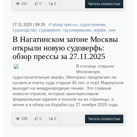
181
0
0
Читать полностью
27.11.2025 | 09:29 //
обзор прессы
,
судостроение
,
судоходство
,
судоремонт
,
грузоперевозки
,
верфи
,
сми
В Нагатинском затоне Москвы
открыли новую судоверфь:
обзор прессы за 27.11.2025
В столице открыли
Московскую
судостроительную верфь, Минтранс предлагает не
пускать в порты суда старше 40 лет, а порт Мариуполя
выходит на международную линию. Это главные
новости отрасли, которые заинтересовали
федеральные идания и попали на их страницы, а
затем и в обзор на Корабел.ру 27 ноября 2025 года.
186
0
0
Читать полностью