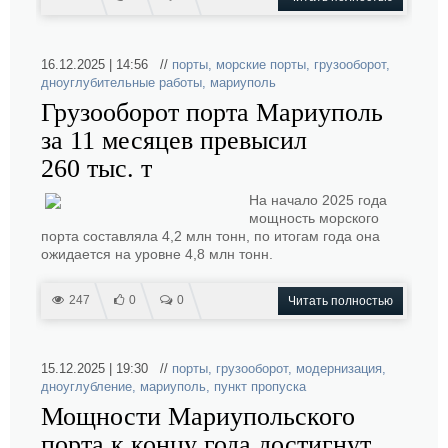
16.12.2025 | 14:56 //
порты
,
морские порты
,
грузооборот
,
дноуглубительные работы
,
мариуполь
Грузооборот порта Мариуполь
за 11 месяцев превысил
260 тыс. т
На начало 2025 года
мощность морского
порта составляла 4,2 млн тонн, по итогам года она
ожидается на уровне 4,8 млн тонн.
247
0
0
Читать полностью
15.12.2025 | 19:30 //
порты
,
грузооборот
,
модернизация
,
дноуглубление
,
мариуполь
,
пункт пропуска
Мощности Мариупольского
порта к концу года достигнут