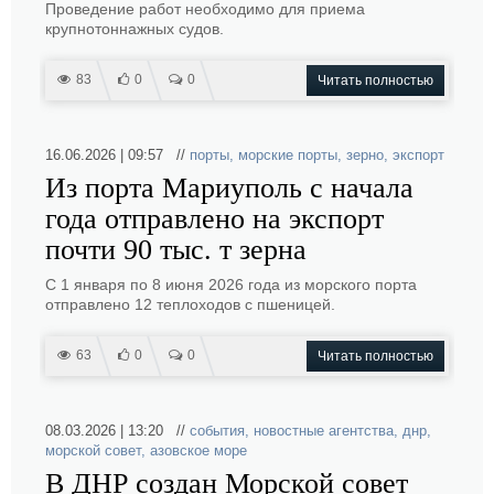
Проведение работ необходимо для приема
крупнотоннажных судов.
83
0
0
Читать полностью
16.06.2026 | 09:57 //
порты
,
морские порты
,
зерно
,
экспорт
Из порта Мариуполь с начала
года отправлено на экспорт
почти 90 тыс. т зерна
С 1 января по 8 июня 2026 года из морского порта
отправлено 12 теплоходов с пшеницей.
63
0
0
Читать полностью
08.03.2026 | 13:20 //
события
,
новостные агентства
,
днр
,
морской совет
,
азовское море
В ДНР создан Морской совет