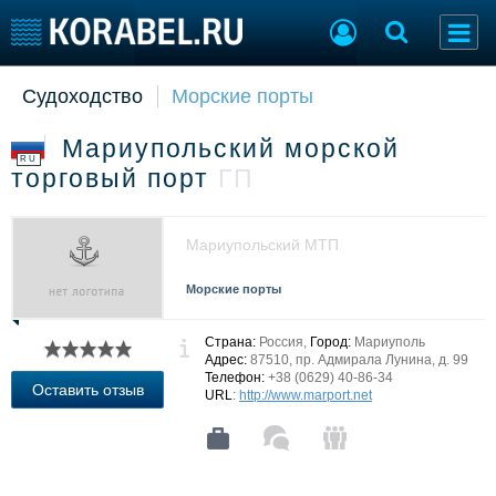
Судоходство
Морские порты
Судостроение
Торговая площадка
Пульс
Доска объявлений
Мариупольский морской
Новости
Продажа флота
RU
торговый порт
ГП
Компании
Оборудование
Репутация
Изделия
Работа
Материалы
Мариупольский МТП
Крюинг
Услуги
Журнал
Морские порты
Реклама
Страна:
Россия,
Город:
Мариуполь
Адрес:
87510, пр. Адмирала Лунина, д. 99
Телефон:
+38 (0629) 40-86-34
Конференции
Флот
Оставить отзыв
URL
:
http://www.marport.net
Выставки и семинары
Галерея флота
Личности
Форум
Словарь
Отзывы
Все службы