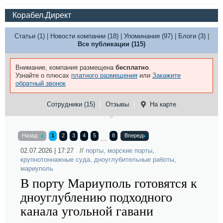
Корабел.Директ
Статьи (1)
|
Новости компании (18)
|
Упоминания (97)
|
Блоги (3)
|
Все публикации (115)
Внимание, компания размещена
бесплатно
.
Узнайте о плюсах
платного размещения
или
Закажите
обратный звонок
Сотрудники (15)
Отзывы
На карте
Назад
1
2
3
4
5
8
Вперед
...
02.07.2026 | 17:27 //
порты
,
морские порты
,
крупнотоннажные суда
,
дноуглубительные работы
,
мариуполь
В порту Мариуполь готовятся к
дноуглублению подходного
канала угольной гавани