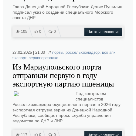
Глава Донецкой Народной Республики Денис Пушилин
подписал указ о создании специального Морского
совета ДНР.
105
0
0
Читать полностью
27.01.2026 | 21:30 //
порты
,
россельхознадзор
,
цок апк
,
экспорт
,
зерноперевалка
Из Мариупольского порта
отправили первую в году
экспортную партию пшеницы
Под контролем
специалистов
Россельхознадзора осуществлена первая в 2026 году
экспортная отгрузка зерна из Донецкой Народной
Республики, сообщает пресс-служба управления
ведомства по ДНР и ЛНР.
117
0
0
Читать полностью