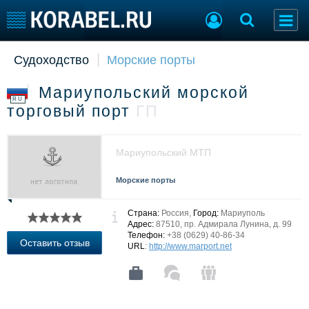
Судоходство
Морские порты
Судостроение
Торговая площадка
Пульс
Доска объявлений
Мариупольский морской
Новости
Продажа флота
RU
торговый порт
ГП
Компании
Оборудование
Репутация
Изделия
Работа
Материалы
Мариупольский МТП
Крюинг
Услуги
Журнал
Морские порты
Реклама
Страна:
Россия,
Город:
Мариуполь
Адрес:
87510, пр. Адмирала Лунина, д. 99
Телефон:
+38 (0629) 40-86-34
Конференции
Флот
Оставить отзыв
URL
:
http://www.marport.net
Выставки и семинары
Галерея флота
Личности
Форум
Словарь
Отзывы
Все службы