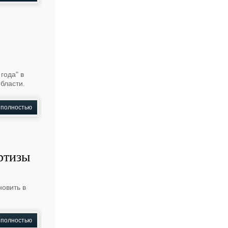
года" в
бласти.
 полностью
ртизы
овить в
 полностью