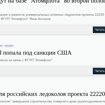
ут на базе "Атомфлота" во второй поло
вания и ремонта универсальных атомных ледоколов проекта 22220 
а ФГУП "Атомфлот" Яков Антонов.
Читать
ии
,
верфи
rd попала под санкции США
исок за связь с ФГУП "Атомфлот".
Читать
ля российских ледоколов проекта 22220
флотом" завершила строительство плавучего дока грузоподъемност