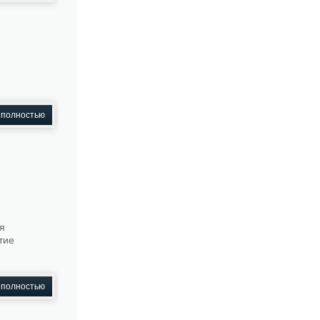
 полностью
ая
тие
 полностью