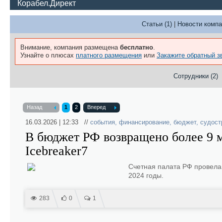
Корабел.Директ
Статьи (1)
|
Новости компа
Внимание, компания размещена
бесплатно
.
Узнайте о плюсах
платного размещения
или
Закажите обратный з
Сотрудники (2)
Назад
1
2
Вперед
16.03.2026 | 12:33 //
события
,
финансирование
,
бюджет
,
судост
В бюджет РФ возвращено более 9 м
Icebreaker7
Счетная палата РФ провела
2024 годы.
283
0
1