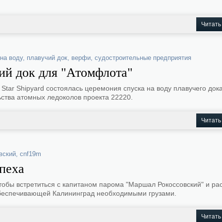
Читать
 на воду
,
плавучий док
,
верфи
,
судостроительные предприятия
ий док для "Атомфлота"
Star Shipyard состоялась церемония спуска на воду плавучего док
ства атомных ледоколов проекта 22220.
Читать
вский
,
cnf19m
пеха
чтобы встретиться с капитаном парома "Маршал Рокоссовский" и ра
обеспечивающей Калининград необходимыми грузами.
Читать