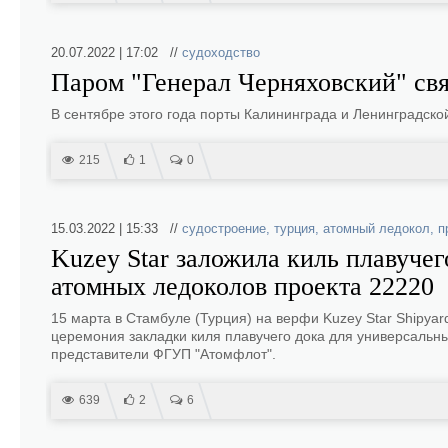
20.07.2022 | 17:02 //
судоходство
Паром "Генерал Черняховский" св
В сентябре этого года порты Калининграда и Ленинградско
215
1
0
15.03.2022 | 15:33 //
судостроение
,
турция
,
атомный ледокол
,
п
Kuzey Star заложила киль плавуче
атомных ледоколов проекта 22220
15 марта в Стамбуле (Турция) на верфи Kuzey Star Shipyard 
церемония закладки киля плавучего дока для универсальн
представители ФГУП "Атомфлот".
639
2
6