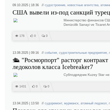
09.10.2025 | 18:36 //
судостроение
,
новостные агентства
,
атомн
США вывели из-под санкций турец
Министерство финансов США
Denizcilik Sanayi ve Ticaret
176
0
0
13.08.2025 | 09:16 //
события
,
судостроительные предприятия
,
🛳 "Росморпорт" расторг контракт
ледоколов класса Icebreaker7
Субподрядчик Kuzey Star не 
1431
0
0
13.04.2025 | 13:50 //
судоремонт
,
мурманск
,
атомный ледокол
,