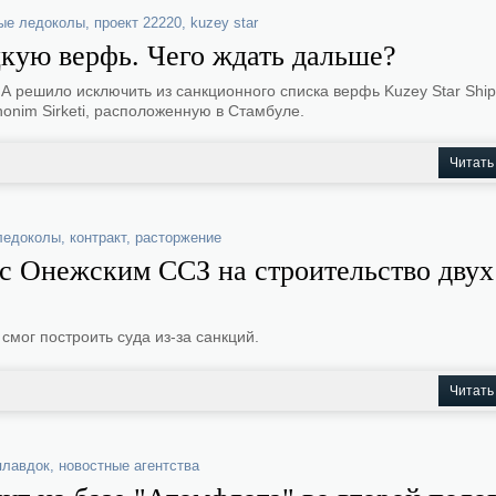
ые ледоколы
,
проект 22220
,
kuzey star
кую верфь. Чего ждать дальше?
 решило исключить из санкционного списка верфь Kuzey Star Ship
 Anonim Sirketi, расположенную в Стамбуле.
Читать
ледоколы
,
контракт
,
расторжение
 с Онежским ССЗ на строительство двух
смог построить суда из-за санкций.
Читать
плавдок
,
новостные агентства