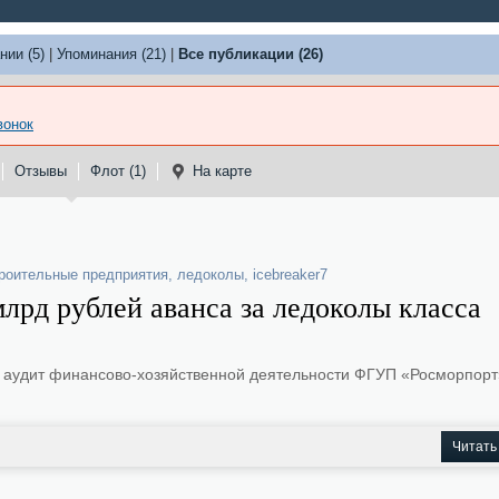
нии (5)
|
Упоминания (21)
|
Все публикации (26)
вонок
Отзывы
Флот (1)
На карте
роительные предприятия
,
ледоколы
,
icebreaker7
лрд рублей аванса за ледоколы класса
 аудит финансово-хозяйственной деятельности ФГУП «Росморпорт
Читать