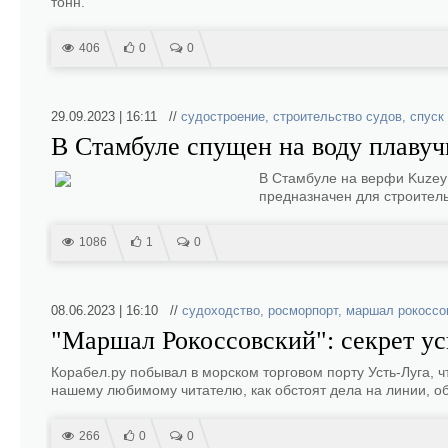
тонн.
406
0
0
29.09.2023 | 16:11 //
судостроение
,
строительство судов
,
спуск
В Стамбуле спущен на воду плавуч
В Стамбуле на верфи Kuzey 
предназначен для строитель
1086
1
0
08.06.2023 | 16:10 //
судоходство
,
росморпорт
,
маршал рокоссо
"Маршал Рокоссовский": секрет ус
Корабел.ру побывал в морском торговом порту Усть-Луга, 
нашему любимому читателю, как обстоят дела на линии, 
266
0
0