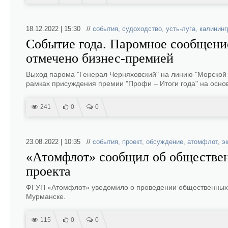
18.12.2022 | 15:30 //
события
,
судоходство
,
усть-луга
,
калининг
Событие года. Паромное сообщение
отмечено бизнес-премией
Выход парома "Генерал Черняховский" на линию "Морской п
рамках присуждения премии "Профи – Итоги года" на осно
241
0
0
23.08.2022 | 10:35 //
события
,
проект
,
обсуждение
,
атомфлот
,
э
«Атомфлот» сообщил об обществен
проекта
ФГУП «Атомфлот» уведомило о проведении общественных об
Мурманске.
115
0
0