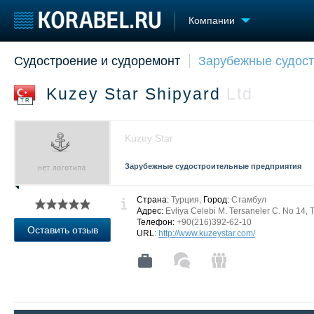
Компании
Судостроение и судоремонт
Зарубежные судос
Судостроение
Торговая площадка
Конфере
Пульс
Доска объявлений
Выставк
Kuzey Star Shipyard
Ltd
Новости
Продажа флота
Личност
TR
Компании
Оборудование
Словарь
Репутация
Изделия
Kuzey Star
Работа
Материалы
Крюинг
Услуги
Зарубежные судостроительные предприятия
Журнал
Реклама
Страна:
Турция,
Город:
Стамбул
Адрес:
Evliya Celebi M. Tersaneler C. No 14, 
Телефон:
+90(216)392-62-10
Оставить отзыв
URL
:
http://www.kuzeystar.com/