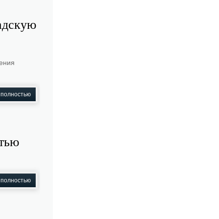
адскую
ления
 полностью
стью
 полностью