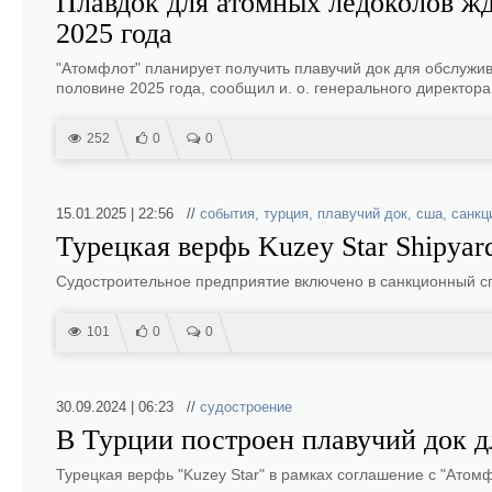
Плавдок для атомных ледоколов жд
2025 года
"Атомфлот" планирует получить плавучий док для обслужи
половине 2025 года, сообщил и. о. генерального директор
252
0
0
15.01.2025 | 22:56 //
события
,
турция
,
плавучий док
,
сша
,
санкц
Турецкая верфь Kuzey Star Shipya
Судостроительное предприятие включено в санкционный сп
101
0
0
30.09.2024 | 06:23 //
судостроение
В Турции построен плавучий док д
Турецкая верфь "Kuzey Star" в рамках соглашение с "Атом