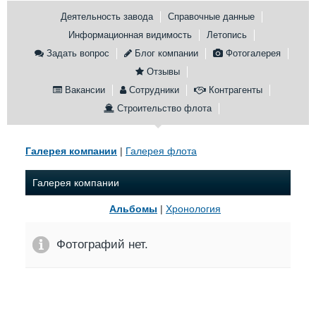
Деятельность завода
Справочные данные
Конференции
Флот
Информационная видимость
Летопись
Выставки и семинары
Галерея флота
Задать вопрос
Блог компании
Фотогалерея
Личности
Форум
Отзывы
Словарь
Отзывы
Все службы
Вакансии
Сотрудники
Контрагенты
Строительство флота
Галерея компании
|
Галерея флота
Галерея компании
Альбомы
|
Хронология
Фотографий нет.