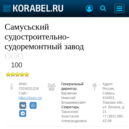
Судостроение
Предприятия
Самусьский
Пульс отрасли
Летопись
судостроительно-
Рейтинг
судоремонтный завод
О рейтинге
ООО
100
Судостроение
Торговая площадка
Пульс
Доска объявлений
Новости
Продажа флота
ИНН:
Генеральный
Адрес:
Компании
Оборудование
7024031226
директор:
Россия,
Репутация
Изделия
Сайт:
Вдовенко
Самусь
https://sssrz.ru/
Николай
634501,
Работа
Материалы
Владимирович
Томская обл.,
Крюинг
Услуги
Секретарь:
ул. Ленина, д.
Тарасенко
21
Журнал
Анастасия
+7 (382) 390-
Реклама
Александровна
42-06