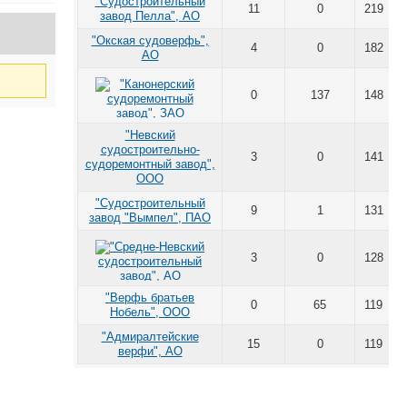
"Судостроительный
11
0
219
завод Пелла", АО
"Окская судоверфь",
4
0
182
АО
0
137
148
"Невский
судостроительно-
3
0
141
судоремонтный завод",
ООО
"Судостроительный
9
1
131
завод "Вымпел", ПАО
3
0
128
"Верфь братьев
0
65
119
Нобель", ООО
"Адмиралтейские
15
0
119
верфи", АО