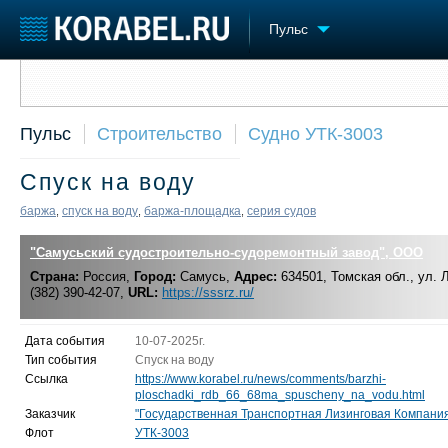
Пульс
Сообщить о событии
Судостроение
Торговая площадка
Конфере
Пульс
Строительство
Судно УТК-3003
Пульс
Доска объявлений
Выставк
Новости
Продажа флота
Личност
Спуск на воду
Компании
Оборудование
Словарь
Репутация
Изделия
баржа
спуск на воду
баржа-площадка
серия судов
,
,
,
Работа
Материалы
Крюинг
"Самусьский судостроительно-судоремонтный завод", ООО
Услуги
Журнал
Страна:
Россия,
Город:
Самусь,
Адрес:
634501, Томская обл., ул. 
(382) 390-42-07,
URL:
https://sssrz.ru/
Реклама
Дата события
10-07-2025г.
Тип события
Спуск на воду
Ссылка
https://www.korabel.ru/news/comments/barzhi-
ploschadki_rdb_66_68ma_spuscheny_na_vodu.html
Заказчик
"Государственная Транспортная Лизинговая Компания
Флот
УТК-3003