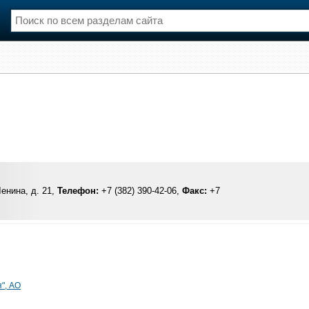
нции
Флот
и и семинары
Галерея флота
и
Форум
Отзывы
Все службы
Ленина, д. 21,
Телефон:
+7 (382) 390-42-06,
Факс:
+7
", АО