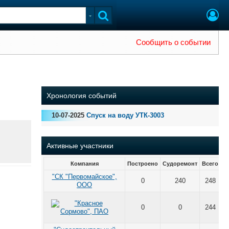
Сообщить о событии
Хронология событий
10-07-2025
Спуск на воду УТК-3003
Активные участники
Компания
Построено
Судоремонт
Всего
"СК "Первомайское",
0
240
248
ООО
0
0
244