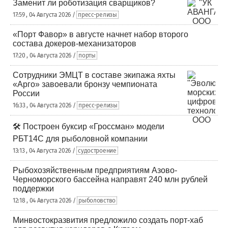
Заменит ли роботизация сварщиков?
17:59 , 04 Августа 2026 /
пресс-релизы
«Порт Фавор» в августе начнет набор второго
состава докеров-механизаторов
17:20 , 04 Августа 2026 /
порты
Сотрудники ЭМЦТ в составе экипажа яхты
«Арго» завоевали бронзу чемпионата
России
16:33 , 04 Августа 2026 /
пресс-релизы
🛠️ Построен буксир «Гроссман» модели
РБТ14С для рыболовной компании
13:13 , 04 Августа 2026 /
судостроение
Рыбохозяйственным предприятиям Азово-
Черноморского бассейна направят 240 млн рублей
поддержки
12:18 , 04 Августа 2026 /
рыболовство
Минвостокразвития предложило создать порт-хаб