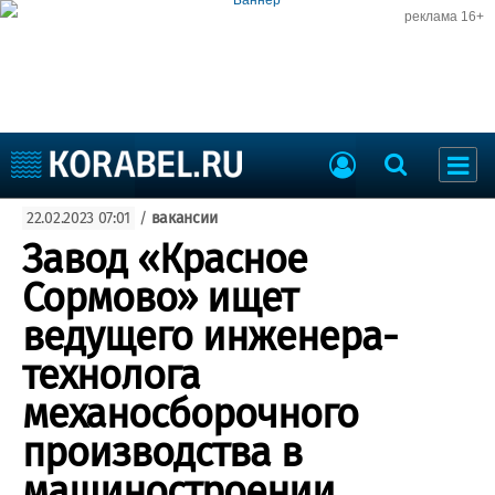
реклама 16+
Судостроение
22.02.2023 07:01
/
вакансии
Судоходство
Судоремонт
Завод «Красное
События
Пресс-релизы
Сормово» ищет
Порты
Рыболовство
ведущего инженера-
ВМФ
Образование
технолога
Яхты и катера
Еще
механосборочного
производства в
Судостроение
Торговая площадка
Пульс
Доска объявлений
машиностроении