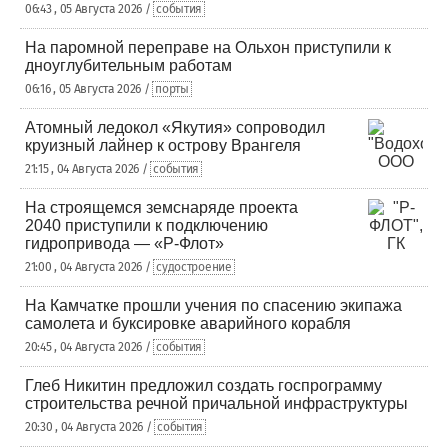
06:43 , 05 Августа 2026 /
события
На паромной переправе на Ольхон приступили к
дноуглубительным работам
06:16 , 05 Августа 2026 /
порты
Атомный ледокол «Якутия» сопроводил
круизный лайнер к острову Врангеля
21:15 , 04 Августа 2026 /
события
На строящемся земснаряде проекта
2040 приступили к подключению
гидропривода — «Р-Флот»
21:00 , 04 Августа 2026 /
судостроение
На Камчатке прошли учения по спасению экипажа
самолета и буксировке аварийного корабля
20:45 , 04 Августа 2026 /
события
Глеб Никитин предложил создать госпрограмму
строительства речной причальной инфраструктуры
20:30 , 04 Августа 2026 /
события