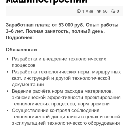
Новости
Продажа флота
Компании
Оборудование
1 мин
66
0
Репутация
Изделия
Работа
Материалы
Заработная плата: от 53 000 руб. Опыт работы
Крюинг
Услуги
3–6 лет. Полная занятость, полный день.
Журнал
Подробнее:
Реклама
Обязанности:
Разработка и внедрение технологических
Конференции
Флот
процессов
Выставки и семинары
Галерея флота
Разработка технологических норм, маршрутных
Личности
Форум
карт, инструкций и другой технологической
Словарь
Отзывы
документации
Все службы
Ведение расчёта норм расхода материалов,
экономической эффективности проектирования
технологических процессов, норм времени
Осуществление контроля соблюдения
технологической дисциплины в цехах и верной
эксплуатацией технологического оборудования