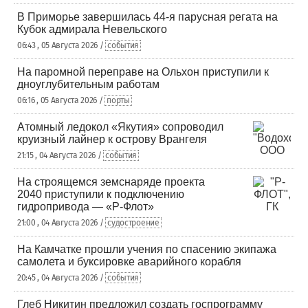
В Приморье завершилась 44-я парусная регата на
Кубок адмирала Невельского
06:43 , 05 Августа 2026 /
события
На паромной переправе на Ольхон приступили к
дноуглубительным работам
06:16 , 05 Августа 2026 /
порты
Атомный ледокол «Якутия» сопроводил
круизный лайнер к острову Врангеля
21:15 , 04 Августа 2026 /
события
На строящемся земснаряде проекта
2040 приступили к подключению
гидропривода — «Р-Флот»
21:00 , 04 Августа 2026 /
судостроение
На Камчатке прошли учения по спасению экипажа
самолета и буксировке аварийного корабля
20:45 , 04 Августа 2026 /
события
Глеб Никитин предложил создать госпрограмму