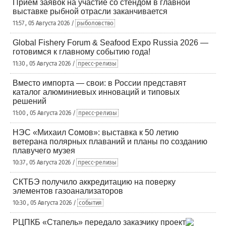
Приём заявок на участие со стендом в главной
выставке рыбной отрасли заканчивается
11:57 , 05 Августа 2026 /
рыболовство
Global Fishery Forum & Seafood Expo Russia 2026 —
готовимся к главному событию года!
11:30 , 05 Августа 2026 /
пресс-релизы
Вместо импорта — свои: в России представят
каталог алюминиевых инноваций и типовых
решений
11:00 , 05 Августа 2026 /
пресс-релизы
НЭС «Михаил Сомов»: выставка к 50 летию
ветерана полярных плаваний и планы по созданию
плавучего музея
10:37 , 05 Августа 2026 /
пресс-релизы
СКТБЭ получило аккредитацию на поверку
элементов газоанализаторов
10:30 , 05 Августа 2026 /
события
РЦПКБ «Стапель» передало заказчику проект