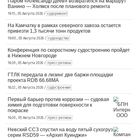
Паром «Александр Деев» возвратился на маршрут
Ванино — Холмск после планового ремонта
19:15 , 05 Августа 2026 /
судоремонт
На Камчатку в рамках северного завоза остается
привезти 1,3 тысячи тонн продуктов
19:00 , 05 Августа 2026 /
судоходство
Конференция по скоростному судостроению пройдет
в Нижнем Новгороде
16:39 , 05 Августа 2026 /
пресс-релизы
ГТЛК передала в лизинг две баржи-площадки
проекта RDB 66.68МА
16:32 , 05 Августа 2026 /
судостроение
Первый барьер против коррозии — судовая
химия для подготовки поверхности к
покраске
16:20 , 05 Августа 2026 /
пресс-релизы
Невский ССЗ спустил на воду пятый сухогруз
серии RSD59 — «Архип Куинджи»