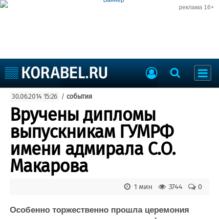
реклама 16+
Судостроение
30.06.2014 15:26
/
события
Судоходство
Судоремонт
Вручены дипломы
События
Пресс-релизы
выпускникам ГУМРФ
Порты
Рыболовство
имени адмирала С.О.
ВМФ
Образование
Макарова
Яхты и катера
Еще
1 мин
3744
0
Судостроение
Торговая площадка
Пульс
Доска объявлений
Особенно торжественно прошла церемония