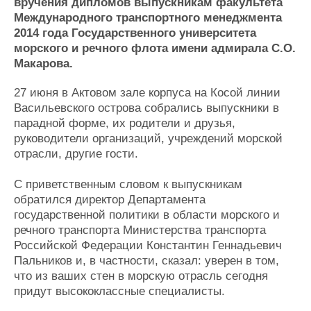
Новости
Продажа флота
вручения дипломов выпускникам факультета
Международного транспортного менеджмента
Компании
Оборудование
2014 года Государственного университета
Репутация
Изделия
морского и речного флота имени адмирала С.О.
Работа
Материалы
Макарова.
Крюинг
Услуги
Журнал
27 июня в Актовом зале корпуса на Косой линии
Реклама
Васильевского острова собрались выпускники в
парадной форме, их родители и друзья,
руководители организаций, учреждений морской
Конференции
Флот
отрасли, другие гости.
Выставки и семинары
Галерея флота
Личности
Форум
С приветственным словом к выпускникам
Словарь
Отзывы
обратился директор Департамента
Все службы
государственной политики в области морского и
речного транспорта Министерства транспорта
Российской Федерации Константин Геннадьевич
Пальников и, в частности, сказал: уверен в том,
что из ваших стен в морскую отрасль сегодня
придут высококлассные специалисты.