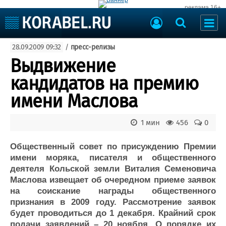
реклама 16+
Судостроение
28.09.2009 09:32
/
пресс-релизы
Судоходство
Судоремонт
Выдвижение
События
Пресс-релизы
кандидатов на премию
Порты
Рыболовство
имени Маслова
ВМФ
Образование
Яхты и катера
1 мин
456
0
Еще
Общественный совет по присуждению Премии
Судостроение
Торговая площадка
имени моряка, писателя и общественного
Пульс
Доска объявлений
деятеля Кольской земли Виталия Семеновича
Новости
Продажа флота
Маслова извещает об очередном приеме заявок
Компании
Оборудование
на соискание награды общественного
Репутация
Изделия
признания в 2009 году. Рассмотрение заявок
Работа
Материалы
будет проводиться до 1 декабря. Крайний срок
Крюинг
Услуги
подачи заявлений – 20 ноября. О порядке их