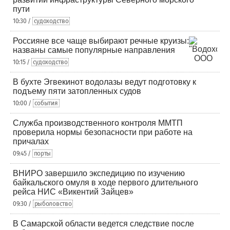
пути
10:30 /
судоходство
Россияне все чаще выбирают речные круизы:
названы самые популярные направления
10:15 /
судоходство
В бухте Эгвекинот водолазы ведут подготовку к
подъему пяти затопленных судов
10:00 /
события
Служба производственного контроля ММТП
проверила нормы безопасности при работе на
причалах
09:45 /
порты
ВНИРО завершило экспедицию по изучению
байкальского омуля в ходе первого длительного
рейса НИС «Викентий Зайцев»
09:30 /
рыболовство
В Самарской области ведется следствие после