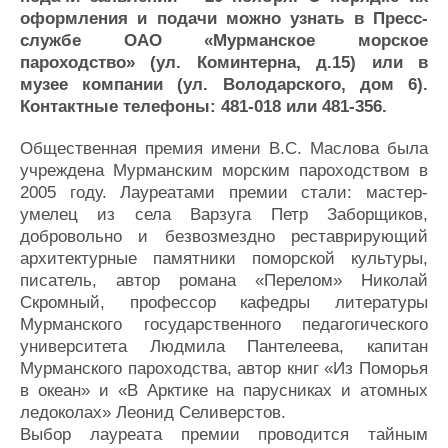
Журнал
оформления и подачи можно узнать в Пресс-
службе
ОАО «Мурманское морское
Реклама
пароходство» (ул. Коминтерна, д.15) или в
музее компании (ул. Володарского, дом 6).
Конференции
Флот
Контактные телефоны: 481-018 или 481-356.
Выставки и семинары
Галерея флота
Общественная премия имени В.С. Маслова была
Личности
Форум
учреждена Мурманским морским пароходством в
Словарь
Отзывы
2005 году. Лауреатами премии стали: мастер-
Все службы
умелец из села Варзуга Петр Заборщиков,
добровольно и безвозмездно реставрирующий
архитектурные памятники поморской культуры,
писатель, автор романа «Перелом» Николай
Скромный, профессор кафедры литературы
Мурманского государственного педагогического
университета Людмила Пантелеева, капитан
Мурманского пароходства, автор книг «Из Поморья
в океан» и «В Арктике на парусниках и атомных
ледоколах» Леонид Селиверстов.
Выбор лауреата премии проводится тайным