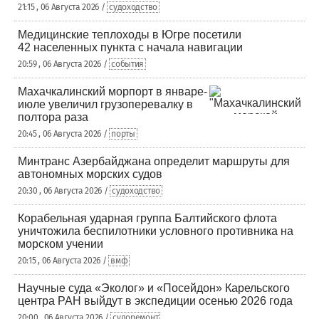
21:15 , 06 Августа 2026 /
судоходство
Медицинские теплоходы в Югре посетили
42 населенных пункта с начала навигации
20:59 , 06 Августа 2026 /
события
Махачкалинский морпорт в январе-
июле увеличил грузоперевалку в
полтора раза
20:45 , 06 Августа 2026 /
порты
Минтранс Азербайджана определит маршруты для
автономных морских судов
20:30 , 06 Августа 2026 /
судоходство
Корабельная ударная группа Балтийского флота
уничтожила беспилотники условного противника на
морском учении
20:15 , 06 Августа 2026 /
вмф
Научные суда «Эколог» и «Посейдон» Карельского
центра РАН выйдут в экспедиции осенью 2026 года
20:00 , 06 Августа 2026 /
судоремонт