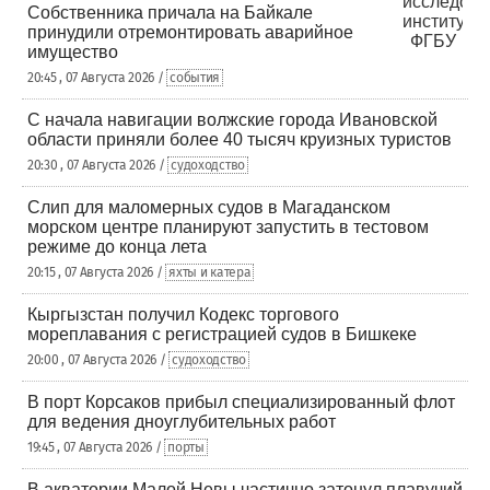
Собственника причала на Байкале
принудили отремонтировать аварийное
имущество
20:45 , 07 Августа 2026 /
события
С начала навигации волжские города Ивановской
области приняли более 40 тысяч круизных туристов
20:30 , 07 Августа 2026 /
судоходство
Слип для маломерных судов в Магаданском
морском центре планируют запустить в тестовом
режиме до конца лета
20:15 , 07 Августа 2026 /
яхты и катера
Кыргызстан получил Кодекс торгового
мореплавания с регистрацией судов в Бишкеке
20:00 , 07 Августа 2026 /
судоходство
В порт Корсаков прибыл специализированный флот
для ведения дноуглубительных работ
19:45 , 07 Августа 2026 /
порты
В акватории Малой Невы частично затонул плавучий