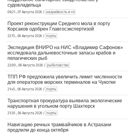
судовладельца
06:21 , 07 Августа 2026 /
аварийность и чп
Проект реконструкции Среднего мола в порту
Корсаков одобрен Главгосэкспертизой
22:15 , 06 Августа 2026 /
порты
Экспедиция ВНИРО на НИС «Владимир Сафонов»
исследовала дальневосточные запасы крабов и
пелагических рыб
22:00 , 06 Августа 2026 /
рыболовство
ТПП РФ предложила увеличить лимит численности
для операторов морских терминалов на Чукотке
21:45 , 06 Августа 2026 /
порты
Транспортная прокуратура выявила экологические
нарушения в угольном порту Шахтерск
21:30 , 06 Августа 2026 /
порты
Навигацию речных трамвайчиков в Астрахани
продлили до конца октября