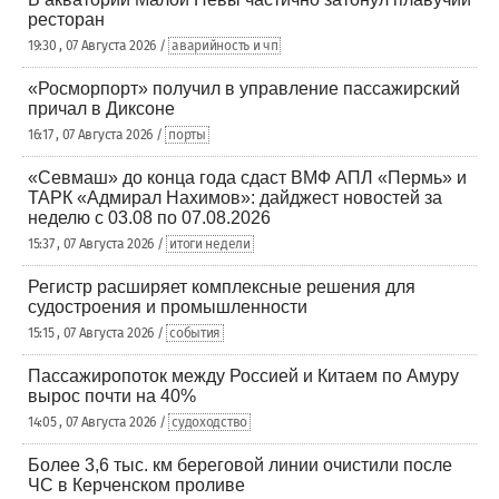
ресторан
19:30 , 07 Августа 2026 /
аварийность и чп
«Росморпорт» получил в управление пассажирский
причал в Диксоне
16:17 , 07 Августа 2026 /
порты
«Севмаш» до конца года сдаст ВМФ АПЛ «Пермь» и
ТАРК «Адмирал Нахимов»: дайджест новостей за
неделю с 03.08 по 07.08.2026
15:37 , 07 Августа 2026 /
итоги недели
Регистр расширяет комплексные решения для
судостроения и промышленности
15:15 , 07 Августа 2026 /
события
Пассажиропоток между Россией и Китаем по Амуру
вырос почти на 40%
14:05 , 07 Августа 2026 /
судоходство
Более 3,6 тыс. км береговой линии очистили после
ЧС в Керченском проливе