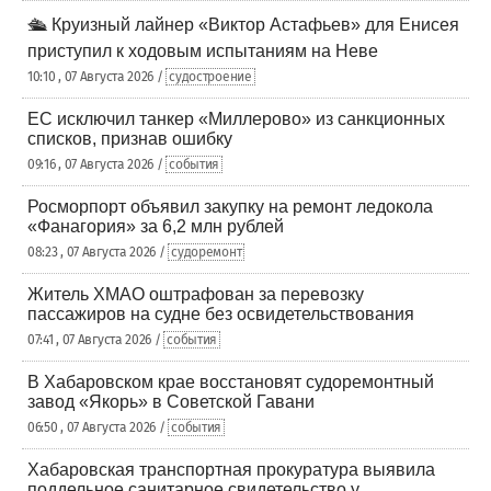
🛳️ Круизный лайнер «Виктор Астафьев» для Енисея
приступил к ходовым испытаниям на Неве
10:10 , 07 Августа 2026 /
судостроение
ЕС исключил танкер «Миллерово» из санкционных
списков, признав ошибку
09:16 , 07 Августа 2026 /
события
Росморпорт объявил закупку на ремонт ледокола
«Фанагория» за 6,2 млн рублей
08:23 , 07 Августа 2026 /
судоремонт
Житель ХМАО оштрафован за перевозку
пассажиров на судне без освидетельствования
07:41 , 07 Августа 2026 /
события
В Хабаровском крае восстановят судоремонтный
завод «Якорь» в Советской Гавани
06:50 , 07 Августа 2026 /
события
Хабаровская транспортная прокуратура выявила
поддельное санитарное свидетельство у