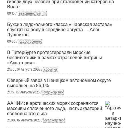
гибели двух человек при столкновении катеров на
Волге
09:15 /
аварийность и чп
Буксир ледокольного класса «Нарвская застава»
спустят на воду в середине августа — Алан
Лушников
09:00 /
судостроение
В Петербурге протестировали морские
беспилотники в рамках отраслевой витрины
«Акватория»
21:30 , 07 Августа 2026 /
события
Северный завоз в Ненецком автономном округе
выполнен на 86,1%
21:15 , 07 Августа 2026 /
судоходство
ААНИИ: в арктических морях сохраняются
массивы сплоченного льда, часть акваторий
свободна ото льда
21:00 , 07 Августа 2026 /
судоходство