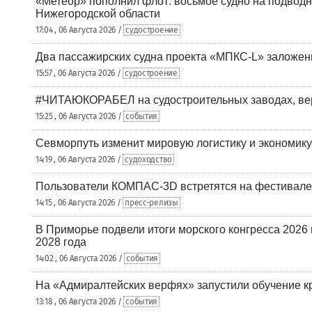
«Метеор» пополнил флот: восьмое судно на подводн
Нижегородской области
17:04 , 06 Августа 2026 /
судостроение
Два пассажирских судна проекта «МПКС-L» заложе
15:57 , 06 Августа 2026 /
судостроение
#ЧИТАЮКОРАБЕЛ на судостроительных заводах, вер
15:25 , 06 Августа 2026 /
события
Севморпуть изменит мировую логистику и экономик
14:19 , 06 Августа 2026 /
судоходство
Пользователи КОМПАС-3D встретятся на фестивале
14:15 , 06 Августа 2026 /
пресс-релизы
В Приморье подвели итоги морского конгресса 2026 
2028 года
14:02 , 06 Августа 2026 /
события
На «Адмиралтейских верфях» запустили обучение к
13:18 , 06 Августа 2026 /
события