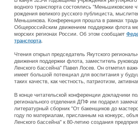
В канун 323-й годовщины учреждения регулярного
водного транспорта состоялись "Меньшиковские ч
рождения великого русского публициста, мыслит
Меньшикова. Конференция прошла в рамках тради
Общероссийским движением поддержки флота мер
морских регионах России. Об этом сообщает
Феде
транспорта
.
Чтения открыл председатель Якутского региональ
движения поддержки флота, заместитель руково
Ленского бассейна" Павел Лосев. Он отметил важн
имеет большой потенциал для воспитания у буду
таких качеств, как честность, патриотизм, активн
В конце читательской конференции докладчики по
регионального отделения ДПФ им подарил замечат
литературный сборник "От бакенщиков до мастеро
году по материалам, присланным на конкурс, об
Ленского бассейна" к 80-летию создания предприя