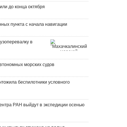
или до конца октября
ных пункта с начала навигации
узоперевалку в
втономных морских судов
чтожила беспилотники условного
центра РАН выйдут в экспедиции осенью