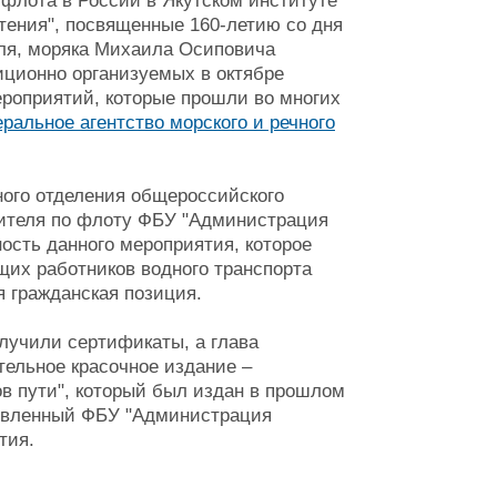
 флота в России в Якутском институте
тения", посвященные 160-летию со дня
еля, моряка Михаила Осиповича
ционно организуемых в октябре
оприятий, которые прошли во многих
ральное агентство морского и речного
ного отделения общероссийского
дителя по флоту ФБУ "Администрация
ость данного мероприятия, которое
щих работников водного транспорта
ая гражданская позиция.
лучили сертификаты, а глава
ельное красочное издание –
в пути", который был издан в прошлом
ъявленный ФБУ "Администрация
тия.