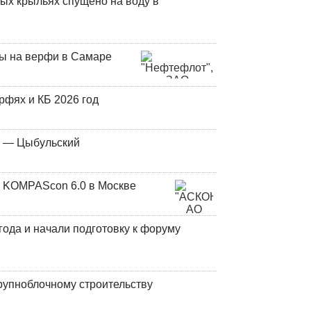
ых крыльях спущено на воду в
ны на верфи в Самаре
фях и КБ 2026 год
у — Цыбульский
 KOMPAScon 6.0 в Москве
года и начали подготовку к форуму
рупноблочному строительству