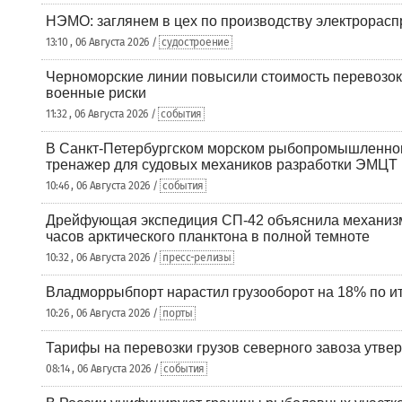
НЭМО: заглянем в цех по производству электрорасп
13:10 , 06 Августа 2026 /
судостроение
Черноморские линии повысили стоимость перевозок
военные риски
11:32 , 06 Августа 2026 /
события
В Санкт-Петербургском морском рыбопромышленно
тренажер для судовых механиков разработки ЭМЦТ
10:46 , 06 Августа 2026 /
события
Дрейфующая экспедиция СП-42 объяснила механизм
часов арктического планктона в полной темноте
10:32 , 06 Августа 2026 /
пресс-релизы
Владморрыбпорт нарастил грузооборот на 18% по ит
10:26 , 06 Августа 2026 /
порты
Тарифы на перевозки грузов северного завоза утве
08:14 , 06 Августа 2026 /
события