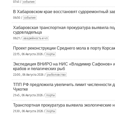
07:41 /
события
В Хабаровском крае восстановят судоремонтный за
06:50 /
события
Хабаровская транспортная прокуратура выявила по
судовладельца
06:21 /
аварийность и чп
Проект реконструкции Среднего мола в порту Корса
22:15 , 06 Августа 2026 /
порты
Экспедиция ВНИРО на НИС «Владимир Сафонов» и
крабов и пелагических рыб
22:00 , 06 Августа 2026 /
рыболовство
ТПП РФ предложила увеличить лимит численности д
Чукотке
21:45 , 06 Августа 2026 /
порты
Транспортная прокуратура выявила экологические 
21:30 , 06 Августа 2026 /
порты