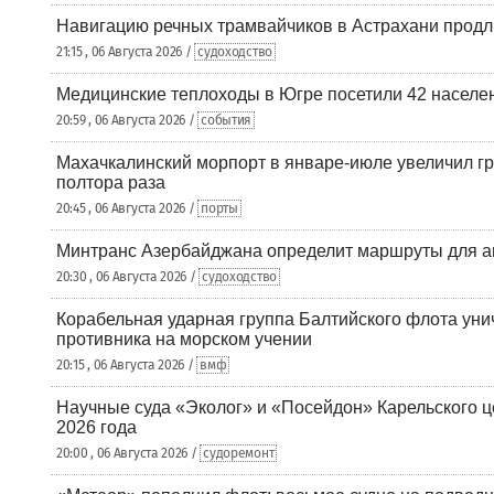
Навигацию речных трамвайчиков в Астрахани продл
21:15 , 06 Августа 2026 /
судоходство
Медицинские теплоходы в Югре посетили 42 населен
20:59 , 06 Августа 2026 /
события
Махачкалинский морпорт в январе-июле увеличил гр
полтора раза
20:45 , 06 Августа 2026 /
порты
Минтранс Азербайджана определит маршруты для а
20:30 , 06 Августа 2026 /
судоходство
Корабельная ударная группа Балтийского флота уни
противника на морском учении
20:15 , 06 Августа 2026 /
вмф
Научные суда «Эколог» и «Посейдон» Карельского 
2026 года
20:00 , 06 Августа 2026 /
судоремонт