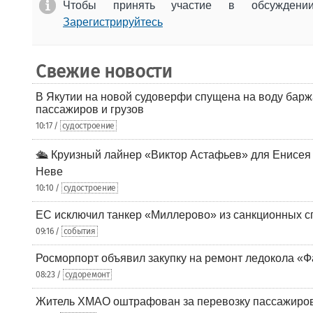
Чтобы принять участие в обсужден
Зарегистрируйтесь
Свежие новости
В Якутии на новой судоверфи спущена на воду барж
пассажиров и грузов
10:17 /
судостроение
🛳️ Круизный лайнер «Виктор Астафьев» для Енисея
Неве
10:10 /
судостроение
ЕС исключил танкер «Миллерово» из санкционных с
09:16 /
события
Росморпорт объявил закупку на ремонт ледокола «Ф
08:23 /
судоремонт
Житель ХМАО оштрафован за перевозку пассажиров 