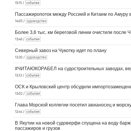
15:15 /
события
Пассажиропоток между Россией и Китаем по Амуру 
14:05 /
судоходство
Более 3,6 тыс. км береговой линии очистили после 
13:46 /
события
Северный завоз на Чукотку идет по плану
13:30 /
судоходство
#ЧИТАЮКОРАБЕЛ на судостроительных заводах, вер
13:13 /
события
ОСК и Крыловский центр обсудили импортозамещен
13:02 /
события
Глава Морской коллегии посетил авианосец и морс
12:44 /
события
В Якутии на новой судоверфи спущена на воду барж
пассажиров и грузов