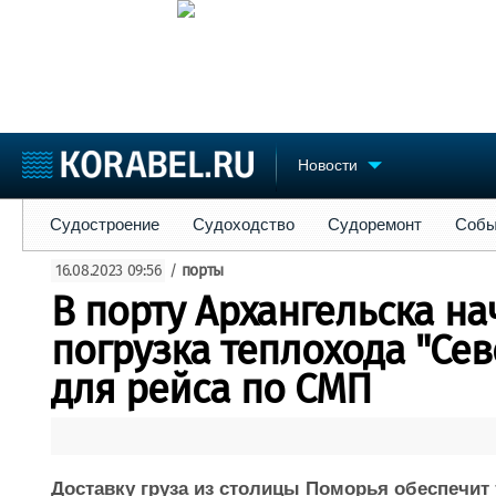
Новости
Судостроение
Судоходство
Судоремонт
События
Пре
Судостроение
Судоходство
Судоремонт
Собы
Судостроение
Торговая площадка
Конфере
16.08.2023 09:56
/
порты
Пульс
Доска объявлений
Выставк
В порту Архангельска на
Новости
Продажа флота
Личност
Компании
Оборудование
Словарь
погрузка теплохода "Се
Репутация
Изделия
для рейса по СМП
Работа
Материалы
Крюинг
Услуги
Журнал
Реклама
Доставку груза из столицы Поморья обеспечит