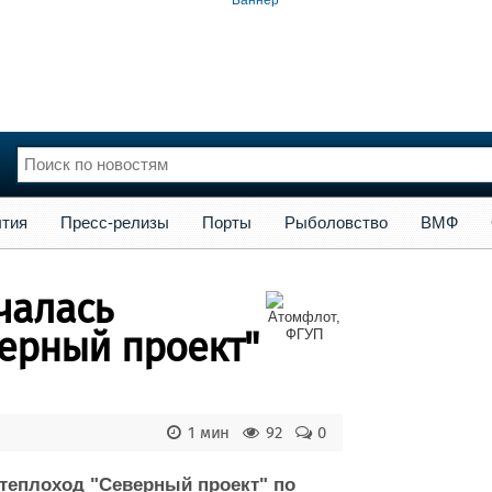
сс-релизы
Порты
Рыболовство
ВМФ
Образование
Яхт
тия
Пресс-релизы
Порты
Рыболовство
ВМФ
нции
Флот
и и семинары
Галерея флота
чалась
и
Форум
Отзывы
верный проект"
Все службы
1 мин
92
0
 теплоход "Северный проект" по