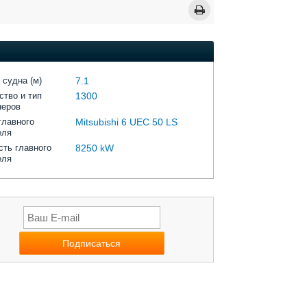
 судна (м)
7.1
ство и тип
1300
неров
главного
Mitsubishi 6 UEC 50 LS
еля
ть главного
8250 kW
еля