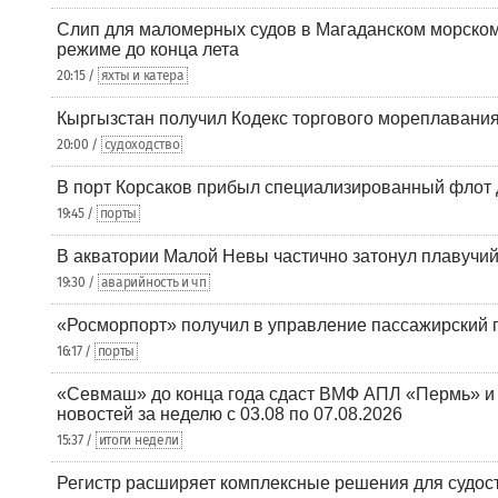
Слип для маломерных судов в Магаданском морском 
режиме до конца лета
20:15 /
яхты и катера
Кыргызстан получил Кодекс торгового мореплавания
20:00 /
судоходство
В порт Корсаков прибыл специализированный флот 
19:45 /
порты
В акватории Малой Невы частично затонул плавучий
19:30 /
аварийность и чп
«Росморпорт» получил в управление пассажирский 
16:17 /
порты
«Севмаш» до конца года сдаст ВМФ АПЛ «Пермь» и
новостей за неделю с 03.08 по 07.08.2026
15:37 /
итоги недели
Регистр расширяет комплексные решения для судо