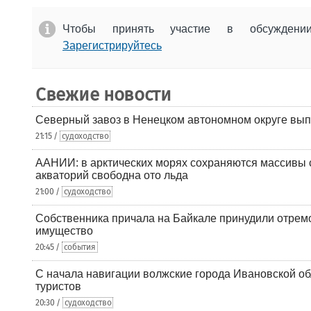
Чтобы принять участие в обсужден
Зарегистрируйтесь
Свежие новости
Северный завоз в Ненецком автономном округе вып
21:15 /
судоходство
ААНИИ: в арктических морях сохраняются массивы с
акваторий свободна ото льда
21:00 /
судоходство
Собственника причала на Байкале принудили отрем
имущество
20:45 /
события
С начала навигации волжские города Ивановской об
туристов
20:30 /
судоходство