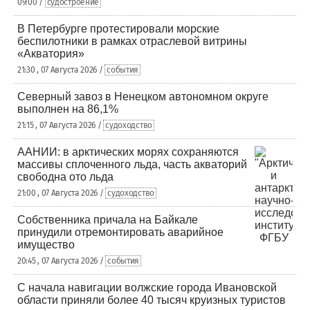
09:00 /
судостроение
В Петербурге протестировали морские
беспилотники в рамках отраслевой витрины
«Акватория»
21:30 , 07 Августа 2026 /
события
Северный завоз в Ненецком автономном округе
выполнен на 86,1%
21:15 , 07 Августа 2026 /
судоходство
ААНИИ: в арктических морях сохраняются
массивы сплоченного льда, часть акваторий
свободна ото льда
21:00 , 07 Августа 2026 /
судоходство
Собственника причала на Байкале
принудили отремонтировать аварийное
имущество
20:45 , 07 Августа 2026 /
события
С начала навигации волжские города Ивановской
области приняли более 40 тысяч круизных туристов