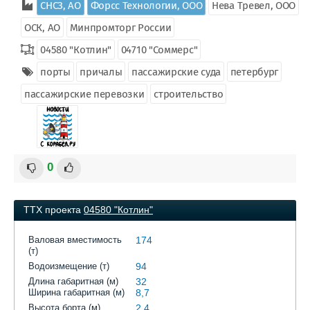
СНСЗ, АО
Форсс Технологии, ООО
Нева Тревел, ООО
ОСК, АО
Минпромторг России
04580 "Котлин"
04710 "Соммерс"
порты
причалы
пассажирские суда
петербург
пассажирские перевозки
строительство
0
ТТХ проекта
04580 "Котлин"
Валовая вместимость
174
(т)
Водоизмещение (т)
94
Длина габаритная (м)
32
Ширина габаритная (м)
8,7
Высота борта (м)
2,4