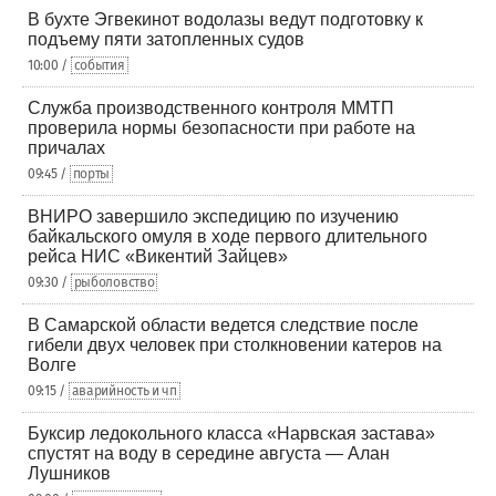
В бухте Эгвекинот водолазы ведут подготовку к
подъему пяти затопленных судов
10:00 /
события
Служба производственного контроля ММТП
проверила нормы безопасности при работе на
причалах
09:45 /
порты
ВНИРО завершило экспедицию по изучению
байкальского омуля в ходе первого длительного
рейса НИС «Викентий Зайцев»
09:30 /
рыболовство
В Самарской области ведется следствие после
гибели двух человек при столкновении катеров на
Волге
09:15 /
аварийность и чп
Буксир ледокольного класса «Нарвская застава»
спустят на воду в середине августа — Алан
Лушников