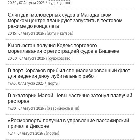
20:30 , 07 Августа 2026 /
судоходство
Слип для маломерных судов в Магаданском
морском центре планируют запустить в тестовом
режиме до конца лета
20:15 , 07 Августа 2026 /
яхты и катера
Кыргызстан получил Кодекс торгового
мореплавания с регистрацией судов в Бишкеке
20:00 , 07 Августа 2026 /
судоходство
В порт Корсаков прибыл специализированный флот
для ведения дноуглубительных работ
19:45 , 07 Августа 2026 /
порты
В акватории Малой Невы частично затонул плавучий
ресторан
19:30 , 07 Августа 2026 /
аварийность и чп
«Росморпорт» получил в управление пассажирский
причал в Диксоне
16:17 , 07 Августа 2026 /
порты