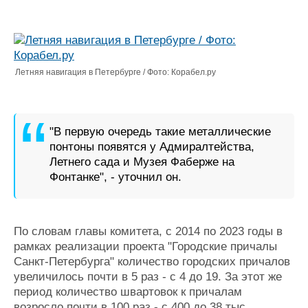
Журнал
Реклама
Конференции
Флот
Летняя навигация в Петербурге / Фото: Корабел.ру
Выставки и семинары
Галерея флота
Личности
Форум
Словарь
Отзывы
"В первую очередь такие металлические
Все службы
понтоны появятся у Адмиралтейства,
Летнего сада и Музея Фаберже на
Фонтанке", - уточнил он.
По словам главы комитета, с 2014 по 2023 годы в
рамках реализации проекта "Городские причалы
Санкт-Петербурга" количество городских причалов
увеличилось почти в 5 раз - с 4 до 19. За этот же
период количество швартовок к причалам
возросло почти в 100 раз - с 400 до 38 тыс.