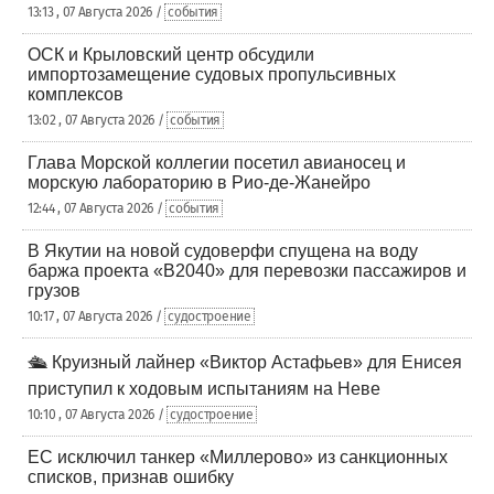
13:13 , 07 Августа 2026 /
события
ОСК и Крыловский центр обсудили
импортозамещение судовых пропульсивных
комплексов
13:02 , 07 Августа 2026 /
события
Глава Морской коллегии посетил авианосец и
морскую лабораторию в Рио-де-Жанейро
12:44 , 07 Августа 2026 /
события
В Якутии на новой судоверфи спущена на воду
баржа проекта «В2040» для перевозки пассажиров и
грузов
10:17 , 07 Августа 2026 /
судостроение
🛳️ Круизный лайнер «Виктор Астафьев» для Енисея
приступил к ходовым испытаниям на Неве
10:10 , 07 Августа 2026 /
судостроение
ЕС исключил танкер «Миллерово» из санкционных
списков, признав ошибку