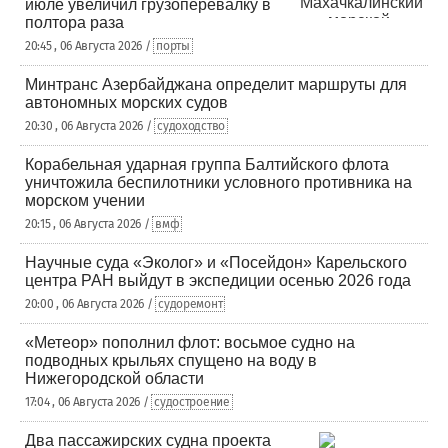
июле увеличил грузоперевалку в
полтора раза
20:45 , 06 Августа 2026 /
порты
Минтранс Азербайджана определит маршруты для
автономных морских судов
20:30 , 06 Августа 2026 /
судоходство
Корабельная ударная группа Балтийского флота
уничтожила беспилотники условного противника на
морском учении
20:15 , 06 Августа 2026 /
вмф
Научные суда «Эколог» и «Посейдон» Карельского
центра РАН выйдут в экспедиции осенью 2026 года
20:00 , 06 Августа 2026 /
судоремонт
«Метеор» пополнил флот: восьмое судно на
подводных крыльях спущено на воду в
Нижегородской области
17:04 , 06 Августа 2026 /
судостроение
Два пассажирских судна проекта