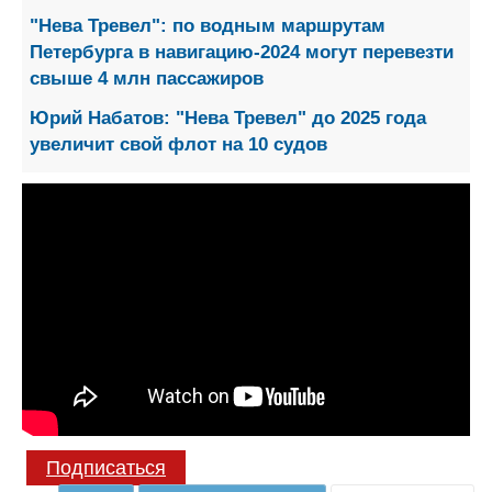
"Нева Тревел": по водным маршрутам
Петербурга в навигацию-2024 могут перевезти
свыше 4 млн пассажиров
Юрий Набатов: "Нева Тревел" до 2025 года
увеличит свой флот на 10 судов
Подписаться