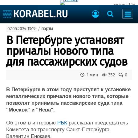
реклама 16+
Судостроение
07.05.2024 13:19
/
порты
Судоходство
Судоремонт
В Петербурге установят
События
Пресс-релизы
причалы нового типа
Порты
Рыболовство
для пассажирских судов
ВМФ
Образование
Яхты и катера
1 мин
352
0
Еще
В Петербурге в этом году приступят к установке
Судостроение
Торговая площадка
металлических причалов нового типа, которые
Пульс
Доска объявлений
позволят принимать пассажирские суда типа
Новости
Продажа флота
"Москва" и "Нева".
Компании
Оборудование
Репутация
Изделия
Об этом в интервью
РБК
рассказал председатель
Работа
Материалы
Комитета по транспорту Санкт-Петербурга
Крюинг
Услуги
Валентин Енокаев.