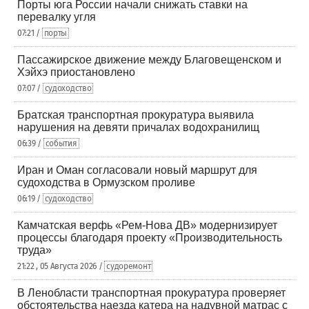
Порты юга России начали снижать ставки на
перевалку угля
07:21 /
порты
Пассажирское движение между Благовещенском и
Хэйхэ приостановлено
07:07 /
судоходство
Братская транспортная прокуратура выявила
нарушения на девяти причалах водохранилищ
06:39 /
события
Иран и Оман согласовали новый маршрут для
судоходства в Ормузском проливе
06:19 /
судоходство
Камчатская верфь «Рем-Нова ДВ» модернизирует
процессы благодаря проекту «Производительность
труда»
21:22 , 05 Августа 2026 /
судоремонт
В Ленобласти транспортная прокуратура проверяет
обстоятельства наезда катера на надувной матрас с