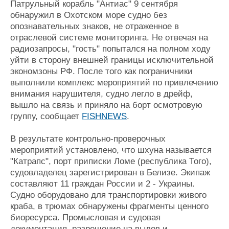
Патрульный корабль "Антиас" 9 сентября
Журнал
обнаружил в Охотском море судно без
Реклама
опознавательных знаков, не отраженное в
отраслевой системе мониторинга. Не отвечая на
радиозапросы, "гость" попытался на полном ходу
Конференции
Флот
уйти в сторону внешней границы исключительной
Выставки и семинары
Галерея флота
экономзоны РФ. После того как пограничники
Личности
Форум
выполнили комплекс мероприятий по привлечению
Словарь
Отзывы
внимания нарушителя, судно легло в дрейф,
Все службы
вышло на связь и приняло на борт осмотровую
группу, сообщает
FISHNEWS
.
В результате контрольно-проверочных
мероприятий установлено, что шхуна называется
"Катрапс", порт приписки Ломе (республика Того),
судовладелец зарегистрирован в Белизе. Экипаж
составляют 11 граждан России и 2 - Украины.
Судно оборудовано для транспортировки живого
краба, в трюмах обнаружены фрагменты ценного
биоресурса. Промысловая и судовая
документация, разрешение на вылов и