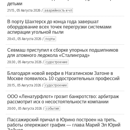
детьми
21:15 , 05 Августа 2026 /
аварийность и чп
В порту Шахтерск до конца года завершат
оборудование всех точек перегрузки системами
аспирации угольной пыли
20:45 , 05 Августа 2026 /
порты
Севмаш приступил к сборке упорных подшипников
для атомного ледокола «Сталинград»
20:30 , 05 Августа 2026 /
судостроение
Благодаря новой верфи в Нагатинском Затоне в
Москве появилось 10 судостроительных профессий
20:15 , 05 Августа 2026 /
судостроение
ООО «Ленатурфлот» грозит банкротство: арбитраж
рассмотрит иск о несостоятельности компании
20:00 , 05 Августа 2026 /
события
Пассажирский причал в Юрино построен на треть,
работы опережают график — глава Марий Эл Юрий