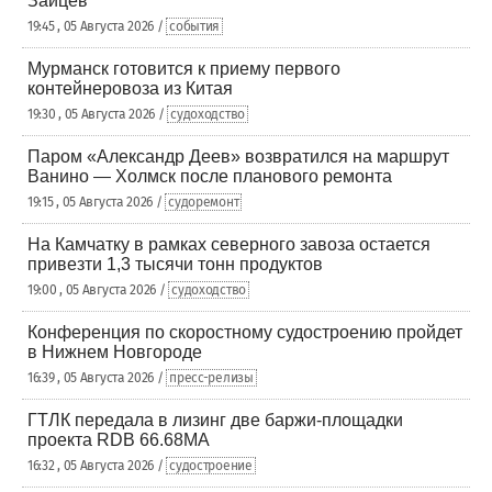
Зайцев
19:45 , 05 Августа 2026 /
события
Мурманск готовится к приему первого
контейнеровоза из Китая
19:30 , 05 Августа 2026 /
судоходство
Паром «Александр Деев» возвратился на маршрут
Ванино — Холмск после планового ремонта
19:15 , 05 Августа 2026 /
судоремонт
На Камчатку в рамках северного завоза остается
привезти 1,3 тысячи тонн продуктов
19:00 , 05 Августа 2026 /
судоходство
Конференция по скоростному судостроению пройдет
в Нижнем Новгороде
16:39 , 05 Августа 2026 /
пресс-релизы
ГТЛК передала в лизинг две баржи-площадки
проекта RDB 66.68МА
16:32 , 05 Августа 2026 /
судостроение