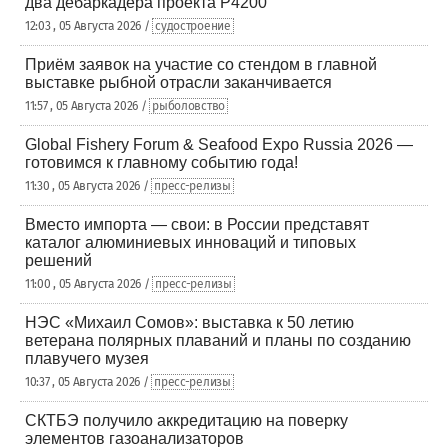
два дебаркадера проекта Р4200
12:03 , 05 Августа 2026 /
судостроение
Приём заявок на участие со стендом в главной
выставке рыбной отрасли заканчивается
11:57 , 05 Августа 2026 /
рыболовство
Global Fishery Forum & Seafood Expo Russia 2026 —
готовимся к главному событию года!
11:30 , 05 Августа 2026 /
пресс-релизы
Вместо импорта — свои: в России представят
каталог алюминиевых инноваций и типовых
решений
11:00 , 05 Августа 2026 /
пресс-релизы
НЭС «Михаил Сомов»: выставка к 50 летию
ветерана полярных плаваний и планы по созданию
плавучего музея
10:37 , 05 Августа 2026 /
пресс-релизы
СКТБЭ получило аккредитацию на поверку
элементов газоанализаторов