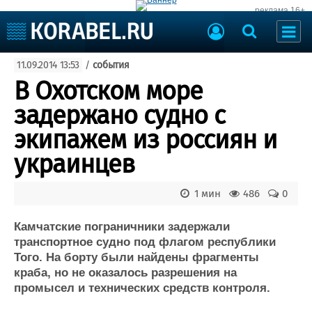
реклама 16+
Судостроение
11.09.2014 13:53
/
события
Судоходство
Судоремонт
В Охотском море
События
Пресс-релизы
задержано судно с
Порты
Рыболовство
экипажем из россиян и
ВМФ
Образование
украинцев
Яхты и катера
Еще
1 мин
486
0
Судостроение
Торговая площадка
Пульс
Доска объявлений
Камчатские пограничники задержали
Новости
Продажа флота
транспортное судно под флагом республики
Того. На борту были найдены фрагменты
Компании
Оборудование
краба, но не оказалось разрешения на
Репутация
Изделия
промысел и технических средств контроля.
Работа
Материалы
Крюинг
Услуги