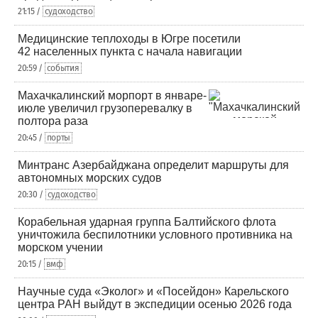
21:15 /
судоходство
Медицинские теплоходы в Югре посетили
42 населенных пункта с начала навигации
20:59 /
события
Махачкалинский морпорт в январе-
июле увеличил грузоперевалку в
полтора раза
20:45 /
порты
Минтранс Азербайджана определит маршруты для
автономных морских судов
20:30 /
судоходство
Корабельная ударная группа Балтийского флота
уничтожила беспилотники условного противника на
морском учении
20:15 /
вмф
Научные суда «Эколог» и «Посейдон» Карельского
центра РАН выйдут в экспедиции осенью 2026 года