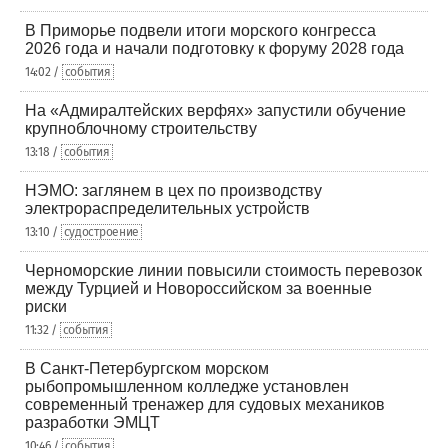
В Приморье подвели итоги морского конгресса
2026 года и начали подготовку к форуму 2028 года
14:02 /
события
На «Адмиралтейских верфях» запустили обучение
крупноблочному строительству
13:18 /
события
НЭМО: заглянем в цех по производству
электрораспределительных устройств
13:10 /
судостроение
Черноморские линии повысили стоимость перевозок
между Турцией и Новороссийском за военные
риски
11:32 /
события
В Санкт-Петербургском морском
рыбопромышленном колледже установлен
современный тренажер для судовых механиков
разработки ЭМЦТ
10:46 /
события