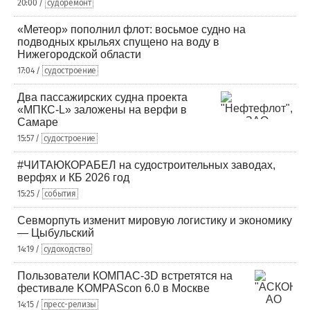
20:00 /
судоремонт
«Метеор» пополнил флот: восьмое судно на
подводных крыльях спущено на воду в
Нижегородской области
17:04 /
судостроение
Два пассажирских судна проекта
«МПКС-L» заложены на верфи в
Самаре
15:57 /
судостроение
#ЧИТАЮКОРАБЕЛ на судостроительных заводах,
верфях и КБ 2026 год
15:25 /
события
Севморпуть изменит мировую логистику и экономику
— Цыбульский
14:19 /
судоходство
Пользователи КОМПАС-3D встретятся на
фестивале KOMPAScon 6.0 в Москве
14:15 /
пресс-релизы