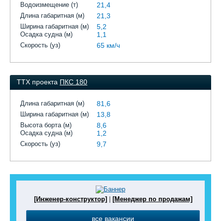
Водоизмещение (т)
21,4
Длина габаритная (м)
21,3
Ширина габаритная (м)
5,2
Осадка судна (м)
1,1
Скорость (уз)
65 км/ч
ТТХ проекта
ПКС 180
Длина габаритная (м)
81,6
Ширина габаритная (м)
13,8
Высота борта (м)
8,6
Осадка судна (м)
1,2
Скорость (уз)
9,7
[Инженер-конструктор]
|
[Менеджер по продажам]
все вакансии