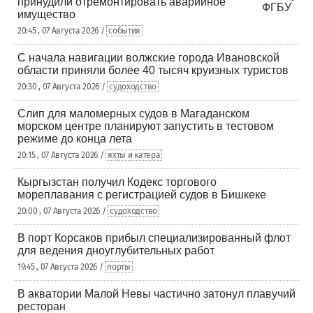
принудили отремонтировать аварийное
имущество
20:45 , 07 Августа 2026 /
события
С начала навигации волжские города Ивановской
области приняли более 40 тысяч круизных туристов
20:30 , 07 Августа 2026 /
судоходство
Слип для маломерных судов в Магаданском
морском центре планируют запустить в тестовом
режиме до конца лета
20:15 , 07 Августа 2026 /
яхты и катера
Кыргызстан получил Кодекс торгового
мореплавания с регистрацией судов в Бишкеке
20:00 , 07 Августа 2026 /
судоходство
В порт Корсаков прибыл специализированный флот
для ведения дноуглубительных работ
19:45 , 07 Августа 2026 /
порты
В акватории Малой Невы частично затонул плавучий
ресторан