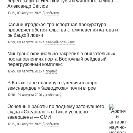
берегозащиты Невской губы и Финского залива —
Александр Беглов
13:15 , 09 Августа 2026 /
события
Калининградская транспортная прокуратура
проверяет обстоятельства столкновения катера и
рыбацкой лодки
12:59 , 09 Августа 2026 /
аварийность и чп
Минтранс официально закрепил в обязательных
постановлениях порта Восточный рейдовый
перегрузочный комплекс
12:45 , 09 Августа 2026 /
порты
В Казахстане планируют увеличить парк
земснарядов «Казводхоза» почти втрое
12:30 , 09 Августа 2026 /
события
Основные работы по подъему затонувшего
судна «Океанолог» в Тикси успешно
завершены — СМИ
12:15 , 09 Августа 2026 /
события