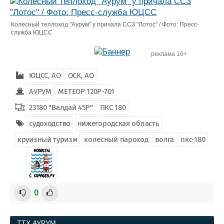
Колесный теплоход "Аурум" у причала ССЗ "Лотос" / Фото: Пресс-
служба ЮЦСС
реклама 16+
ЮЦСС, АО
ОСК, АО
АУРУМ
МЕТЕОР 120Р-701
23180 "Валдай 45Р"
ПКС 180
судоходство
нижегородская область
круизный туризм
колесный пароход
волга
пкс-180
0
ТТХ
АУРУМ