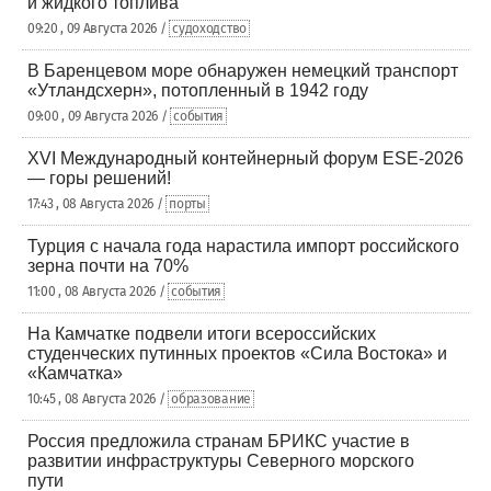
и жидкого топлива
09:20 , 09 Августа 2026 /
судоходство
В Баренцевом море обнаружен немецкий транспорт
«Утландсхерн», потопленный в 1942 году
09:00 , 09 Августа 2026 /
события
XVI Международный контейнерный форум ESE-2026
— горы решений!
17:43 , 08 Августа 2026 /
порты
Турция с начала года нарастила импорт российского
зерна почти на 70%
11:00 , 08 Августа 2026 /
события
На Камчатке подвели итоги всероссийских
студенческих путинных проектов «Сила Востока» и
«Камчатка»
10:45 , 08 Августа 2026 /
образование
Россия предложила странам БРИКС участие в
развитии инфраструктуры Северного морского
пути