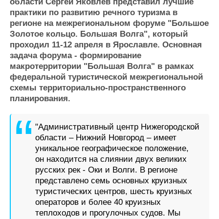
Новости
Продажа флота
области Сергей Яковлев представил лучшие
практики по развитию речного туризма в
Компании
Оборудование
регионе на межрегиональном форуме "Большое
Репутация
Изделия
Золотое кольцо. Большая Волга", который
Работа
Материалы
проходил 11-12 апреля в Ярославле. Основная
Крюинг
Услуги
задача форума - формирование
Журнал
макротерритории "Большая Волга" в рамках
Реклама
федеральной туристической межрегиональной
схемы территориально-пространственного
планирования.
Конференции
Флот
Выставки и семинары
Галерея флота
Личности
Форум
"Административный центр Нижегородской
Словарь
Отзывы
области – Нижний Новгород – имеет
уникальное географическое положение,
Все службы
он находится на слиянии двух великих
русских рек - Оки и Волги. В регионе
представлено семь основных круизных
туристических центров, шесть круизных
операторов и более 40 круизных
теплоходов и прогулочных судов. Мы