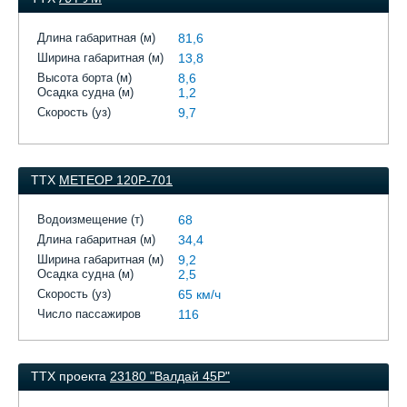
Длина габаритная (м)
81,6
Ширина габаритная (м)
13,8
Высота борта (м)
8,6
Осадка судна (м)
1,2
Скорость (уз)
9,7
ТТХ
МЕТЕОР 120Р-701
Водоизмещение (т)
68
Длина габаритная (м)
34,4
Ширина габаритная (м)
9,2
Осадка судна (м)
2,5
Скорость (уз)
65 км/ч
Число пассажиров
116
ТТХ проекта
23180 "Валдай 45Р"