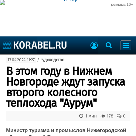
реклама 16+
Судостроение
13.04.2024 11:27
/
судоходство
Судоходство
Судоремонт
В этом году в Нижнем
События
Пресс-релизы
Новгороде ждут запуска
Порты
Рыболовство
второго колесного
ВМФ
Образование
теплохода "Аурум"
Яхты и катера
Еще
1 мин
178
0
Судостроение
Торговая площадка
Пульс
Доска объявлений
Министр туризма и промыслов Нижегородской