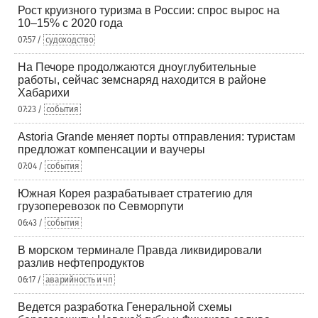
Рост круизного туризма в России: спрос вырос на
10–15% с 2020 года
07:57 /
судоходство
На Печоре продолжаются дноуглубительные
работы, сейчас земснаряд находится в районе
Хабарихи
07:23 /
события
Astoria Grande меняет порты отправления: туристам
предложат компенсации и ваучеры
07:04 /
события
Южная Корея разрабатывает стратегию для
грузоперевозок по Севморпути
06:43 /
события
В морском терминале Правда ликвидировали
разлив нефтепродуктов
06:17 /
аварийность и чп
Ведется разработка Генеральной схемы