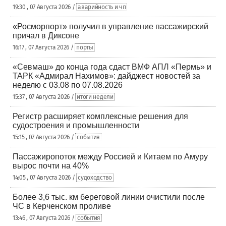
19:30 , 07 Августа 2026 /
аварийность и чп
«Росморпорт» получил в управление пассажирский
причал в Диксоне
16:17 , 07 Августа 2026 /
порты
«Севмаш» до конца года сдаст ВМФ АПЛ «Пермь» и
ТАРК «Адмирал Нахимов»: дайджест новостей за
неделю с 03.08 по 07.08.2026
15:37 , 07 Августа 2026 /
итоги недели
Регистр расширяет комплексные решения для
судостроения и промышленности
15:15 , 07 Августа 2026 /
события
Пассажиропоток между Россией и Китаем по Амуру
вырос почти на 40%
14:05 , 07 Августа 2026 /
судоходство
Более 3,6 тыс. км береговой линии очистили после
ЧС в Керченском проливе
13:46 , 07 Августа 2026 /
события