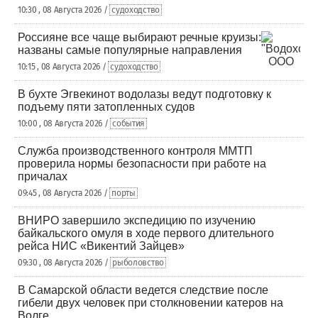
10:30 , 08 Августа 2026 /
судоходство
Россияне все чаще выбирают речные круизы:
названы самые популярные направления
10:15 , 08 Августа 2026 /
судоходство
В бухте Эгвекинот водолазы ведут подготовку к
подъему пяти затопленных судов
10:00 , 08 Августа 2026 /
события
Служба производственного контроля ММТП
проверила нормы безопасности при работе на
причалах
09:45 , 08 Августа 2026 /
порты
ВНИРО завершило экспедицию по изучению
байкальского омуля в ходе первого длительного
рейса НИС «Викентий Зайцев»
09:30 , 08 Августа 2026 /
рыболовство
В Самарской области ведется следствие после
гибели двух человек при столкновении катеров на
Волге