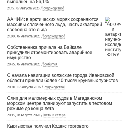
выполнен на 86,1%
21:15 , 07 Августа 2026 /
судоходство
ААНИИ: в арктических морях сохраняются
массивы сплоченного льда, часть акваторий
свободна ото льда
21:00 , 07 Августа 2026 /
судоходство
Собственника причала на Байкале
принудили отремонтировать аварийное
имущество
20:45 , 07 Августа 2026 /
события
С начала навигации волжские города Ивановской
области приняли более 40 тысяч круизных туристов
20:30 , 07 Августа 2026 /
судоходство
Слип для маломерных судов в Магаданском
морском центре планируют запустить в тестовом
режиме до конца лета
20:15 , 07 Августа 2026 /
яхты и катера
Кыргызстан получил Кодекс торгового