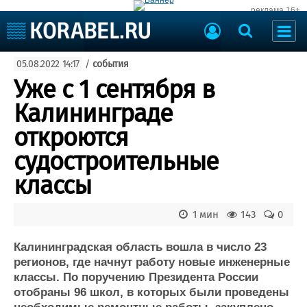
реклама 16+
Судостроение
05.08.2022 14:17
/
события
Судоходство
Судоремонт
Уже с 1 сентября в
События
Пресс-релизы
Калининграде
Порты
Рыболовство
откроются
ВМФ
Образование
судостроительные
Яхты и катера
Еще
классы
Судостроение
Торговая площадка
1 мин
143
0
Пульс
Доска объявлений
Новости
Продажа флота
Калининградская область вошла в число 23
Компании
Оборудование
регионов, где начнут работу новые инженерные
Репутация
Изделия
классы. По поручению Президента России
Работа
Материалы
отобраны 96 школ, в которых были проведены
Крюинг
Услуги