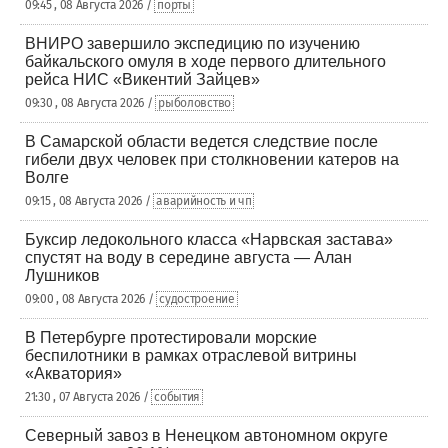
09:45 , 08 Августа 2026 /
порты
ВНИРО завершило экспедицию по изучению
байкальского омуля в ходе первого длительного
рейса НИС «Викентий Зайцев»
09:30 , 08 Августа 2026 /
рыболовство
В Самарской области ведется следствие после
гибели двух человек при столкновении катеров на
Волге
09:15 , 08 Августа 2026 /
аварийность и чп
Буксир ледокольного класса «Нарвская застава»
спустят на воду в середине августа — Алан
Лушников
09:00 , 08 Августа 2026 /
судостроение
В Петербурге протестировали морские
беспилотники в рамках отраслевой витрины
«Акватория»
21:30 , 07 Августа 2026 /
события
Северный завоз в Ненецком автономном округе