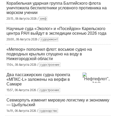
Корабельная ударная группа Балтийского флота
уничтожила беспилотники условного противника на
морском учении
20:15 , 06 Августа 2026 /
вмф
Научные суда «Эколог» и «Посейдон» Карельского
центра РАН выйдут в экспедиции осенью 2026 года
20:00 , 06 Августа 2026 /
судоремонт
«Метеор» пополнил флот: восьмое судно на
подводных крыльях спущено на воду в
Нижегородской области
17:04 , 06 Августа 2026 /
судостроение
Два пассажирских судна проекта
«МПКС-L» заложены на верфи в
Самаре
15:57 , 06 Августа 2026 /
судостроение
Севморпуть изменит мировую логистику и экономику
— Цыбульский
14:19 , 06 Августа 2026 /
судоходство