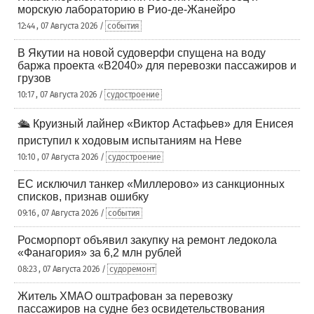
морскую лабораторию в Рио-де-Жанейро
12:44 , 07 Августа 2026 /
события
В Якутии на новой судоверфи спущена на воду
баржа проекта «В2040» для перевозки пассажиров и
грузов
10:17 , 07 Августа 2026 /
судостроение
🛳️ Круизный лайнер «Виктор Астафьев» для Енисея
приступил к ходовым испытаниям на Неве
10:10 , 07 Августа 2026 /
судостроение
ЕС исключил танкер «Миллерово» из санкционных
списков, признав ошибку
09:16 , 07 Августа 2026 /
события
Росморпорт объявил закупку на ремонт ледокола
«Фанагория» за 6,2 млн рублей
08:23 , 07 Августа 2026 /
судоремонт
Житель ХМАО оштрафован за перевозку
пассажиров на судне без освидетельствования