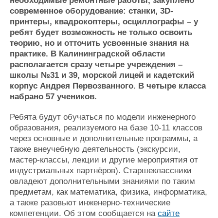
необходимые ремонтные работы, закуплено
Журнал
современное оборудование: станки, 3D-
Реклама
принтеры, квадрокоптеры, осциллографы – у
ребят будет возможность не только освоить
теорию, но и отточить усвоенные знания на
Конференции
Флот
практике. В Калининградской области
Выставки и семинары
Галерея флота
располагается сразу четыре учреждения –
Личности
Форум
школы №31 и 39, морской лицей и кадетский
Словарь
Отзывы
корпус Андрея Первозванного. В четыре класса
набрано 57 учеников.
Все службы
Ребята будут обучаться по модели инженерного
образования, реализуемого на базе 10-11 классов
через основные и дополнительные программы, а
также внеучебную деятельность (экскурсии,
мастер-классы, лекции и другие мероприятия от
индустриальных партнёров). Старшеклассники
овладеют дополнительными знаниями по таким
предметам, как математика, физика, информатика,
а также разовьют инженерно-технические
компетенции. Об этом сообщается на
сайте