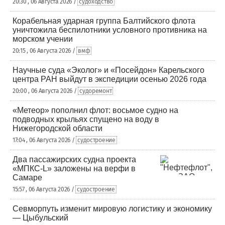
20:30 , 06 Августа 2026 /
судоходство
Корабельная ударная группа Балтийского флота
уничтожила беспилотники условного противника на
морском учении
20:15 , 06 Августа 2026 /
вмф
Научные суда «Эколог» и «Посейдон» Карельского
центра РАН выйдут в экспедиции осенью 2026 года
20:00 , 06 Августа 2026 /
судоремонт
«Метеор» пополнил флот: восьмое судно на
подводных крыльях спущено на воду в
Нижегородской области
17:04 , 06 Августа 2026 /
судостроение
Два пассажирских судна проекта
«МПКС-L» заложены на верфи в
Самаре
15:57 , 06 Августа 2026 /
судостроение
Севморпуть изменит мировую логистику и экономику
— Цыбульский