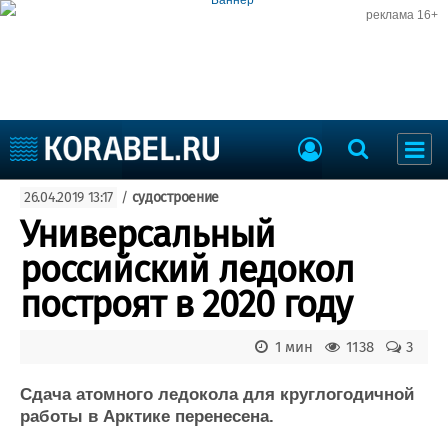
реклама 16+
Судостроение
26.04.2019 13:17
/
судостроение
Судоходство
Судоремонт
Универсальный
События
Пресс-релизы
российский ледокол
Порты
Рыболовство
построят в 2020 году
ВМФ
Образование
Яхты и катера
1 мин
1138
3
Еще
Сдача атомного ледокола для круглогодичной
Судостроение
Торговая площадка
работы в Арктике перенесена.
Пульс
Доска объявлений