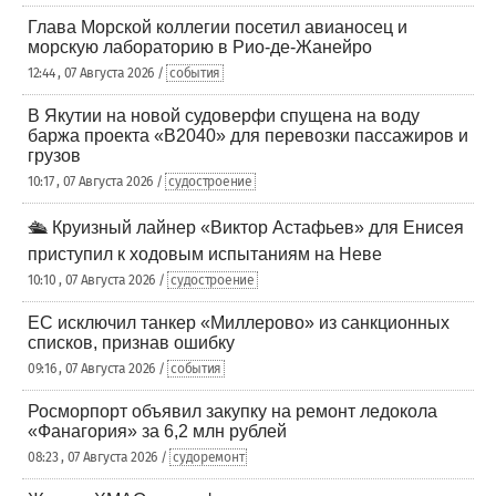
Глава Морской коллегии посетил авианосец и
морскую лабораторию в Рио-де-Жанейро
12:44 , 07 Августа 2026 /
события
В Якутии на новой судоверфи спущена на воду
баржа проекта «В2040» для перевозки пассажиров и
грузов
10:17 , 07 Августа 2026 /
судостроение
🛳️ Круизный лайнер «Виктор Астафьев» для Енисея
приступил к ходовым испытаниям на Неве
10:10 , 07 Августа 2026 /
судостроение
ЕС исключил танкер «Миллерово» из санкционных
списков, признав ошибку
09:16 , 07 Августа 2026 /
события
Росморпорт объявил закупку на ремонт ледокола
«Фанагория» за 6,2 млн рублей
08:23 , 07 Августа 2026 /
судоремонт