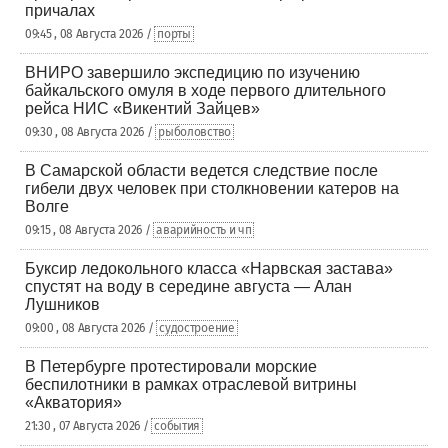
причалах
09:45 , 08 Августа 2026 /
порты
ВНИРО завершило экспедицию по изучению
байкальского омуля в ходе первого длительного
рейса НИС «Викентий Зайцев»
09:30 , 08 Августа 2026 /
рыболовство
В Самарской области ведется следствие после
гибели двух человек при столкновении катеров на
Волге
09:15 , 08 Августа 2026 /
аварийность и чп
Буксир ледокольного класса «Нарвская застава»
спустят на воду в середине августа — Алан
Лушников
09:00 , 08 Августа 2026 /
судостроение
В Петербурге протестировали морские
беспилотники в рамках отраслевой витрины
«Акватория»
21:30 , 07 Августа 2026 /
события