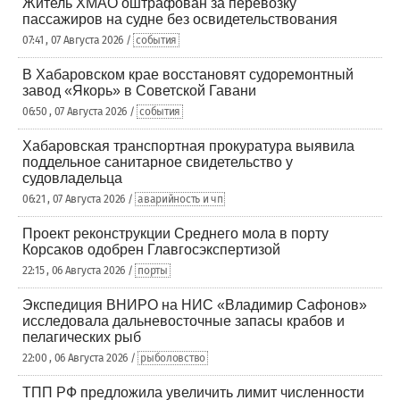
Житель ХМАО оштрафован за перевозку
пассажиров на судне без освидетельствования
07:41 , 07 Августа 2026 /
события
В Хабаровском крае восстановят судоремонтный
завод «Якорь» в Советской Гавани
06:50 , 07 Августа 2026 /
события
Хабаровская транспортная прокуратура выявила
поддельное санитарное свидетельство у
судовладельца
06:21 , 07 Августа 2026 /
аварийность и чп
Проект реконструкции Среднего мола в порту
Корсаков одобрен Главгосэкспертизой
22:15 , 06 Августа 2026 /
порты
Экспедиция ВНИРО на НИС «Владимир Сафонов»
исследовала дальневосточные запасы крабов и
пелагических рыб
22:00 , 06 Августа 2026 /
рыболовство
ТПП РФ предложила увеличить лимит численности