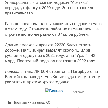
Новости
Продажа флота
Универсальный атомный ледокол "Арктика"
Компании
Оборудование
передадут флоту к 2020 году. Это постановило
Репутация
Изделия
правительство.
Работа
Материалы
Крюинг
Услуги
Раньше предполагалось закончить создание судна
в этом году. Стоимость работ не изменилась. На
Журнал
строительство направляют 37 млрд рублей.
Реклама
Другие ледоколы проекта 22220 будут стоить
Конференции
Флот
дороже. На "Сибирь" выделят около 41 млрд
рублей и сдадут ее к 2021 году, а на "Урал" - 42
Выставки и семинары
Галерея флота
млрд. Последний ледокол построят к 2022 году.
Личности
Форум
Словарь
Отзывы
Ледоколы типа ЛК-60Я строятся в Петербурге на
Все службы
Балтийском заводе. Новейшие суда смогут смогут
работать в Арктике круглогодично.
реклама 16+
Балтийский завод, АО