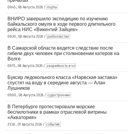
причалах
09:45 , 08 Августа 2026 /
порты
ВНИРО завершило экспедицию по изучению
байкальского омуля в ходе первого длительного
рейса НИС «Викентий Зайцев»
09:30 , 08 Августа 2026 /
рыболовство
В Самарской области ведется следствие после
гибели двух человек при столкновении катеров на
Волге
09:15 , 08 Августа 2026 /
аварийность и чп
Буксир ледокольного класса «Нарвская застава»
спустят на воду в середине августа — Алан
Лушников
09:00 , 08 Августа 2026 /
судостроение
В Петербурге протестировали морские
беспилотники в рамках отраслевой витрины
«Акватория»
21:30 , 07 Августа 2026 /
события