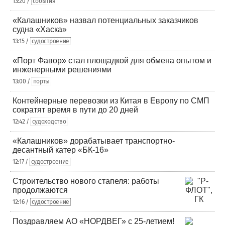
13:20 /
события
«Калашников» назвал потенциальных заказчиков
судна «Хаска»
13:15 /
судостроение
«Порт Фавор» стал площадкой для обмена опытом и
инженерными решениями
13:00 /
порты
Контейнерные перевозки из Китая в Европу по СМП
сократят время в пути до 20 дней
12:42 /
судоходство
«Калашников» дорабатывает транспортно-
десантный катер «БК-16»
12:17 /
судостроение
Строительство нового стапеля: работы
продолжаются
12:16 /
судостроение
Поздравляем АО «НОРДВЕГ» с 25-летием!