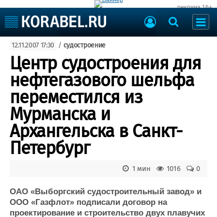
реклама 16+
Судостроение
12.11.2007 17:30
/
судостроение
Судоходство
Судоремонт
Центр судостроения для
События
Пресс-релизы
нефтегазового шельфа
Порты
Рыболовство
переместился из
ВМФ
Образование
Мурманска и
Яхты и катера
Еще
Архангельска в Санкт-
Петербург
Судостроение
Торговая площадка
Пульс
Доска объявлений
Новости
Продажа флота
1 мин
1016
0
Компании
Оборудование
Репутация
Изделия
ОАО «Выборгский судостроительный завод» и
ООО «Газфлот» подписали договор на
Работа
Материалы
проектирование и строительство двух плавучих
Крюинг
Услуги