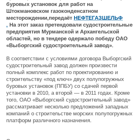
буровых установок для работ на
Журнал
Штокмановском газоконденсатном
Реклама
месторождении,передаёт
НЕФТЕГАЗШЕЛЬФ
.
На этот заказ претендовали судостроительные
предприятия Мурманской и Архангельской
Конференции
Флот
областей, но в тендере одержало победу ОАО
Выставки и семинары
Галерея флота
«Выборгский судостроительный завод».
Личности
Форум
Словарь
Отзывы
В соответствии с условиями договора Выборгский
Все службы
судостроительный завод должен произвести
полный комплекс работ по проектированию и
строительству «под ключ» двух полупогружных
буровых установок (ППБУ) со сдачей первой
установки в 2010, а второй — в 2011 годах. Кроме
того, ОАО «Выборгский судостроительный завод»
рассматривает несколько предложений западных
компаний о строительстве морских полупогружных
платформ различного назначения.