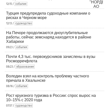
12:15 /
события
Турция предупредила судоходные компании о
рисках в Черном море
12:13 /
судоходство
На Печоре продолжаются дноуглубительные
работы, сейчас земснаряд находится в районе
Хабарихи
09:23 /
события
Почти 4,3 тыс. первокурсников зачислены в вузы
Росморречфлота
08:23 /
образование
Володин взял на контроль проблему частного
причала в Хвалынске
08:16 /
события
Рост круизного туризма в России: спрос вырос на
10–15% с 2020 года
07:57 /
судоходство