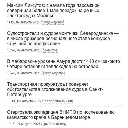
Максим Ликсутов: с начала года пассажиры
совершили более 1 млн поездок на речных
электросудах Москвы
11:15 , 09 Августа 2026 /
судоходство
Судостроители и судоремонтники Северодвинска —
в числе призеров регионального этапа конкурса
«Лучший по профессии»
10:59 , 09 Августа 2026 /
события
В Хабаровске уровень Амура достиг 448 см: закрыто
четыре остановки теплоходов на островах
10:45 , 09 Августа 2026 /
судоходство
Транспортная прокуратура проверяет
обстоятельства столкновения судов в Санкт-
Петербурге
10:30 , 09 Августа 2026 /
аварийность и чп
Стартовала экспедиция ВНИРО по исследованию
камчатского краба в Баренцевом море
10:15 , 09 Августа 2026 /
рыболовство