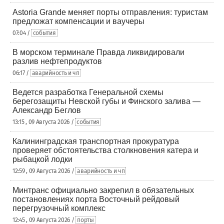
Astoria Grande меняет порты отправления: туристам
предложат компенсации и ваучеры
07:04 /
события
В морском терминале Правда ликвидировали
разлив нефтепродуктов
06:17 /
аварийность и чп
Ведется разработка Генеральной схемы
берегозащиты Невской губы и Финского залива —
Александр Беглов
13:15 , 09 Августа 2026 /
события
Калининградская транспортная прокуратура
проверяет обстоятельства столкновения катера и
рыбацкой лодки
12:59 , 09 Августа 2026 /
аварийность и чп
Минтранс официально закрепил в обязательных
постановлениях порта Восточный рейдовый
перегрузочный комплекс
12:45 , 09 Августа 2026 /
порты