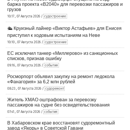
баржа проекта «В2040» для перевозки пассажиров и
грузов
10:17 , 07 Августа 2026 /
судостроение
🛳️ Круизный лайнер «Виктор Астафьев» для Енисея
приступил к ходовым испытаниям на Неве
10:10 , 07 Августа 2026 /
судостроение
ЕС исключил танкер «Миллерово» из санкционных
списков, признав ошибку
09:16 , 07 Августа 2026 /
события
Росморпорт объявил закупку на ремонт ледокола
«Фанагория» за 6,2 млн рублей
08:23 , 07 Августа 2026 /
судоремонт
Житель ХМАО оштрафован за перевозку
пассажиров на судне без освидетельствования
07:41 , 07 Августа 2026 /
события
В Хабаровском крае восстановят судоремонтный
завод «Якорь» в Советской Гавани