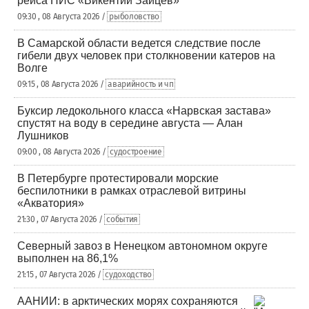
рейса НИС «Викентий Зайцев»
09:30 , 08 Августа 2026 /
рыболовство
В Самарской области ведется следствие после
гибели двух человек при столкновении катеров на
Волге
09:15 , 08 Августа 2026 /
аварийность и чп
Буксир ледокольного класса «Нарвская застава»
спустят на воду в середине августа — Алан
Лушников
09:00 , 08 Августа 2026 /
судостроение
В Петербурге протестировали морские
беспилотники в рамках отраслевой витрины
«Акватория»
21:30 , 07 Августа 2026 /
события
Северный завоз в Ненецком автономном округе
выполнен на 86,1%
21:15 , 07 Августа 2026 /
судоходство
ААНИИ: в арктических морях сохраняются