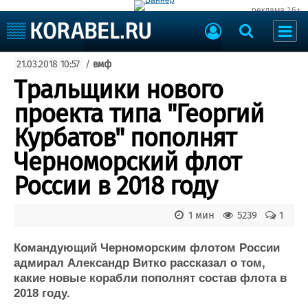
реклама 16+
Судостроение
21.03.2018 10:57
/
вмф
Судоходство
Судоремонт
Тральщики нового
События
Пресс-релизы
проекта типа "Георгий
Порты
Рыболовство
Курбатов" пополнят
ВМФ
Образование
Черноморский флот
Яхты и катера
Еще
России в 2018 году
Судостроение
Торговая площадка
1 мин
5239
1
Пульс
Доска объявлений
Новости
Продажа флота
Командующий Черноморским флотом России
Компании
Оборудование
адмирал Александр Витко рассказал о том,
Репутация
Изделия
какие новые корабли пополнят состав флота в
Работа
Материалы
2018 году.
Крюинг
Услуги