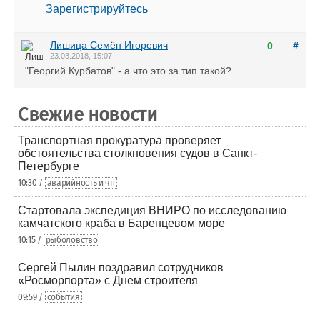
Зарегистрируйтесь
Лишица Семён Игоревич
0
#
23.03.2018, 15:07
"Георгий Курбатов" - а что это за тип такой?
Свежие новости
Транспортная прокуратура проверяет
обстоятельства столкновения судов в Санкт-
Петербурге
10:30 /
аварийность и чп
Стартовала экспедиция ВНИРО по исследованию
камчатского краба в Баренцевом море
10:15 /
рыболовство
Сергей Пылин поздравил сотрудников
«Росморпорта» с Днем строителя
09:59 /
события