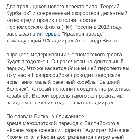
Журнал
Два тральщиков нового проекта типа "Георгий
Реклама
Курбатов" и современный скоростной десантный
катер среди прочих пополнят состав
Черноморского флота (ЧФ) России в 2018 году,
Конференции
Флот
рассказал в
интервью
"Красной звезде"
Выставки и семинары
Галерея флота
командующий ЧФ адмирал Александр Витко.
Личности
Форум
"Процесс модернизации Черноморского флота
Словарь
Отзывы
будет продолжен. Он рассчитан на длительный
Все службы
период. Что же касается ближайшей перспективы,
то у нас в Новороссийске проходит заводские
испытания малый ракетный корабль "Вышний
Волочёк", который пополнит соединение ракетных
кораблей. Второй корабль такого же проекта мы
ожидаем в течение года", - сказал адмирал.
По словам Витко, в ближайшее
время межфлотский переход с Балтийского в
Чёрное море совершит фрегат "Адмирал Макаров".
Кроме того, в Керчи достраивается патрульный