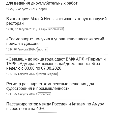
для ведения дноуглубительных работ
19:45 , 07 Августа 2026 /
порты
В акватории Малой Невы частично затонул плавучий
ресторан
19:30 , 07 Августа 2026 /
аварийность и чп
«Росморпорт» получил в управление пассажирский
причал в Диксоне
16:17 , 07 Августа 2026 /
порты
«Севмаш» до конца года сдаст ВМФ АПЛ «Пермь» и
ТАРК «Адмирал Нахимов»: дайджест новостей за
неделю с 03.08 по 07.08.2026
15:37 , 07 Августа 2026 /
итоги недели
Регистр расширяет комплексные решения для
судостроения и промышленности
15:15 , 07 Августа 2026 /
события
Пассажиропоток между Россией и Китаем по Амуру
вырос почти на 40%