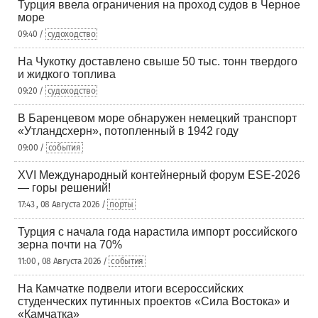
Турция ввела ограничения на проход судов в Черное
море
09:40 /
судоходство
На Чукотку доставлено свыше 50 тыс. тонн твердого
и жидкого топлива
09:20 /
судоходство
В Баренцевом море обнаружен немецкий транспорт
«Утландсхерн», потопленный в 1942 году
09:00 /
события
XVI Международный контейнерный форум ESE-2026
— горы решений!
17:43 , 08 Августа 2026 /
порты
Турция с начала года нарастила импорт российского
зерна почти на 70%
11:00 , 08 Августа 2026 /
события
На Камчатке подвели итоги всероссийских
студенческих путинных проектов «Сила Востока» и
«Камчатка»