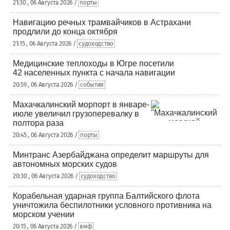
21:30 , 06 Августа 2026 /
порты
Навигацию речных трамвайчиков в Астрахани
продлили до конца октября
21:15 , 06 Августа 2026 /
судоходство
Медицинские теплоходы в Югре посетили
42 населенных пункта с начала навигации
20:59 , 06 Августа 2026 /
события
Махачкалинский морпорт в январе-
июле увеличил грузоперевалку в
полтора раза
20:45 , 06 Августа 2026 /
порты
Минтранс Азербайджана определит маршруты для
автономных морских судов
20:30 , 06 Августа 2026 /
судоходство
Корабельная ударная группа Балтийского флота
уничтожила беспилотники условного противника на
морском учении
20:15 , 06 Августа 2026 /
вмф